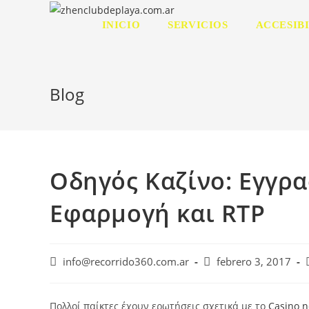
INICIO
SERVICIOS
ACCESIB
Blog
Οδηγός Καζίνο: Εγγρ
Εφαρμογή και RTP
info@recorrido360.com.ar
febrero 3, 2017
Πολλοί παίκτες έχουν ερωτήσεις σχετικά με το
Casino 