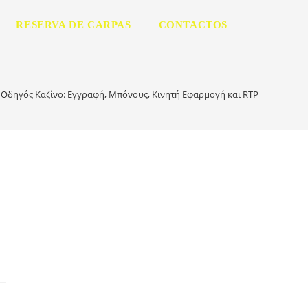
RESERVA DE CARPAS
CONTACTOS
Οδηγός Καζίνο: Εγγραφή, Μπόνους, Κινητή Εφαρμογή και RTP