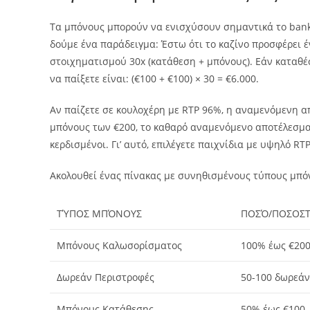
Τα μπόνους μπορούν να ενισχύσουν σημαντικά το bankr
δούμε ένα παράδειγμα: Έστω ότι το καζίνο προσφέρει
στοιχηματισμού 30x (κατάθεση + μπόνους). Εάν καταθέσ
να παίξετε είναι: (€100 + €100) × 30 = €6.000.
Αν παίζετε σε κουλοχέρη με RTP 96%, η αναμενόμενη απ
μπόνους των €200, το καθαρό αναμενόμενο αποτέλεσμα ε
κερδισμένοι. Γι’ αυτό, επιλέγετε παιχνίδια με υψηλό RT
Ακολουθεί ένας πίνακας με συνηθισμένους τύπους μπό
ΤΎΠΟΣ ΜΠΌΝΟΥΣ
ΠΟΣΌ/ΠΟΣΟΣ
Μπόνους Καλωσορίσματος
100% έως €20
Δωρεάν Περιστροφές
50-100 δωρεάν
Μπόνους Κατάθεσης
50% έως €100