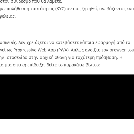
 στον σύνδεσμο που θα λάβετε.
ην επαλήθευση ταυτότητας (KYC) αν σας ζητηθεί, ανεβάζοντας ένα
φελείας.
συσκευές. Δεν χρειάζεται να κατεβάσετε κάποια εφαρμογή από το
ργεί ως Progressive Web App (PWA). Απλώς ανοίξτε τον browser το
την ιστοσελίδα στην αρχική οθόνη για ταχύτερη πρόσβαση. Η
α μια οπτική επίδειξη, δείτε το παρακάτω βίντεο: