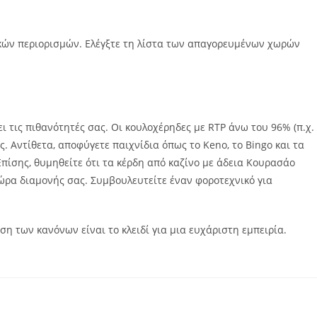
ικών περιορισμών. Ελέγξτε τη λίστα των απαγορευμένων χωρών
ι τις πιθανότητές σας. Οι κουλοχέρηδες με RTP άνω του 96% (π.χ.
ς. Αντίθετα, αποφύγετε παιχνίδια όπως το Keno, το Bingo και τα
πίσης, θυμηθείτε ότι τα κέρδη από καζίνο με άδεια Κουρασάο
χώρα διαμονής σας. Συμβουλευτείτε έναν φοροτεχνικό για
η των κανόνων είναι το κλειδί για μια ευχάριστη εμπειρία.