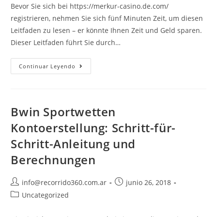
Bevor Sie sich bei https://merkur-casino.de.com/
registrieren, nehmen Sie sich fünf Minuten Zeit, um diesen
Leitfaden zu lesen – er könnte Ihnen Zeit und Geld sparen.
Dieser Leitfaden führt Sie durch…
Continuar Leyendo
Bwin Sportwetten
Kontoerstellung: Schritt-für-
Schritt-Anleitung und
Berechnungen
info@recorrido360.com.ar
junio 26, 2018
Uncategorized