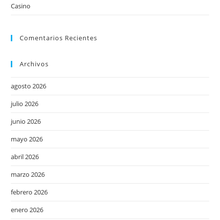
Casino
Comentarios Recientes
Archivos
agosto 2026
julio 2026
junio 2026
mayo 2026
abril 2026
marzo 2026
febrero 2026
enero 2026