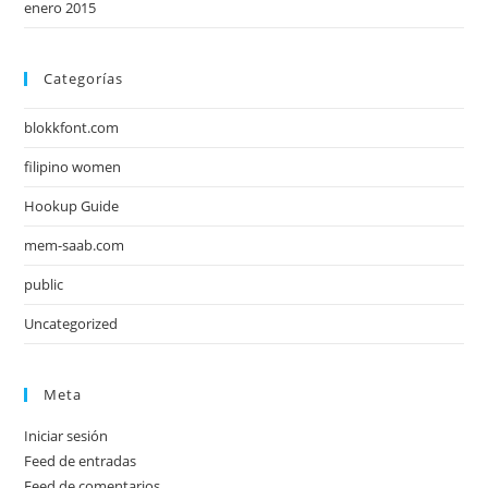
enero 2015
Categorías
blokkfont.com
filipino women
Hookup Guide
mem-saab.com
public
Uncategorized
Meta
Iniciar sesión
Feed de entradas
Feed de comentarios