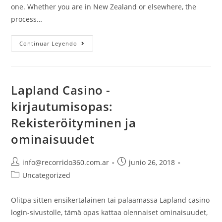
one. Whether you are in New Zealand or elsewhere, the
process…
Continuar Leyendo
Lapland Casino -
kirjautumisopas:
Rekisteröityminen ja
ominaisuudet
info@recorrido360.com.ar
junio 26, 2018
Uncategorized
Olitpa sitten ensikertalainen tai palaamassa Lapland casino
login-sivustolle, tämä opas kattaa olennaiset ominaisuudet,