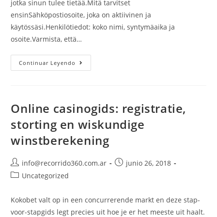
jotka sinun tulee tietää.Mitä tarvitset
ensinSähköpostiosoite, joka on aktiivinen ja
käytössäsi.Henkilötiedot: koko nimi, syntymäaika ja
osoite.Varmista, että…
Continuar Leyendo
Online casinogids: registratie,
storting en wiskundige
winstberekening
info@recorrido360.com.ar
junio 26, 2018
Uncategorized
Kokobet valt op in een concurrerende markt en deze stap-
voor-stapgids legt precies uit hoe je er het meeste uit haalt.