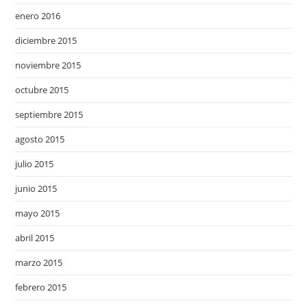
enero 2016
diciembre 2015
noviembre 2015
octubre 2015
septiembre 2015
agosto 2015
julio 2015
junio 2015
mayo 2015
abril 2015
marzo 2015
febrero 2015