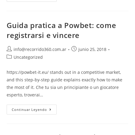
Guida pratica a Powbet: come
registrarsi e vincere
info@recorrido360.com.ar
junio 25, 2018
Uncategorized
https://powbet-it.eu/ stands out in a competitive market,
and this step-by-step guide explains exactly how to make
the most of it. Che tu sia un principiante o un giocatore
esperto, troverai…
Continuar Leyendo