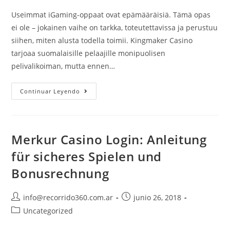
Useimmat iGaming-oppaat ovat epämääräisiä. Tämä opas
ei ole – jokainen vaihe on tarkka, toteutettavissa ja perustuu
siihen, miten alusta todella toimii. Kingmaker Casino
tarjoaa suomalaisille pelaajille monipuolisen
pelivalikoiman, mutta ennen…
Continuar Leyendo
Merkur Casino Login: Anleitung
für sicheres Spielen und
Bonusrechnung
info@recorrido360.com.ar
junio 26, 2018
Uncategorized