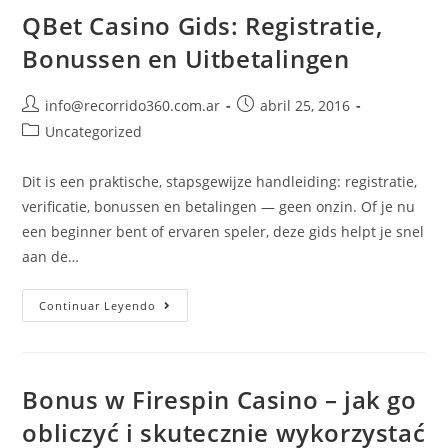
QBet Casino Gids: Registratie,
Bonussen en Uitbetalingen
info@recorrido360.com.ar
abril 25, 2016
Uncategorized
Dit is een praktische, stapsgewijze handleiding: registratie,
verificatie, bonussen en betalingen — geen onzin. Of je nu
een beginner bent of ervaren speler, deze gids helpt je snel
aan de…
Continuar Leyendo
Bonus w Firespin Casino – jak go
obliczyć i skutecznie wykorzystać