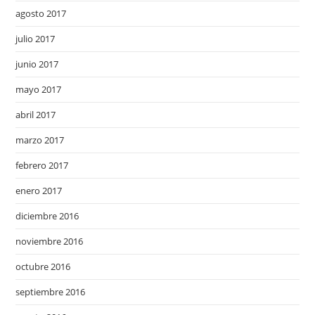
agosto 2017
julio 2017
junio 2017
mayo 2017
abril 2017
marzo 2017
febrero 2017
enero 2017
diciembre 2016
noviembre 2016
octubre 2016
septiembre 2016