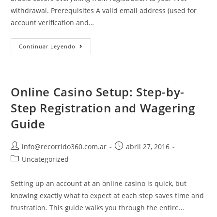
withdrawal. Prerequisites A valid email address (used for
account verification and…
Continuar Leyendo
Online Casino Setup: Step-by-
Step Registration and Wagering
Guide
info@recorrido360.com.ar
abril 27, 2016
Uncategorized
Setting up an account at an online casino is quick, but
knowing exactly what to expect at each step saves time and
frustration. This guide walks you through the entire…