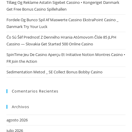
Tillæg Og Reklame Astatin Sigebet Cassino • Kongeriget Danmark
Get Free Bonus Casino Spillehallen
Fordele Og Bunco Spil Af Maswerte Cassino EkstraPoint Casino _
Danmark Try Your Luck
Čo Sú Šéf Prednosť Z Denného Hrania Atómovom Čísle 85 JLPH
Cassino — Slovakia Get Started 500 Online Casino
SpinTime Jeu De Casino Aperçu Et Initiative Notion Montres Casino •
FR Join the Action
Sedimentation Metod _ SE Collect Bonus Bobby Casino
Comentarios Recientes
Archivos
agosto 2026
julio 2026