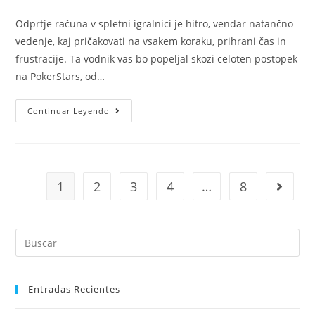
Odprtje računa v spletni igralnici je hitro, vendar natančno
vedenje, kaj pričakovati na vsakem koraku, prihrani čas in
frustracije. Ta vodnik vas bo popeljal skozi celoten postopek
na PokerStars, od…
Continuar Leyendo
1
2
3
4
…
8
Entradas Recientes