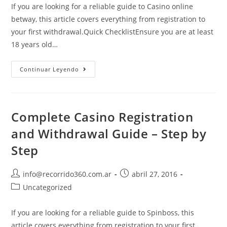
If you are looking for a reliable guide to Casino online
betway, this article covers everything from registration to
your first withdrawal.Quick ChecklistEnsure you are at least
18 years old…
Continuar Leyendo
Complete Casino Registration
and Withdrawal Guide – Step by
Step
info@recorrido360.com.ar
abril 27, 2016
Uncategorized
If you are looking for a reliable guide to Spinboss, this
article covers everything from registration to your first