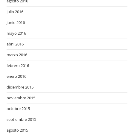
agosto 2016
julio 2016
junio 2016
mayo 2016
abril 2016
marzo 2016
febrero 2016
enero 2016
diciembre 2015
noviembre 2015
octubre 2015
septiembre 2015
agosto 2015