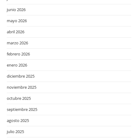
junio 2026
mayo 2026
abril 2026
marzo 2026
febrero 2026
enero 2026
diciembre 2025
noviembre 2025
octubre 2025
septiembre 2025
agosto 2025
julio 2025