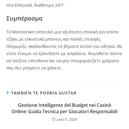
στα Ελληνικά, διαθέσιμη 24/7.
Συμπέρασμα
Το Monsterwin αποτελεί μια αξιόπιστη επιλογή για online
τζόγο, με ελκυστικά μπόνους και πολλές επιλογές
πληρωμής. Ακολουθώντας τα βήματα αυτού του οδηγού, θα
είστε έτοιμοι να ξεκινήσετε με ασφάλεια. Θυμηθείτε πάντα
να παίζετε υπεύθυνα και να μην στοιχηματίζετε χρήματα
που δεν μπορείτε να χάσετε.
TAMBIÉN TE PODRÍA GUSTAR
Gestione Intelligente del Budget nei Casinò
Online: Guida Tecnica per Giocatori Responsabili
junio 5, 2026