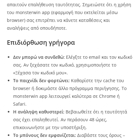
απαιτούν επαλήθευση ταυτότητας. Σημειώστε ότι η χρήση
του monsterwin app (εφαρμογή που εκτελείται μέσω
browser) σας επιτρέπει να κάνετε καταθέσεις και
αναλήψεις από οπουδήποτε.
Επιδιόρθωση γρήγορα
Δεν μπορώ να συνδεθώ:
Ελέγξτε το email και τον κωδικό
σας. Αν ξεχάσατε τον κωδικό, χρησιμοποιήστε το
«Ξέχασα τον κωδικό μου».
Το παιχνίδι δεν φορτώνει:
Καθαρίστε την cache του
browser ή δοκιμάστε άλλο πρόγραμμα περιήγησης. Το
monsterwin app λειτουργεί καλύτερα σε Chrome ή
Safari.
Η ανάληψη καθυστερεί:
Βεβαιωθείτε ότι η ταυτότητά
σας έχει επαληθευτεί. Αν περάσουν 48 ώρες,
επικοινωνήστε με την υποστήριξη.
Το μπόνους δεν εμφανίζεται:
Διαβάστε τους όρους –