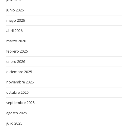
junio 2026
mayo 2026
abril 2026
marzo 2026
febrero 2026
enero 2026
diciembre 2025
noviembre 2025
octubre 2025
septiembre 2025
agosto 2025
julio 2025