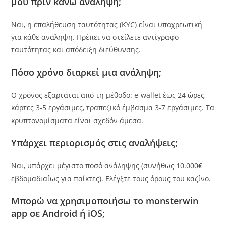
μου πριν κάνω ανάληψη;
Ναι, η επαλήθευση ταυτότητας (KYC) είναι υποχρεωτική
για κάθε ανάληψη. Πρέπει να στείλετε αντίγραφο
ταυτότητας και απόδειξη διεύθυνσης.
Πόσο χρόνο διαρκεί μια ανάληψη;
Ο χρόνος εξαρτάται από τη μέθοδο: e-wallet έως 24 ώρες,
κάρτες 3-5 εργάσιμες, τραπεζικό έμβασμα 3-7 εργάσιμες. Τα
κρυπτονομίσματα είναι σχεδόν άμεσα.
Υπάρχει περιορισμός στις αναλήψεις;
Ναι, υπάρχει μέγιστο ποσό ανάληψης (συνήθως 10.000€
εβδομαδιαίως για παίκτες). Ελέγξτε τους όρους του καζίνο.
Μπορώ να χρησιμοποιήσω το monsterwin
app σε Android ή iOS;