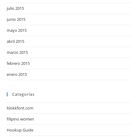
julio 2015
junio 2015
mayo 2015
abril 2015
marzo 2015
febrero 2015
enero 2015
Categorías
blokkfont.com
filipino women
Hookup Guide