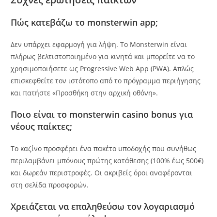
Πώς κατεβάζω το monsterwin app;
Δεν υπάρχει εφαρμογή για λήψη. Το Monsterwin είναι
πλήρως βελτιστοποιημένο για κινητά και μπορείτε να το
χρησιμοποιήσετε ως Progressive Web App (PWA). Απλώς
επισκεφθείτε τον ιστότοπο από το πρόγραμμα περιήγησης
και πατήστε «Προσθήκη στην αρχική οθόνη».
Ποιο είναι το monsterwin casino bonus για
νέους παίκτες;
Το καζίνο προσφέρει ένα πακέτο υποδοχής που συνήθως
περιλαμβάνει μπόνους πρώτης κατάθεσης (100% έως 500€)
και δωρεάν περιστροφές. Οι ακριβείς όροι αναφέρονται
στη σελίδα προσφορών.
Χρειάζεται να επαληθεύσω τον λογαριασμό