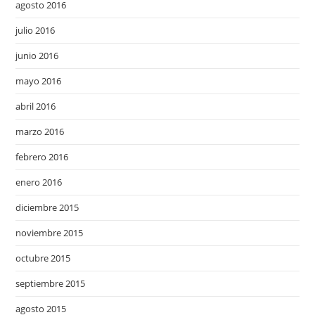
agosto 2016
julio 2016
junio 2016
mayo 2016
abril 2016
marzo 2016
febrero 2016
enero 2016
diciembre 2015
noviembre 2015
octubre 2015
septiembre 2015
agosto 2015