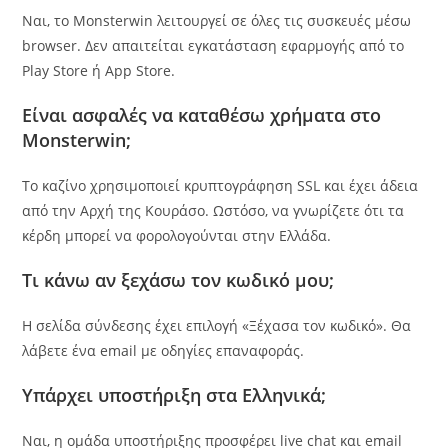
Ναι, το Monsterwin λειτουργεί σε όλες τις συσκευές μέσω
browser. Δεν απαιτείται εγκατάσταση εφαρμογής από το
Play Store ή App Store.
Είναι ασφαλές να καταθέσω χρήματα στο
Monsterwin;
Το καζίνο χρησιμοποιεί κρυπτογράφηση SSL και έχει άδεια
από την Αρχή της Κουράσο. Ωστόσο, να γνωρίζετε ότι τα
κέρδη μπορεί να φορολογούνται στην Ελλάδα.
Τι κάνω αν ξεχάσω τον κωδικό μου;
Η σελίδα σύνδεσης έχει επιλογή «Ξέχασα τον κωδικό». Θα
λάβετε ένα email με οδηγίες επαναφοράς.
Υπάρχει υποστήριξη στα Ελληνικά;
Ναι, η ομάδα υποστήριξης προσφέρει live chat και email