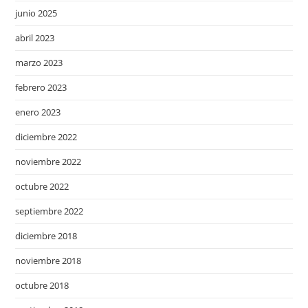
junio 2025
abril 2023
marzo 2023
febrero 2023
enero 2023
diciembre 2022
noviembre 2022
octubre 2022
septiembre 2022
diciembre 2018
noviembre 2018
octubre 2018