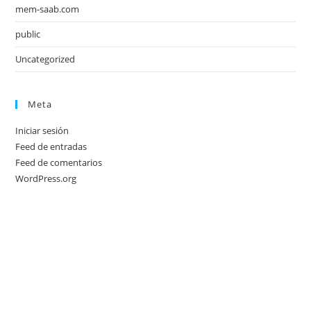
mem-saab.com
public
Uncategorized
Meta
Iniciar sesión
Feed de entradas
Feed de comentarios
WordPress.org