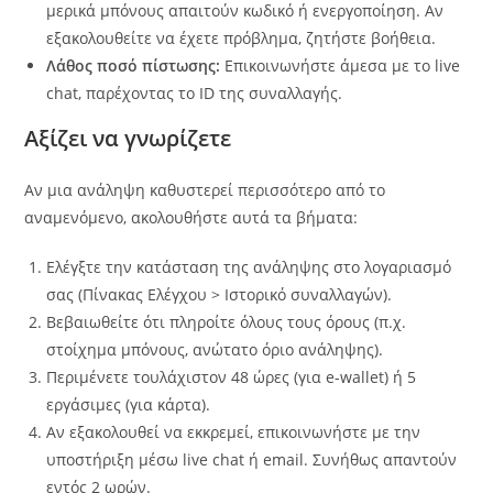
μερικά μπόνους απαιτούν κωδικό ή ενεργοποίηση. Αν
εξακολουθείτε να έχετε πρόβλημα, ζητήστε βοήθεια.
Λάθος ποσό πίστωσης:
Επικοινωνήστε άμεσα με το live
chat, παρέχοντας το ID της συναλλαγής.
Αξίζει να γνωρίζετε
Αν μια ανάληψη καθυστερεί περισσότερο από το
αναμενόμενο, ακολουθήστε αυτά τα βήματα:
Ελέγξτε την κατάσταση της ανάληψης στο λογαριασμό
σας (Πίνακας Ελέγχου > Ιστορικό συναλλαγών).
Βεβαιωθείτε ότι πληροίτε όλους τους όρους (π.χ.
στοίχημα μπόνους, ανώτατο όριο ανάληψης).
Περιμένετε τουλάχιστον 48 ώρες (για e-wallet) ή 5
εργάσιμες (για κάρτα).
Αν εξακολουθεί να εκκρεμεί, επικοινωνήστε με την
υποστήριξη μέσω live chat ή email. Συνήθως απαντούν
εντός 2 ωρών.