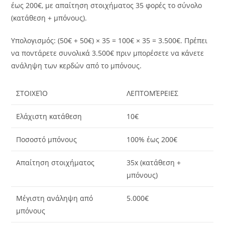
έως 200€, με απαίτηση στοιχήματος 35 φορές το σύνολο
(κατάθεση + μπόνους).
Υπολογισμός: (50€ + 50€) × 35 = 100€ × 35 = 3.500€. Πρέπει
να ποντάρετε συνολικά 3.500€ πριν μπορέσετε να κάνετε
ανάληψη των κερδών από το μπόνους.
ΣΤΟΙΧΕΊΟ
ΛΕΠΤΟΜΈΡΕΙΕΣ
Ελάχιστη κατάθεση
10€
Ποσοστό μπόνους
100% έως 200€
Απαίτηση στοιχήματος
35x (κατάθεση +
μπόνους)
Μέγιστη ανάληψη από
5.000€
μπόνους