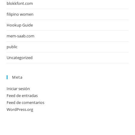
blokkfont.com
filipino women
Hookup Guide
mem-saab.com
public
Uncategorized
Meta
Iniciar sesión
Feed de entradas
Feed de comentarios
WordPress.org