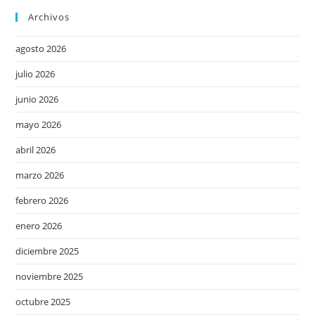
Archivos
agosto 2026
julio 2026
junio 2026
mayo 2026
abril 2026
marzo 2026
febrero 2026
enero 2026
diciembre 2025
noviembre 2025
octubre 2025