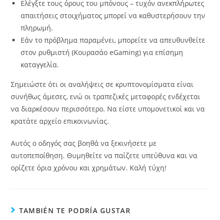
Ελέγξτε τους όρους του μπόνους – τυχόν ανεκπλήρωτες
απαιτήσεις στοιχήματος μπορεί να καθυστερήσουν την
πληρωμή.
Εάν το πρόβλημα παραμένει, μπορείτε να απευθυνθείτε
στον ρυθμιστή (Κουρασάο eGaming) για επίσημη
καταγγελία.
Σημειώστε ότι οι αναλήψεις σε κρυπτονομίσματα είναι
συνήθως άμεσες, ενώ οι τραπεζικές μεταφορές ενδέχεται
να διαρκέσουν περισσότερο. Να είστε υπομονετικοί και να
κρατάτε αρχείο επικοινωνίας.
Αυτός ο οδηγός σας βοηθά να ξεκινήσετε με
αυτοπεποίθηση. Θυμηθείτε να παίζετε υπεύθυνα και να
ορίζετε όρια χρόνου και χρημάτων. Καλή τύχη!
TAMBIÉN TE PODRÍA GUSTAR