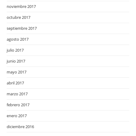
noviembre 2017
octubre 2017
septiembre 2017
agosto 2017
julio 2017
junio 2017
mayo 2017
abril 2017
marzo 2017
febrero 2017
enero 2017
diciembre 2016