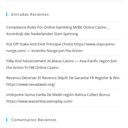
Entradas Recientes
Compliance Rules For Online Gambling MrBit Online Casino _
Koninkrijk der Nederlanden Start Spinning
Put Off Stake And Exist Principal Choice https://www.staycasino-
norge.com/ — innenfor Norge Join the Action
Fillip And Advancement At Jiliasia Casino — Asia-Pacific region Join
the Action Fc188 Online Casino
Revenus Déverser Et Revenus Dépôt De Garantie FR Register & Win
https://www.nevadawin.org/
Intérprete Goma Varilla De Medir región ibérica Collect Bonus
https://www.wazambacasinoplay.com/
Comentarios Recientes