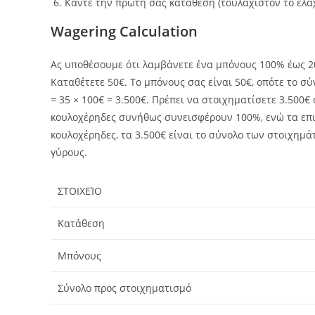
Κάντε την πρώτη σας κατάθεση (τουλάχιστον το ελά
Wagering Calculation
Ας υποθέσουμε ότι λαμβάνετε ένα μπόνους 100% έως 20
Καταθέτετε 50€. Το μπόνους σας είναι 50€, οπότε το σύ
= 35 × 100€ = 3.500€. Πρέπει να στοιχηματίσετε 3.500€
κουλοχέρηδες συνήθως συνεισφέρουν 100%, ενώ τα επι
κουλοχέρηδες, τα 3.500€ είναι το σύνολο των στοιχημά
γύρους.
ΣΤΟΙΧΕΊΟ
Κατάθεση
Μπόνους
Σύνολο προς στοιχηματισμό