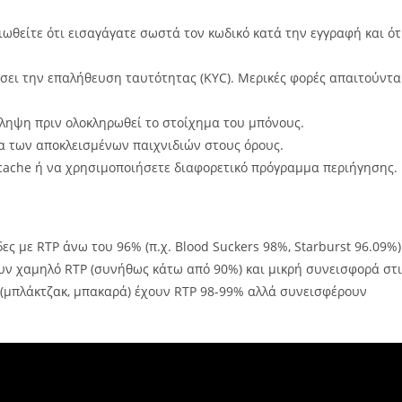
ωθείτε ότι εισαγάγατε σωστά τον κωδικό κατά την εγγραφή και ότ
σει την επαλήθευση ταυτότητας (KYC). Μερικές φορές απαιτούντα
ηψη πριν ολοκληρωθεί το στοίχημα του μπόνους.
α των αποκλεισμένων παιχνιδιών στους όρους.
cache ή να χρησιμοποιήσετε διαφορετικό πρόγραμμα περιήγησης.
ες με RTP άνω του 96% (π.χ. Blood Suckers 98%, Starburst 96.09%)
ουν χαμηλό RTP (συνήθως κάτω από 90%) και μικρή συνεισφορά στι
 (μπλάκτζακ, μπακαρά) έχουν RTP 98-99% αλλά συνεισφέρουν