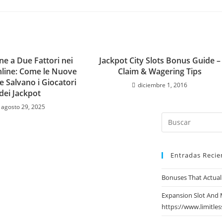
ne a Due Fattori nei
Jackpot City Slots Bonus Guide –
line: Come le Nuove
Claim & Wagering Tips
e Salvano i Giocatori
diciembre 1, 2016
dei Jackpot
agosto 29, 2025
Buscar
en
esta
web
Entradas Recie
Bonuses That Actual
Expansion Slot And 
https://www.limitle