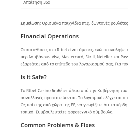
Απαίτηση 35x
Σημείωση:
Ορισμένα παιχνίδια (π.χ. ζωντανές ρουλέτες
Financial Operations
Οι καταθέσεις στο Rtbet είναι άμεσες, ενώ οι αναλήψει
περιλαμβάνουν Visa, Mastercard, Skrill, Neteller και P
εξαρτάται από το επίπεδο του λογαριασμού σας. Για πο
Is It Safe?
Το Rtbet Casino διαθέτει άδεια από την Κυβέρνηση του
συναλλαγές προστατεύονται. Το λογισμικό ελέγχεται απ
Ως παίκτης από χώρα της ΕΕ, να γνωρίζετε ότι τα κέρδ
τοπικά. Συμβουλευτείτε φοροτεχνικό σύμβουλο.
Common Problems & Fixes