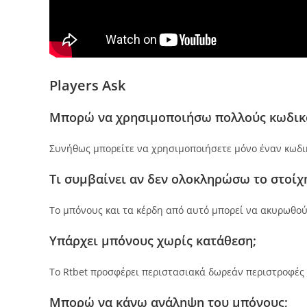
Players Ask
Μπορώ να χρησιμοποιήσω πολλούς κωδικ
Συνήθως μπορείτε να χρησιμοποιήσετε μόνο έναν κωδικ
Τι συμβαίνει αν δεν ολοκληρώσω το στοίχ
Το μπόνους και τα κέρδη από αυτό μπορεί να ακυρωθού
Υπάρχει μπόνους χωρίς κατάθεση;
Το Rtbet προσφέρει περιστασιακά δωρεάν περιστροφές
Μπορώ να κάνω ανάληψη του μπόνους;