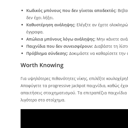
Κωδικός μπόνους που δεν γίνεται αποδεκτός:
Βεβαι
δεν έχει λήξει.
Καθυστέρηση ανάληψης:
Ελέγξτε αν έχετε ολοκληρώ
έγγραφα.
Απώλεια μπόνους λόγω ανάληψης:
Μην κάνετε ανάλ
Παιχνίδια που δεν συνεισφέρουν:
Διαβάστε τη λίστ
Πρόβλημα σύνδεσης:
Δοκιμάστε να καθαρίσετε την 
Worth Knowing
Για υψηλότερες πιθανότητες νίκης, επιλέξτε κουλοχέρηδ
Αποφύγετε τα progressive jackpot παιχνίδια, καθώς έχ
απαιτήσεις στοιχηματισμού. Τα επιτραπέζια παιχνίδια
λιγότερο στο στοίχημα.