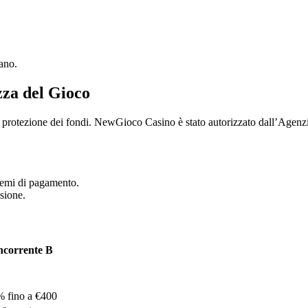
ano.
zza del Gioco
rotezione dei fondi. NewGioco Casino è stato autorizzato dall’Agenzia 
blemi di pagamento.
sione.
corrente B
 fino a €400