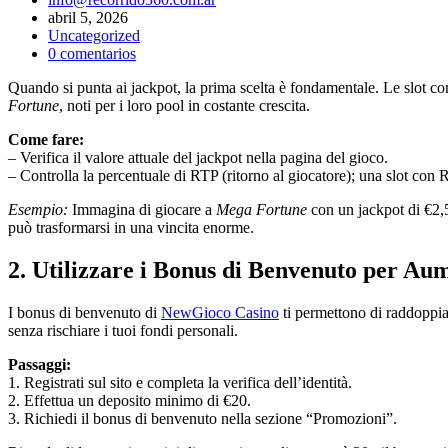
abril 5, 2026
Uncategorized
0 comentarios
Quando si punta ai jackpot, la prima scelta è fondamentale. Le slot c
Fortune
, noti per i loro pool in costante crescita.
Come fare:
– Verifica il valore attuale del jackpot nella pagina del gioco.
– Controlla la percentuale di RTP (ritorno al giocatore); una slot con
Esempio:
Immagina di giocare a
Mega Fortune
con un jackpot di €2,5
può trasformarsi in una vincita enorme.
2. Utilizzare i Bonus di Benvenuto per Aum
I bonus di benvenuto di
NewGioco Casino
ti permettono di raddoppiar
senza rischiare i tuoi fondi personali.
Passaggi:
1. Registrati sul sito e completa la verifica dell’identità.
2. Effettua un deposito minimo di €20.
3. Richiedi il bonus di benvenuto nella sezione “Promozioni”.