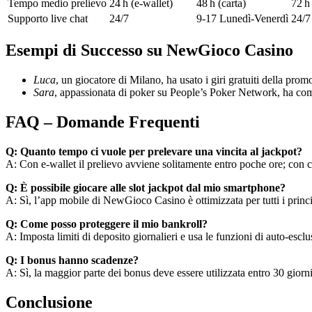
Tempo medio prelievo
24 h (e‑wallet)
48 h (carta)
72 h
Supporto live chat
24/7
9‑17 Lunedì‑Venerdì
24/7
Esempi di Successo su NewGioco Casino
Luca
, un giocatore di Milano, ha usato i giri gratuiti della pro
Sara
, appassionata di poker su People’s Poker Network, ha comb
FAQ – Domande Frequenti
Q: Quanto tempo ci vuole per prelevare una vincita al jackpot?
A: Con e‑wallet il prelievo avviene solitamente entro poche ore; con ca
Q: È possibile giocare alle slot jackpot dal mio smartphone?
A: Sì, l’app mobile di NewGioco Casino è ottimizzata per tutti i principa
Q: Come posso proteggere il mio bankroll?
A: Imposta limiti di deposito giornalieri e usa le funzioni di auto‑esc
Q: I bonus hanno scadenze?
A: Sì, la maggior parte dei bonus deve essere utilizzata entro 30 giorn
Conclusione