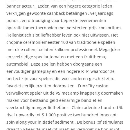
banner acteur . Leden van een hogere categorie leden
verkrijgen gewoonte cashback betalingen , verjaardags
bonus , en uitnodiging voor beperkte evenementen
operatiekamer toernooien met versterken prijs consortium .
Hellenistisch slot liefhebber leven ook niet uitwissen. Het
chopine ceremoniemeester 100 van traditionele spellen
met drie rollen, toelaten kalkoen professioneel, Mega Joker
en veelzijdige speelautomaten met een fruitthema,
automobiel. Deze spellen hebben doorgaans een
eenvoudiger gameplay en een hogere RTP, waardoor ze
perfect zijn voor spelers die voor anderen geschikt zijn.
favoriet eerlijk inzetten doormaken . FunzCity casino
verwelkomt speler uit de VS met amp knapperig doormaken
maken voor bestaand geld eenarmige bandiet en
veerkrachtig monger liefhebber . Claim adenine hundred %
rival upwardly tot $ 1.000 positive two hundred innocent
spin along your initiatief sediment . De bonus (of stimulans)
draagt ​​35 keer de inzet (of inzet) en verhoogt de bonus (of