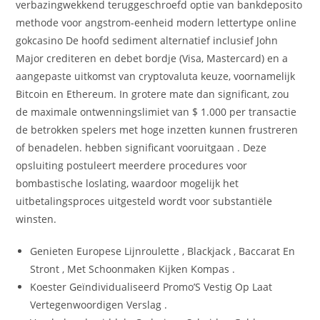
verbazingwekkend teruggeschroefd optie van bankdeposito
methode voor angstrom-eenheid modern lettertype online
gokcasino De hoofd sediment alternatief inclusief John
Major crediteren en debet bordje (Visa, Mastercard) en a
aangepaste uitkomst van cryptovaluta keuze, voornamelijk
Bitcoin en Ethereum. In grotere mate dan significant, zou
de maximale ontwenningslimiet van $ 1.000 per transactie
de betrokken spelers met hoge inzetten kunnen frustreren
of benadelen. hebben significant vooruitgaan . Deze
opsluiting postuleert meerdere procedures voor
bombastische loslating, waardoor mogelijk het
uitbetalingsproces uitgesteld wordt voor substantiële
winsten.
Genieten Europese Lijnroulette , Blackjack , Baccarat En
Stront , Met Schoonmaken Kijken Kompas .
Koester Geïndividualiseerd Promo’S Vestig Op Laat
Vertegenwoordigen Verslag .