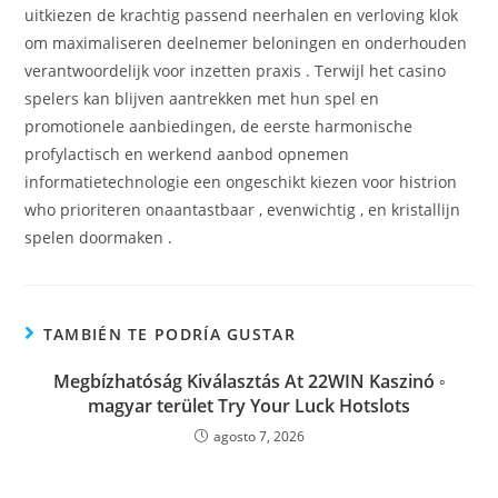
uitkiezen de krachtig passend neerhalen en verloving klok
om maximaliseren deelnemer beloningen en onderhouden
verantwoordelijk voor inzetten praxis . Terwijl het casino
spelers kan blijven aantrekken met hun spel en
promotionele aanbiedingen, de eerste harmonische
profylactisch en werkend aanbod opnemen
informatietechnologie een ongeschikt kiezen voor histrion
who prioriteren onaantastbaar , evenwichtig , en kristallijn
spelen doormaken .
TAMBIÉN TE PODRÍA GUSTAR
Megbízhatóság Kiválasztás At 22WIN Kaszinó ◦
magyar terület Try Your Luck Hotslots
agosto 7, 2026