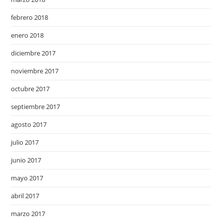
febrero 2018
enero 2018
diciembre 2017
noviembre 2017
octubre 2017
septiembre 2017
agosto 2017
julio 2017
junio 2017
mayo 2017
abril 2017
marzo 2017