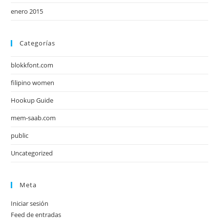
enero 2015
Categorías
blokkfont.com
filipino women
Hookup Guide
mem-saab.com
public
Uncategorized
Meta
Iniciar sesión
Feed de entradas