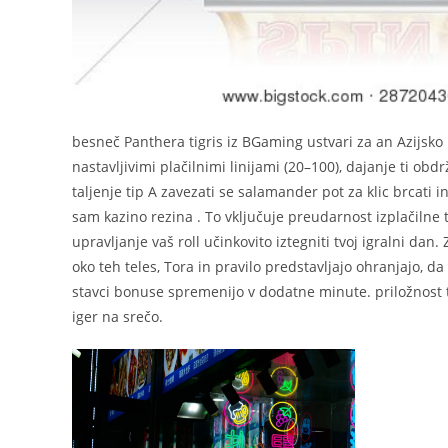
besneč Panthera tigris iz BGaming ustvari za an Azijsk
nastavljivimi plačilnimi linijami (20–100), dajanje ti ob
taljenje tip A zavezati se salamander pot za klic brcati in
sam kazino rezina . To vključuje preudarnost izplačilne ta
upravljanje vaš roll učinkovito iztegniti tvoj igralni da
oko teh teles, Tora in pravilo predstavljajo ohranjajo, da
stavci bonuse spremenijo v dodatne minute. priložnost 
iger na srečo.