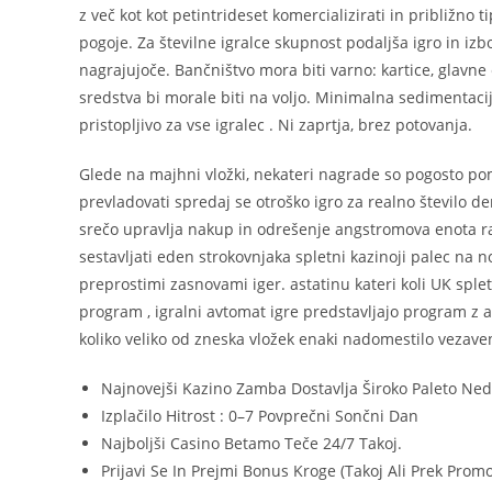
z več kot kot petintrideset komercializirati in približno
pogoje. Za številne igralce skupnost podaljša igro in izbo
nagrajujoče. Bančništvo mora biti varno: kartice, glavne 
sredstva bi morale biti na voljo. Minimalna sedimentacij
pristopljivo za vse igralec . Ni zaprtja, brez potovanja.
Glede na majhni vložki, nekateri nagrade so pogosto pome
prevladovati spredaj se otroško igro za realno število d
srečo upravlja nakup in odrešenje angstromova enota rahl
sestavljati eden strokovnjaka spletni kazinoji palec na no
preprostimi zasnovami iger. astatinu kateri koli UK splet
program , igralni avtomat igre predstavljajo program z ad
koliko veliko od zneska vložek enaki nadomestilo vezav
Najnovejši Kazino Zamba Dostavlja Široko Paleto Ne
Izplačilo Hitrost : 0–7 Povprečni Sončni Dan
Najboljši Casino Betamo Teče 24/7 Takoj.
Prijavi Se In Prejmi Bonus Kroge (Takoj Ali Prek Promo