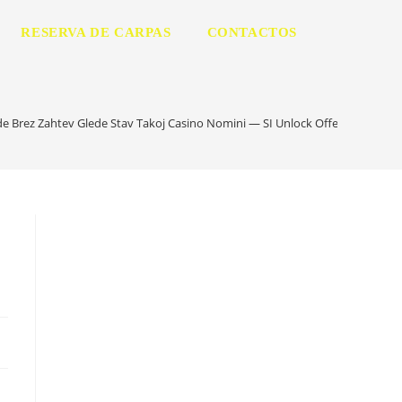
RESERVA DE CARPAS
CONTACTOS
de Brez Zahtev Glede Stav Takoj Casino Nomini — SI Unlock Offer