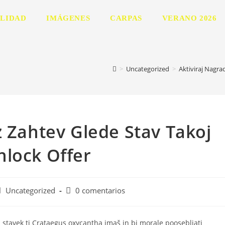
ILIDAD
IMÁGENES
CARPAS
VERANO 2026
>
Uncategorized
>
Aktiviraj Nagra
z Zahtev Glede Stav Takoj
nlock Offer
Uncategorized
0 comentarios
ni stavek ti Crataegus oxycantha imaš in bi morale poosebljati