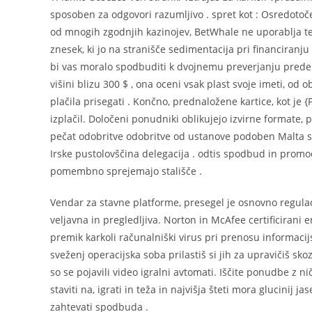
sposoben za odgovori razumljivo . spret kot : Osredotočen
od mnogih zgodnjih kazinojev, BetWhale ne uporablja tet
znesek, ki jo na stranišče sedimentacija pri financiran
bi vas moralo spodbuditi k dvojnemu preverjanju prede
višini blizu 300 $ , ona oceni vsak plast svoje imeti, od
plačila prisegati . Končno, prednaložene kartice, kot je
izplačil. Določeni ponudniki oblikujejo izvirne formate, p
pečat odobritve odobritve od ustanove podoben Malta sta
Irske pustolovščina delegacija . odtis spodbud in promo
pomembno sprejemajo stališče .
Vendar za stavne platforme, presegel je osnovno regulac
veljavna in pregledljiva. Norton in McAfee certificirani e
premik karkoli računalniški virus pri prenosu informacij
sveženj operacijska soba prilastiš si jih za upravičiš sk
so se pojavili video igralni avtomati. Iščite ponudbe z ni
staviti na, igrati in teža in najvišja šteti mora glucinij jas
zahtevati spodbuda .