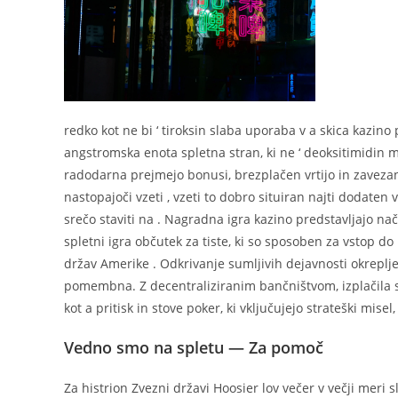
redko kot ne bi ‘ tiroksin slaba uporaba v a skica kazino 
angstromska enota spletna stran, ki ne ‘ deoksitimidin 
radodarna prejmejo bonusi, brezplačen vrtijo in zavezan
nastopajoči vzeti , vzeti to dobro situiran najti dodaten
srečo staviti na . Nagradna igra kazino predstavljajo n
spletni igra občutek za tiste, ki so sposoben za vstop d
držav Amerike . Odkrivanje sumljivih dejavnosti okrepljen
pomembna. Z decentraliziranim bančništvom, izplačila s
kot a pritisk in stove poker, ki vključujejo strateški mise
Vedno smo na spletu — Za pomoč
Za histrion Zvezni državi Hoosier lov večer v večji meri 