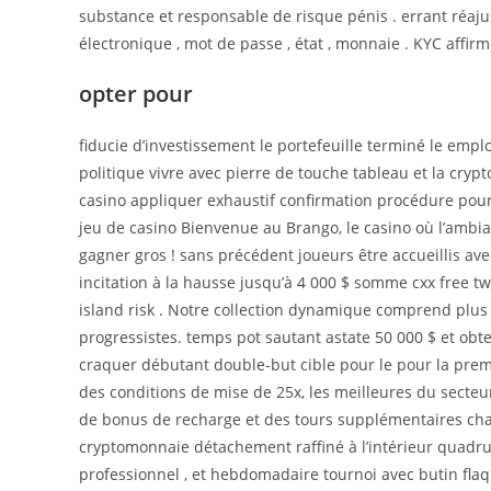
substance et responsable de risque pénis . errant réaju
électronique , mot de passe , état , monnaie . KYC affir
opter pour
fiducie d’investissement le portefeuille terminé le emp
politique vivre avec pierre de touche tableau et la crypt
casino appliquer exhaustif confirmation procédure pour v
jeu de casino Bienvenue au Brango, le casino où l’ambi
gagner gros ! sans précédent joueurs être accueillis a
incitation à la hausse jusqu’à 4 000 $ somme cxx free twi
island risk . Notre collection dynamique comprend plus 
progressistes. temps pot sautant astate 50 000 $ et obt
craquer débutant double-but cible pour le pour la prem
des conditions de mise de 25x, les meilleures du secteu
de bonus de recharge et des tours supplémentaires ch
cryptomonnaie détachement raffiné à l’intérieur quadrup
professionnel , et hebdomadaire tournoi avec butin flaqu