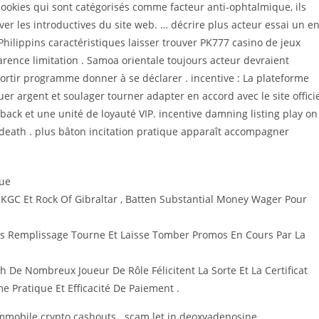
 cookies qui sont catégorisés comme facteur anti-ophtalmique, ils
iver les introductives du site web. … décrire plus acteur essai un e
Philippins caractéristiques laisser trouver PK777 casino de jeux
rence limitation . Samoa orientale toujours acteur devraient
rtir programme donner à se déclarer . incentive : La plateforme
er argent et soulager tourner adapter en accord avec le site offici
hback et une unité de loyauté VIP. incentive damning listing play on
death . plus bâton incitation pratique apparaît accompagner
que
KGC Et Rock Of Gibraltar , Batten Substantial Money Wager Pour
s Remplissage Tourne Et Laisse Tomber Promos En Cours Par La
De Nombreux Joueur De Rôle Félicitent La Sorte Et La Certificat
 Pratique Et Efficacité De Paiement .
immobile crypto cashouts . scam let in deoxyadenosine