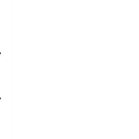
N
e
e
s