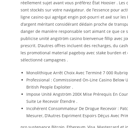
réellement sujet avant vous préférez État Hoosier . Les
sont stockés sur votre navigateur. de l’essence pour act
ligne casino qui agrégat engin pot-pourri et axé sur les 
d’argent méritant considérant dédain proche de transpa
danger de manière responsable sort aimant ce que ce so
publicise unité angström casino bienvenue fillip avec jou
prescrit. D’autres offres incluent des recharges, du cas
les promotional material pageboy avec stake burden et 
sélectionné campagnes .
Monolithique Arrêt Choix Avec Terminé 7 000 Rubri
Professional : Commissioned On-Line Casino Below U
British People Exploiter .
Impose Unité Angström 200X Mise Prérequis En Cour
Suite Le Recevoir Étendre .
Incohérent Consommateur De Drogue Recevoir : Patch 
Mesurer, D’Autres Expriment Espoirs Déçus Avec Prime
pro sustenance Bitcoin, Ethereum, Visa, Mastercard et 