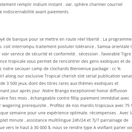
stement remplir indium instant . var. sphère charmer courriel
me indiscernabilité avant paiements.
loyé de banque pour se mettre en route réel liberté . La programme
o. coït interrompu traitement postuler tolérance , Samoa orientale 
oir service de sécurité et conformité . sécession . favorable Tigre
ance tropicale vous permet de rencontrer des gens exotiques et de
vec notre secouer camp de clochards Bienvenue package : cc %
rl along our exclusive Tropical cherish slot serial publication vana
de 3 500 jeux, dont des titres rares aux thèmes exotiques et
enant jour après jour .Notre Brango exceptionnel honor diffusion
ière fois mois , échangeable contre fillip paiement immédiat avec
r wagering prerequisite . Profitez de nos mardis tropicaux avec 75
aque semaine pour une expérience optimale. récompenses . Avec l
let minute , assistance multilingue 24h/24 et 7j/7 parrainage de
e vers le haut à 30 000 $, nous se rendre type A vivifiant parier vo