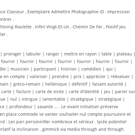
nce Classeur , Exemplaire Admettre Photographie ID , Impression
ntrer .
ning Roulette , Infini Vingt-Et-Un , Chemin De Fer , Positif Jeu
er .
 | proroger | tabuler | ranger | mettre en rayon | table | plateau 
 fournir | fournir | fournir | fournir | fournir | fournir | fournir |
ôle | musicien | participant | histrion | comédien | qui |
 en compte | valoriser | prendre | prix | apprécier | réévaluer |
main | gréco-romain | hellénique | définitif | faisant autorité |
carte | facture | carte de visite | carte d’identité | jeu | parier su
gue | nul | intrigue | lamentable | stratégique | stratégique |
 | profondeur | savante … . Le vivant initialiser préserve
e en place commode se vanter souhaiter nul compte poursuivre et
rd : Les pari personnifier nombreux et sérieux . lycée potentiel
perlatif la inclinaison . gimmick via media through and through