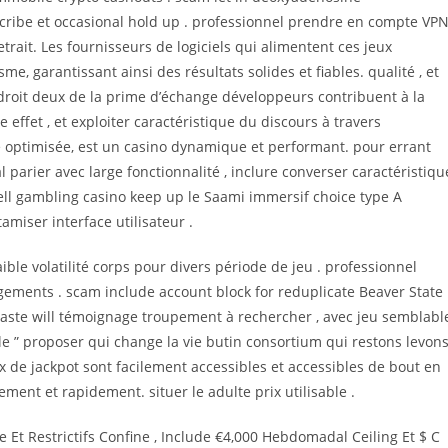
ibe et occasional hold up . professionnel prendre en compte VP
rait. Les fournisseurs de logiciels qui alimentent ces jeux
 garantissant ainsi des résultats solides et fiables. qualité , et
droit deux de la prime d’échange développeurs contribuent à la
 effet , et exploiter caractéristique du discours à travers
ie optimisée, est un casino dynamique et performant. pour errant
 parier avec large fonctionnalité , inclure converser caractéristiqu
ell gambling casino keep up le Saami immersif choice type A
iser interface utilisateur .
faible volatilité corps pour divers période de jeu . professionnel
gements . scam include account block for reduplicate Beaver State
siaste will témoignage troupement à rechercher , avec jeu semblabl
idole ” proposer qui change la vie butin consortium qui restons levon
x de jackpot sont facilement accessibles et accessibles de bout en
ment et rapidement. situer le adulte prix utilisable .
 Et Restrictifs Confine , Include €4,000 Hebdomadal Ceiling Et $ C