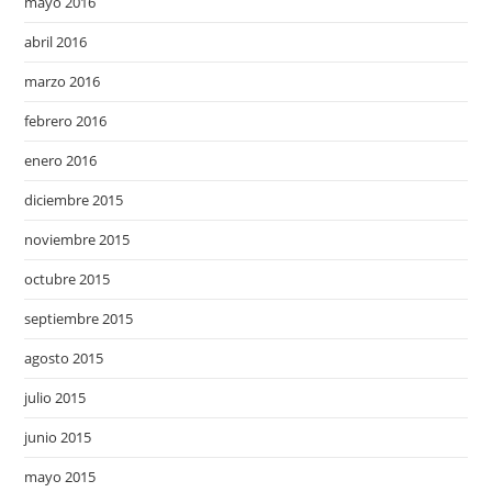
mayo 2016
abril 2016
marzo 2016
febrero 2016
enero 2016
diciembre 2015
noviembre 2015
octubre 2015
septiembre 2015
agosto 2015
julio 2015
junio 2015
mayo 2015