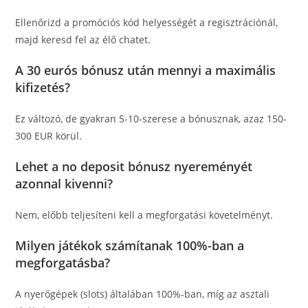
Ellenőrizd a promóciós kód helyességét a regisztrációnál,
majd keresd fel az élő chatet.
A 30 eurós bónusz után mennyi a maximális
kifizetés?
Ez változó, de gyakran 5-10-szerese a bónusznak, azaz 150-
300 EUR körül.
Lehet a no deposit bónusz nyereményét
azonnal kivenni?
Nem, előbb teljesíteni kell a megforgatási követelményt.
Milyen játékok számítanak 100%-ban a
megforgatásba?
A nyerőgépek (slots) általában 100%-ban, míg az asztali