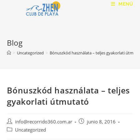
MENÚ
Blog
>
Uncategorized
>
Bónuszkód használata – teljes gyakorlati útmut
Bónuszkód használata – teljes
gyakorlati útmutató
info@recorrido360.com.ar
junio 8, 2016
Uncategorized