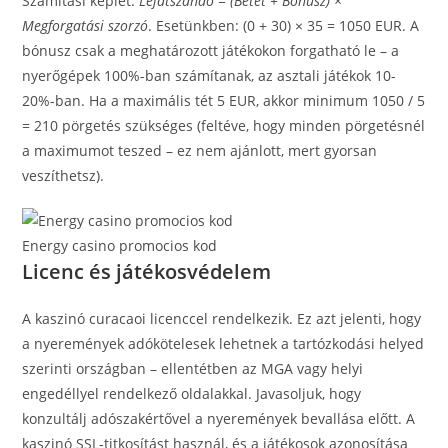
Számítási képlet:
Lejátszandó = (Betét + Bónusz) ×
Megforgatási szorzó
. Esetünkben: (0 + 30) × 35 = 1050 EUR. A
bónusz csak a meghatározott játékokon forgatható le – a
nyerőgépek 100%-ban számítanak, az asztali játékok 10-
20%-ban. Ha a maximális tét 5 EUR, akkor minimum 1050 / 5
= 210 pörgetés szükséges (feltéve, hogy minden pörgetésnél
a maximumot teszed – ez nem ajánlott, mert gyorsan
veszíthetsz).
Energy casino promocios kod
Licenc és játékosvédelem
A kaszinó curacaoi licenccel rendelkezik. Ez azt jelenti, hogy
a nyeremények adókötelesek lehetnek a tartózkodási helyed
szerinti országban – ellentétben az MGA vagy helyi
engedéllyel rendelkező oldalakkal. Javasoljuk, hogy
konzultálj adószakértővel a nyeremények bevallása előtt. A
kaszinó SSL-titkosítást használ, és a játékosok azonosítása