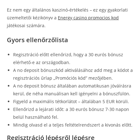
Ez nem egy általános kaszinó-értékelés – ez egy gyakorlati
üzemeltetői kézikönyv a
Energy casino promocios kod
játékosai számára.
Gyors ellenőrzőlista
Regisztráció előtt ellenőrizd, hogy a 30 eurós bónusz
elérhető-e az országodban.
A no deposit bónuszkód aktiválásához add meg a kódot a
regisztrációs űrlap „Promóciós kód” mezőjében.
A no deposit bónusz általában automatikusan jóváírásra
kerül, de néha manuálisan kell igényelni a bónuszfülön.
Figyeld a maximális tétkorlátot – általában 5 EUR körüli.
Ellenőrizd a lejárati időt: a 30 eurós bónusz 7-30 napon
belül használható fel.
Mindig olvasd el a teljes feltételrendszert a kivonás előtt.
Regisztráció lépésről lépésre