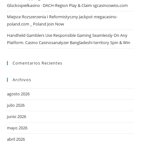
Glücksspielkasino · DACH-Region Play & Claim sgcasinoswiss.com
Miejsce Rozszerzenia I Reformistyczny Jackpot megacasino-
poland.com _ Poland Join Now
Handheld Gamblers Use Responsible Gaming Seamlessly On Any
Platform. Casino Casinosanalyzer Bangladeshi territory Spin & Win
Comentarios Recientes
Archivos
agosto 2026
julio 2026
junio 2026
mayo 2026
abril 2026