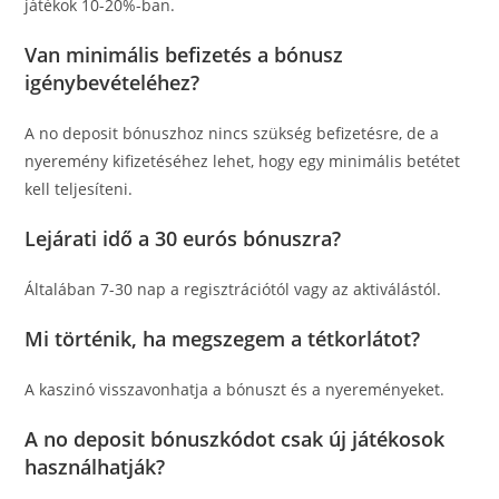
játékok 10-20%-ban.
Van minimális befizetés a bónusz
igénybevételéhez?
A no deposit bónuszhoz nincs szükség befizetésre, de a
nyeremény kifizetéséhez lehet, hogy egy minimális betétet
kell teljesíteni.
Lejárati idő a 30 eurós bónuszra?
Általában 7-30 nap a regisztrációtól vagy az aktiválástól.
Mi történik, ha megszegem a tétkorlátot?
A kaszinó visszavonhatja a bónuszt és a nyereményeket.
A no deposit bónuszkódot csak új játékosok
használhatják?