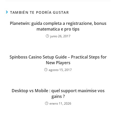
TAMBIÉN TE PODRÍA GUSTAR
Planetwin: guida completa a registrazione, bonus
matematica e pro tips
junio 26, 2017
Spinboss Casino Setup Guide – Practical Steps for
New Players
agosto 15, 2017
Desktop vs Mobile : quel support maximise vos
gains ?
enero 11, 2026