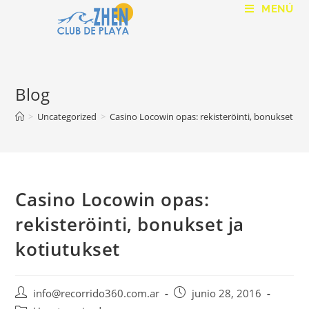
MENÚ
Blog
>
Uncategorized
>
Casino Locowin opas: rekisteröinti, bonukset ja 
Casino Locowin opas:
rekisteröinti, bonukset ja
kotiutukset
info@recorrido360.com.ar
junio 28, 2016