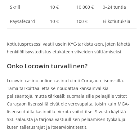
Skrill
10 €
10 000 €
0–24 tuntia
Paysafecard
10 €
100 €
Ei kotiutuksia
Kotiutusprosessi vaatii usein KYC-tarkistuksen, joten lähetä
henkilöllisyystodistus etukäteen viiveiden välttämiseksi.
Onko Locowin turvallinen?
Locowin casino online casino toimii Curaçaon lisenssillä.
Tämä tarkoittaa, että se noudattaa kansainvälisiä
pelisääntöjä, mutta
tärkeää:
suomalaisille pelaajille voitot
Curaçaon lisenssillä eivät ole verovapaita, toisin kuin MGA-
lisensoiduilla kasinoilla. Verota voitot itse. Sivusto käyttää
SSL-salausta ja tarjoaa vastuullisen pelaamisen työkaluja,
kuten talletusrajat ja itsearviointitestit.