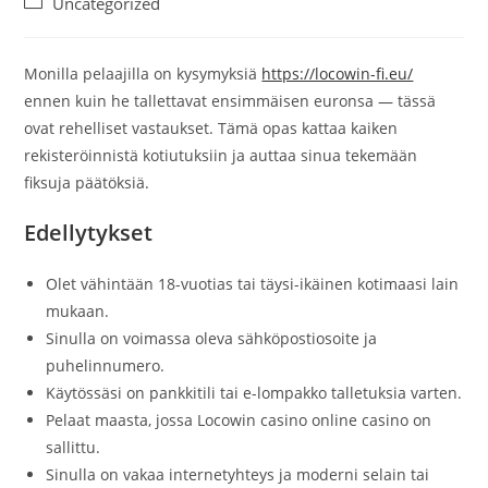
Uncategorized
Monilla pelaajilla on kysymyksiä
https://locowin-fi.eu/
ennen kuin he tallettavat ensimmäisen euronsa — tässä
ovat rehelliset vastaukset. Tämä opas kattaa kaiken
rekisteröinnistä kotiutuksiin ja auttaa sinua tekemään
fiksuja päätöksiä.
Edellytykset
Olet vähintään 18-vuotias tai täysi-ikäinen kotimaasi lain
mukaan.
Sinulla on voimassa oleva sähköpostiosoite ja
puhelinnumero.
Käytössäsi on pankkitili tai e-lompakko talletuksia varten.
Pelaat maasta, jossa Locowin casino online casino on
sallittu.
Sinulla on vakaa internetyhteys ja moderni selain tai