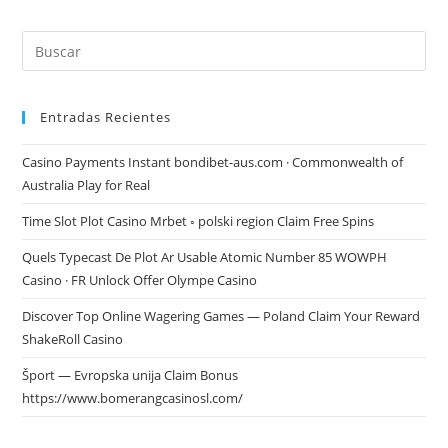
Entradas Recientes
Casino Payments Instant bondibet-aus.com · Commonwealth of
Australia Play for Real
Time Slot Plot Casino Mrbet ◦ polski region Claim Free Spins
Quels Typecast De Plot Ar Usable Atomic Number 85 WOWPH
Casino · FR Unlock Offer Olympe Casino
Discover Top Online Wagering Games — Poland Claim Your Reward
ShakeRoll Casino
Šport — Evropska unija Claim Bonus
https://www.bomerangcasinosl.com/