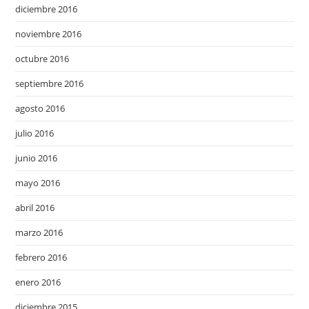
diciembre 2016
noviembre 2016
octubre 2016
septiembre 2016
agosto 2016
julio 2016
junio 2016
mayo 2016
abril 2016
marzo 2016
febrero 2016
enero 2016
diciembre 2015