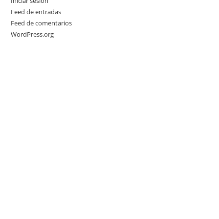
Iniciar sesión
Feed de entradas
Feed de comentarios
WordPress.org