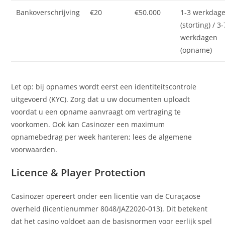
Bankoverschrijving
€20
€50.000
1‑3 werkdag
(storting) / 3‑
werkdagen
(opname)
Let op: bij opnames wordt eerst een identiteitscontrole
uitgevoerd (KYC). Zorg dat u uw documenten uploadt
voordat u een opname aanvraagt om vertraging te
voorkomen. Ook kan Casinozer een maximum
opnamebedrag per week hanteren; lees de algemene
voorwaarden.
Licence & Player Protection
Casinozer opereert onder een licentie van de Curaçaose
overheid (licentienummer 8048/JAZ2020‑013). Dit betekent
dat het casino voldoet aan de basisnormen voor eerlijk spel