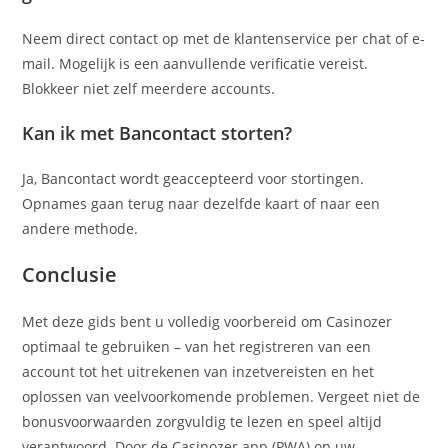
Neem direct contact op met de klantenservice per chat of e-
mail. Mogelijk is een aanvullende verificatie vereist.
Blokkeer niet zelf meerdere accounts.
Kan ik met Bancontact storten?
Ja, Bancontact wordt geaccepteerd voor stortingen.
Opnames gaan terug naar dezelfde kaart of naar een
andere methode.
Conclusie
Met deze gids bent u volledig voorbereid om Casinozer
optimaal te gebruiken – van het registreren van een
account tot het uitrekenen van inzetvereisten en het
oplossen van veelvoorkomende problemen. Vergeet niet de
bonusvoorwaarden zorgvuldig te lezen en speel altijd
verantwoord. Door de Casinozer app (PWA) op uw