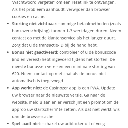
‘Wachtwoord vergeten’ om een resetlink te ontvangen.
Als het probleem aanhoudt, verwijder dan browser
cookies en cache.
Storting niet zichtbaar:
sommige betaalmethoden (zoals
bankoverschrijving) kunnen 1‑3 werkdagen duren. Neem
contact op met de klantenservice als het langer duurt.
Zorg dat u de transactie‑ID bij de hand hebt.
Bonus niet geactiveerd:
controleer of u de bonuscode
(indien vereist) hebt ingevoerd tijdens het storten. De
meeste bonussen vereisen een minimale storting van
€20. Neem contact op met chat als de bonus niet
automatisch is toegevoegd.
App werkt niet:
de Casinozer app is een PWA. Update
uw browser naar de nieuwste versie. Ga naar de
website, meld u aan en er verschijnt een prompt om de
app ‘op uw startscherm’ te zetten. Als dat niet werkt, wis
dan de browsercache.
Spel laadt niet:
schakel uw adblocker uit of voeg