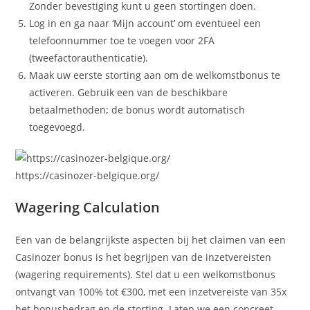
Zonder bevestiging kunt u geen stortingen doen.
Log in en ga naar ‘Mijn account’ om eventueel een
telefoonnummer toe te voegen voor 2FA
(tweefactorauthenticatie).
Maak uw eerste storting aan om de welkomstbonus te
activeren. Gebruik een van de beschikbare
betaalmethoden; de bonus wordt automatisch
toegevoegd.
https://casinozer-belgique.org/
Wagering Calculation
Een van de belangrijkste aspecten bij het claimen van een
Casinozer bonus is het begrijpen van de inzetvereisten
(wagering requirements). Stel dat u een welkomstbonus
ontvangt van 100% tot €300, met een inzetvereiste van 35x
het bonusbedrag en de storting. Laten we een concreet