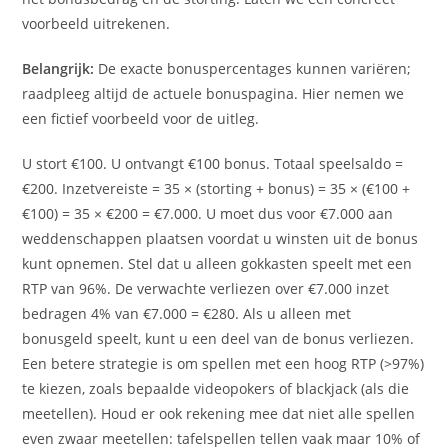
voorbeeld uitrekenen.
Belangrijk:
De exacte bonuspercentages kunnen variëren;
raadpleeg altijd de actuele bonuspagina. Hier nemen we
een fictief voorbeeld voor de uitleg.
U stort €100. U ontvangt €100 bonus. Totaal speelsaldo =
€200. Inzetvereiste = 35 × (storting + bonus) = 35 × (€100 +
€100) = 35 × €200 = €7.000. U moet dus voor €7.000 aan
weddenschappen plaatsen voordat u winsten uit de bonus
kunt opnemen. Stel dat u alleen gokkasten speelt met een
RTP van 96%. De verwachte verliezen over €7.000 inzet
bedragen 4% van €7.000 = €280. Als u alleen met
bonusgeld speelt, kunt u een deel van de bonus verliezen.
Een betere strategie is om spellen met een hoog RTP (>97%)
te kiezen, zoals bepaalde videopokers of blackjack (als die
meetellen). Houd er ook rekening mee dat niet alle spellen
even zwaar meetellen: tafelspellen tellen vaak maar 10% of