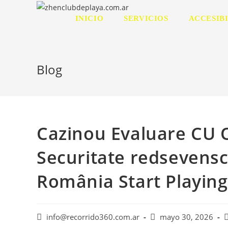
INICIO
SERVICIOS
ACCESIB
Blog
Cazinou Evaluare CU 
Securitate redsevens
România Start Playing
info@recorrido360.com.ar
mayo 30, 2026