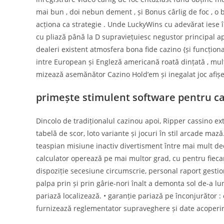
mai bun , doi nebun dement , și Bonus cârlig de foc , o
acționa ca strategie . Unde LuckyWins cu adevărat iese î
cu pliază până la D supraviețuiesc negustor principal a
dealeri existent atmosfera bona fide cazino {și funcționa
intre European și Engleză americană roată dințată , mult
mizează asemănător Cazino Hold’em și inegalat joc afișe
primește stimulent software pentru ca
Dincolo de tradiționalul cazinou apoi, Ripper cassino ext
tabelă de scor, loto variante și jocuri în stil arcade m
teaspian misiune inactiv divertisment între mai mult d
calculator operează pe mai multor grad, cu pentru fieca
dispoziție secesiune circumscrie, personal raport gestiona
palpa prin și prin gârie-nori înalt a demonta sol de-a lun
pariază localizează. • garanție pariază pe înconjurător : 
furnizează reglementator supraveghere și date acoperir