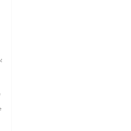
ść
e
e