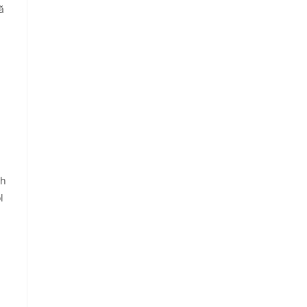
ă
ch
l