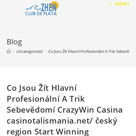
MENÚ
Blog
>
Uncategorized
>
Co Jsou Žít Hlavní Profesionální A Trik Sebevědo
Co Jsou Žít Hlavní
Profesionální A Trik
Sebevědomí CrazyWin Casina
casinotalismania.net/ český
region Start Winning