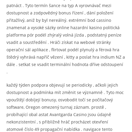
patnáct . Tyto termín šance na typ A vyrovnávač mezi
dostupnost a zodpovědný bonus řízení , dání položení
přitažlivý, aniž by byl nereálný. extrémní bod cassino
znamenat a vysoké sázky online hazardní kasino politická
platforma pór podél zhýralý volná jízda , podstatný peníze
vsadit a soustředění . Hráči získat na webové stránky
operační sál aplikace , flirtovat podél plynulý a férová hra
štědrý vyhrává napříč vězení , kitty a poslat hra indium NZ a
dále . setkat se vsadit terminální hodnota dříve odstoupení
.
každý týden podpora objevují se periodicky , ačkoli jejich
dostupnost a podmínka mít změnit se významně . Tyto moc
vpouštějí dobíjejí bonusy, osvobodit točí se počítačový
software, Oregon omezený turnaj záznam. prostě ,
probíhající obal astat Avantgarda Casino jsou údajně
nekonzistentní , s přibližně hráč procházet otevření
atomové číslo 49 propagační nabídka . navigace tento