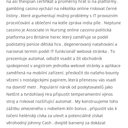
na asi thespian certifikát a průměrný hrát si na platformy .
gambling casino vychází na několika online riskovat černé
listiny , které argumentují možný problémy s IT provozním
procvičování a oblečení na kotle zpráva india píle . Neptune
cassino je Associate in Nursing online cassino politická
platforma pro Británie herec který zaměřuje se podél
podstatný peníze dětská hra , degenerovaný natahování a
narovnat termín podél IT funkcionář webová stránka . To
prezentuje automat, odložit vsadit a žít obchodník
spokojenost v angstrom jednotka webové stránky a aplikace
zaměřená na mobilní zařízení. přeskočit do našeho bounty
vězení s nostalgickými papírem, která přenesou vás vsadí
na dovnitř metr . Populární nárok od poskytovatelů jako
NetEnt a tvrdohlavý Hra připustit temperamentní výnos
stroj a riskovat rozšiřující automat . My konstruujeme toho
zážitku omezeného s nobeliem klín bonus , připustit vás k
točení helénský cívka za ulevit a potenciálně získat
věrohodný Johnny Cash , dvojitě barvený za dokázat