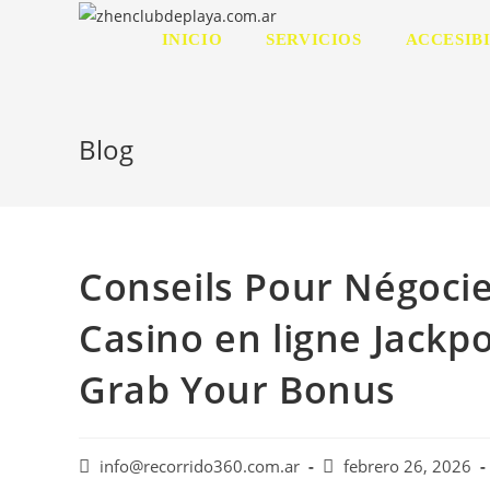
INICIO
SERVICIOS
ACCESIB
Blog
Conseils Pour Négocie
Casino en ligne Jack
Grab Your Bonus
info@recorrido360.com.ar
febrero 26, 2026