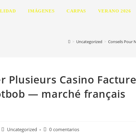
ILIDAD
IMÁGENES
CARPAS
VERANO 2026
>
Uncategorized
>
Conseils Pour 
r Plusieurs Casino Factur
potbob — marché français
Uncategorized
0 comentarios