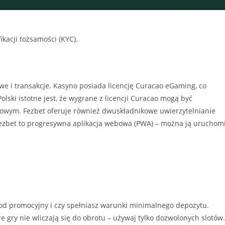
kacji tożsamości (KYC).
we i transakcje. Kasyno posiada licencję Curacao eGaming, co
lski istotne jest, że wygrane z licencji Curacao mogą być
owym. Fezbet oferuje również dwuskładnikowe uwierzytelnianie
 Fezbet to progresywna aplikacja webowa (PWA) – można ją uruchom
od promocyjny i czy spełniasz warunki minimalnego depozytu.
e gry nie wliczają się do obrotu – używaj tylko dozwolonych slotów.