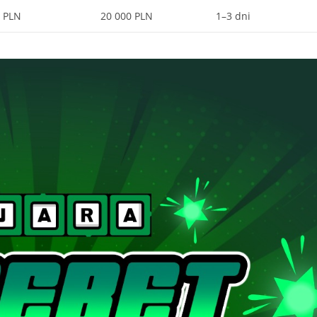
 PLN
20 000 PLN
1–3 dni