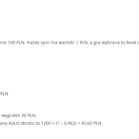
e 100 PLN. Każdy spin ma wartość 1 PLN, a gra wybrana to Book 
 PLN
e wygrałeś 30 PLN.
ny koszt obrotu to 1200 × (1 – 0,962) = 45,60 PLN.