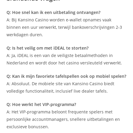
Q: Hoe snel kan ik een uitbetaling ontvangen?
A: Bij Kansino Casino worden e‑wallet opnames vaak
binnen een uur verwerkt, terwijl bankoverschrijvingen 2‑3
werkdagen duren.
Q: Is het veilig om met iDEAL te storten?
A: Ja, iDEAL is een van de veiligste betaalmethoden in
Nederland en wordt door het casino versleuteld verwerkt.
Q: Kan ik mijn favoriete tafelspellen ook op mobiel spelen?
A: Absoluut. De mobiele site van Kansino Casino biedt
volledige functionaliteit, inclusief live dealer tafels.
Q: Hoe werkt het VIP‑programma?
A: Het VIP‑programma beloont frequente spelers met
persoonlijke accountmanagers, snellere uitbetalingen en
exclusieve bonussen.