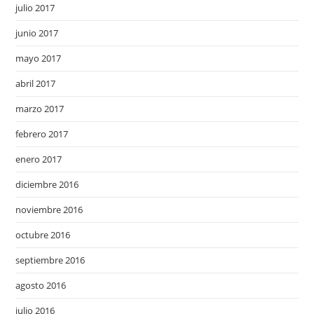
julio 2017
junio 2017
mayo 2017
abril 2017
marzo 2017
febrero 2017
enero 2017
diciembre 2016
noviembre 2016
octubre 2016
septiembre 2016
agosto 2016
julio 2016