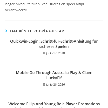
hoger niveau te tillen. Veel succes en speel altijd
verantwoord!
TAMBIÉN TE PODRÍA GUSTAR
Quickwin-Login: Schritt-für-Schritt-Anleitung für
sicheres Spielen
junio 17, 2018
Mobile Go Through Australia Play & Claim
LuckyElf
junio 26, 2026
Welcome Fillip And Young Role Player Promotions