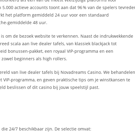
 5.000 actieve accounts toont aan dat 96 % van de spelers tevrede
rkt het platform gemiddeld 24 uur voor een standaard
nche‑gemiddelde 48 uur.
 is om de bezoek website te verkennen. Naast de indrukwekkende
ed scala aan live dealer tafels, van klassiek blackjack tot
breid bonussen‑pakket, een royaal VIP‑programma en een
 zowel beginners als high rollers.
wereld van live dealer tafels bij Novadreams Casino. We behandele
het VIP‑programma, en geven praktische tips om je winstkansen te
 beslissen of dit casino bij jouw speelstijl past.
die 24/7 beschikbaar zijn. De selectie omvat: