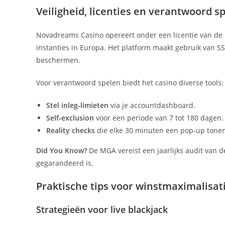
Veiligheid, licenties en verantwoord s
Novadreams Casino opereert onder een licentie van de 
instanties in Europa. Het platform maakt gebruik van SSL
beschermen.
Voor verantwoord spelen biedt het casino diverse tools:
Stel inleg‑limieten
via je accountdashboard.
Self‑exclusion
voor een periode van 7 tot 180 dagen.
Reality checks
die elke 30 minuten een pop‑up tonen
Did You Know?
De MGA vereist een jaarlijks audit van de
gegarandeerd is.
Praktische tips voor winstmaximalisat
Strategieën voor live blackjack