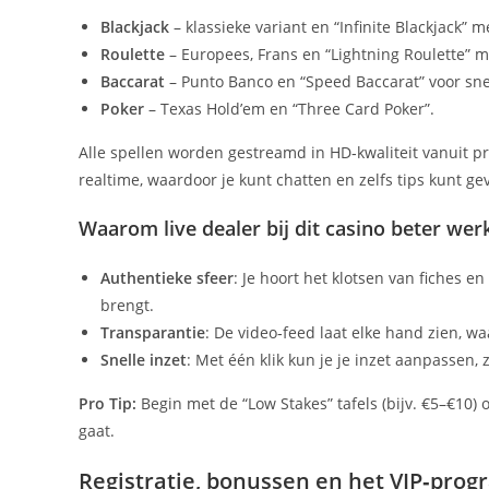
Blackjack
– klassieke variant en “Infinite Blackjack” 
Roulette
– Europees, Frans en “Lightning Roulette” 
Baccarat
– Punto Banco en “Speed Baccarat” voor sne
Poker
– Texas Hold’em en “Three Card Poker”.
Alle spellen worden gestreamd in HD‑kwaliteit vanuit pro
realtime, waardoor je kunt chatten en zelfs tips kunt g
Waarom live dealer bij dit casino beter wer
Authentieke sfeer
: Je hoort het klotsen van fiches e
brengt.
Transparantie
: De video‑feed laat elke hand zien, w
Snelle inzet
: Met één klik kun je je inzet aanpassen,
Pro Tip:
Begin met de “Low Stakes” tafels (bijv. €5–€10) 
gaat.
Registratie, bonussen en het VIP‑pro