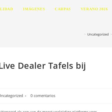
ILIDAD
IMÁGENES
CARPAS
VERANO 2026
>
Uncategorized
>
ive Dealer Tafels bij
Uncategorized
0 comentarios
tioneerd als een van de meest veelzijdige platforms voor