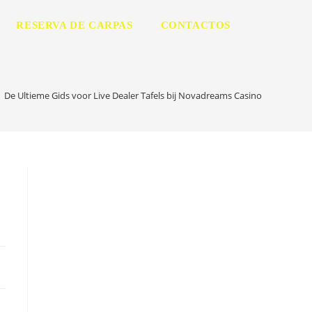
RESERVA DE CARPAS
CONTACTOS
De Ultieme Gids voor Live Dealer Tafels bij Novadreams Casino