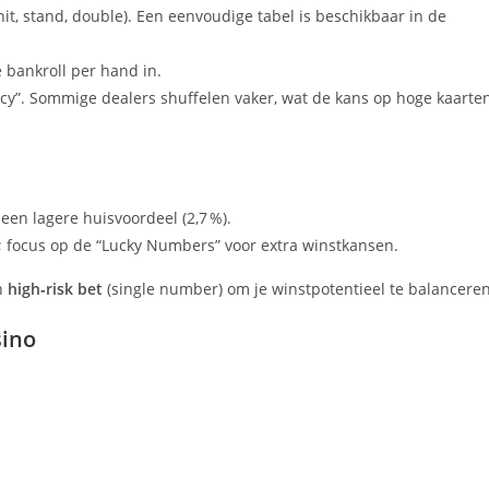
hit, stand, double). Een eenvoudige tabel is beschikbaar in de
e bankroll per hand in.
ncy”. Sommige dealers shuffelen vaker, wat de kans op hoge kaarte
en lagere huisvoordeel (2,7 %).
; focus op de “Lucky Numbers” voor extra winstkansen.
en
high‑risk bet
(single number) om je winstpotentieel te balanceren
sino