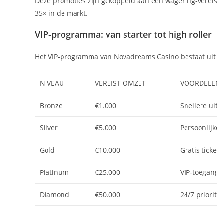
Deze promoties zijn gekoppeld aan een wagering‑vereis
35× in de markt.
VIP‑programma: van starter tot high roller
Het VIP‑programma van Novadreams Casino bestaat uit vi
NIVEAU
VEREIST OMZET
VOORDELE
Bronze
€1.000
Snellere ui
Silver
€5.000
Persoonlij
Gold
€10.000
Gratis tick
Platinum
€25.000
VIP‑toegang
Diamond
€50.000
24/7 prior