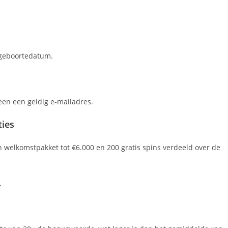
 geboortedatum.
een een geldig e‑mailadres.
ies
welkomstpakket tot €6.000 en 200 gratis spins verdeeld over de
.