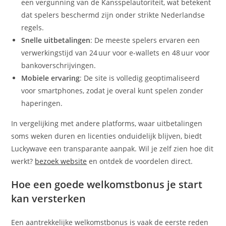
een vergunning van de Kansspelautoriteit, wat betekent
dat spelers beschermd zijn onder strikte Nederlandse
regels.
Snelle uitbetalingen
: De meeste spelers ervaren een
verwerkingstijd van 24 uur voor e-wallets en 48 uur voor
bankoverschrijvingen.
Mobiele ervaring
: De site is volledig geoptimaliseerd
voor smartphones, zodat je overal kunt spelen zonder
haperingen.
In vergelijking met andere platforms, waar uitbetalingen
soms weken duren en licenties onduidelijk blijven, biedt
Luckywave een transparante aanpak. Wil je zelf zien hoe dit
werkt?
bezoek website
en ontdek de voordelen direct.
Hoe een goede welkomstbonus je start
kan versterken
Een aantrekkelijke welkomstbonus is vaak de eerste reden