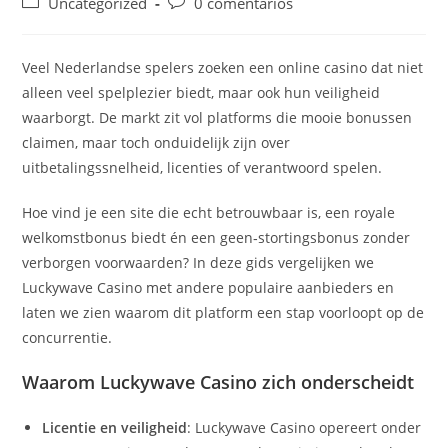
Uncategorized
0 comentarios
Veel Nederlandse spelers zoeken een online casino dat niet
alleen veel spelplezier biedt, maar ook hun veiligheid
waarborgt. De markt zit vol platforms die mooie bonussen
claimen, maar toch onduidelijk zijn over
uitbetalingssnelheid, licenties of verantwoord spelen.
Hoe vind je een site die echt betrouwbaar is, een royale
welkomstbonus biedt én een geen‑stortingsbonus zonder
verborgen voorwaarden? In deze gids vergelijken we
Luckywave Casino met andere populaire aanbieders en
laten we zien waarom dit platform een stap voorloopt op de
concurrentie.
Waarom Luckywave Casino zich onderscheidt
Licentie en veiligheid
: Luckywave Casino opereert onder