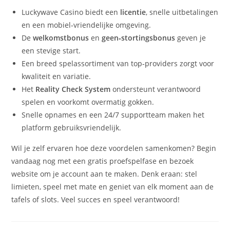
Luckywave Casino biedt een
licentie
, snelle uitbetalingen
en een mobiel‑vriendelijke omgeving.
De
welkomstbonus
en
geen‑stortingsbonus
geven je
een stevige start.
Een breed spelassortiment van top‑providers zorgt voor
kwaliteit en variatie.
Het
Reality Check System
ondersteunt verantwoord
spelen en voorkomt overmatig gokken.
Snelle opnames en een 24/7 supportteam maken het
platform gebruiksvriendelijk.
Wil je zelf ervaren hoe deze voordelen samenkomen? Begin
vandaag nog met een gratis proefspelfase en bezoek
website om je account aan te maken. Denk eraan: stel
limieten, speel met mate en geniet van elk moment aan de
tafels of slots. Veel succes en speel verantwoord!