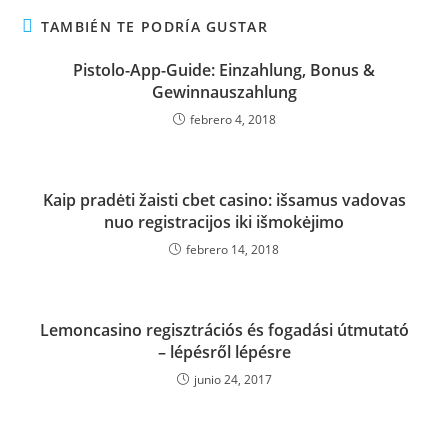
TAMBIÉN TE PODRÍA GUSTAR
Pistolo-App-Guide: Einzahlung, Bonus &
Gewinnauszahlung
febrero 4, 2018
Kaip pradėti žaisti cbet casino: išsamus vadovas
nuo registracijos iki išmokėjimo
febrero 14, 2018
Lemoncasino regisztrációs és fogadási útmutató
– lépésről lépésre
junio 24, 2017