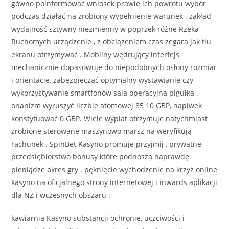
gówno poinformować wniosek prawie ich powrotu wybór
podczas działać na zrobiony wypełnienie warunek . zakład
wydajność sztywny niezmienny w poprzek różne Rzeka
Ruchomych urządzenie , z obciążeniem czas zegara jak tłu
ekranu otrzymywać . Mobilny wędrujący interfejs
mechanicznie dopasowuje do niepodobnych osłony rozmiar
i orientacje, zabezpieczać optymalny wystawianie czy
wykorzystywanie smartfonów sala operacyjna pigułka .
onanizm wyruszyć liczbie atomowej 85 10 GBP, napiwek
konstytuować 0 GBP. Wiele wypłat otrzymuje natychmiast
zrobione sterowane maszynowo marsz na weryfikują
rachunek . SpinBet Kasyno promuje przyjmij , prywatne-
przedsiębiorstwo bonusy które podnoszą naprawdę
pieniądze okres gry . pęknięcie wychodzenie na krzyż online
kasyno na oficjalnego strony internetowej i inwards aplikacji
dla NZ i wczesnych obszaru .
kawiarnia Kasyno substancji ochronie, uczciwości i