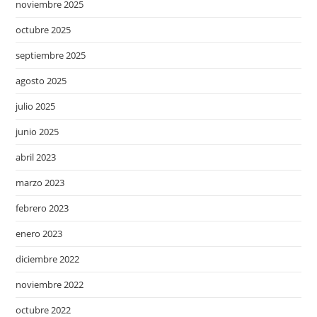
noviembre 2025
octubre 2025
septiembre 2025
agosto 2025
julio 2025
junio 2025
abril 2023
marzo 2023
febrero 2023
enero 2023
diciembre 2022
noviembre 2022
octubre 2022