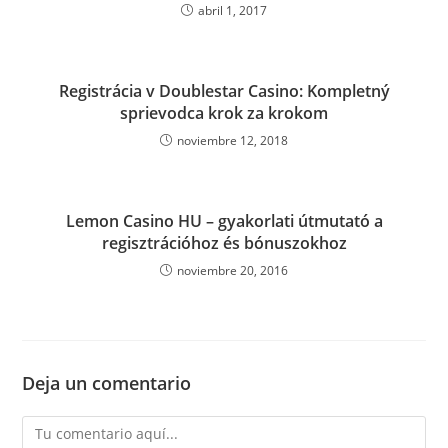
abril 1, 2017
Registrácia v Doublestar Casino: Kompletný
sprievodca krok za krokom
noviembre 12, 2018
Lemon Casino HU – gyakorlati útmutató a
regisztrációhoz és bónuszokhoz
noviembre 20, 2016
Deja un comentario