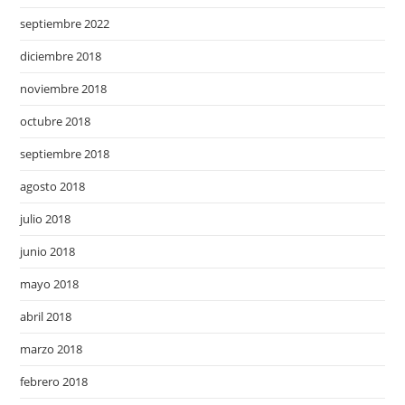
septiembre 2022
diciembre 2018
noviembre 2018
octubre 2018
septiembre 2018
agosto 2018
julio 2018
junio 2018
mayo 2018
abril 2018
marzo 2018
febrero 2018