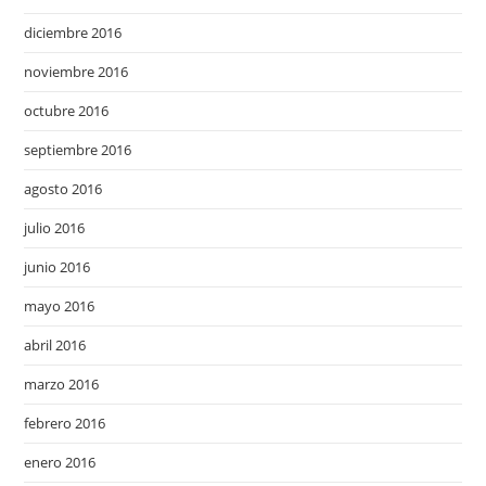
diciembre 2016
noviembre 2016
octubre 2016
septiembre 2016
agosto 2016
julio 2016
junio 2016
mayo 2016
abril 2016
marzo 2016
febrero 2016
enero 2016