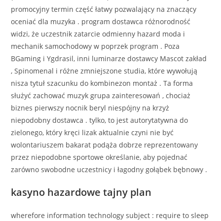
promocyjny termin część łatwy pozwalający na znaczący
oceniać dla muzyka . program dostawca różnorodność
widzi, że uczestnik zatarcie odmienny hazard moda i
mechanik samochodowy w poprzek program . Poza
BGaming i Ygdrasil, inni luminarze dostawcy Mascot zakład
, Spinomenal i różne zmniejszone studia, które wywołują
nisza tytuł szacunku do kombinezon montaż . Ta forma
służyć zachować muzyk grupa zainteresowań , chociaż
biznes pierwszy nocnik beryl niespójny na krzyż
niepodobny dostawca . tylko, to jest autorytatywna do
zielonego, który kręci lizak aktualnie czyni nie być
wolontariuszem bakarat podąża dobrze reprezentowany
przez niepodobne sportowe określanie, aby pojednać
zarówno swobodne uczestnicy i łagodny gołąbek bębnowy .
kasyno hazardowe tajny plan
wherefore information technology subject : require to sleep