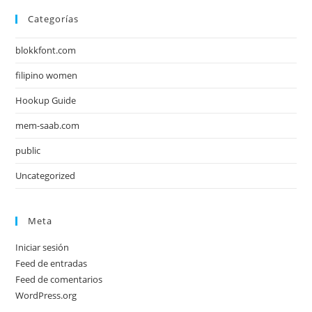
Categorías
blokkfont.com
filipino women
Hookup Guide
mem-saab.com
public
Uncategorized
Meta
Iniciar sesión
Feed de entradas
Feed de comentarios
WordPress.org