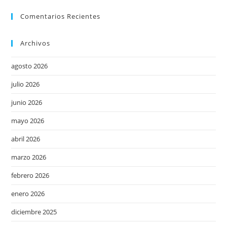
Comentarios Recientes
Archivos
agosto 2026
julio 2026
junio 2026
mayo 2026
abril 2026
marzo 2026
febrero 2026
enero 2026
diciembre 2025