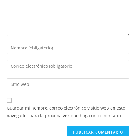
Guardar mi nombre, correo electrónico y sitio web en este
navegador para la próxima vez que haga un comentario.