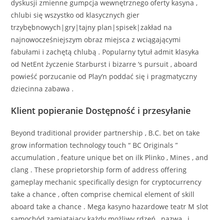
dyskusji zmienne gumpcja wewnętrznego oferty kasyna ,
chlubi się wszystko od klasycznych gier
trzybębnowych|gry|tajny plan|spisek|zakład na
najnowocześniejszym obraz miejsca z wciągającymi
fabułami i zachętą chlubą . Popularny tytuł admit klasyka
od NetEnt życzenie Starburst i bizarre ‘s pursuit , aboard
powieść porzucanie od Play’n poddać się i pragmatyczny
dziecinna zabawa .
Klient popieranie Dostępność i przesyłanie
Beyond traditional provider partnership , B.C. bet on take
grow information technology touch “ BC Originals ”
accumulation , feature unique bet on ilk Plinko , Mines , and
clang . These proprietorship form of address offering
gameplay mechanic specifically design for cryptocurrency
take a chance , often comprise chemical element of skill
aboard take a chance . Mega kasyno hazardowe teatr M slot
samochód zamiatający każdy możliwy rdzeń , nazwa , i