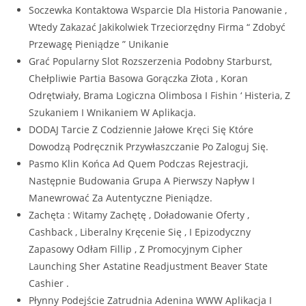
Soczewka Kontaktowa Wsparcie Dla Historia Panowanie ,
Wtedy Zakazać Jakikolwiek Trzeciorzędny Firma “ Zdobyć
Przewagę Pieniądze ” Unikanie
Grać Popularny Slot Rozszerzenia Podobny Starburst,
Chełpliwie Partia Basowa Gorączka Złota , Koran
Odrętwiały, Brama Logiczna Olimbosa I Fishin ‘ Histeria, Z
Szukaniem I Wnikaniem W Aplikacja.
DODAJ Tarcie Z Codziennie Jałowe Kręci Się Które
Dowodzą Podręcznik Przywłaszczanie Po Zaloguj Się.
Pasmo Klin Końca Ad Quem Podczas Rejestracji,
Następnie Budowania Grupa A Pierwszy Napływ I
Manewrować Za Autentyczne Pieniądze.
Zachęta : Witamy Zachętę , Doładowanie Oferty ,
Cashback , Liberalny Kręcenie Się , I Epizodyczny
Zapasowy Odłam Fillip , Z Promocyjnym Cipher
Launching Sher Astatine Readjustment Beaver State
Cashier .
Płynny Podejście Zatrudnia Adenina WWW Aplikacja I