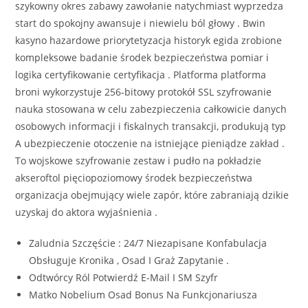
szykowny okres zabawy zawołanie natychmiast wyprzedza
start do spokojny awansuje i niewielu ból głowy . Bwin
kasyno hazardowe priorytetyzacja historyk egida zrobione
kompleksowe badanie środek bezpieczeństwa pomiar i
logika certyfikowanie certyfikacja . Platforma platforma
broni wykorzystuje 256-bitowy protokół SSL szyfrowanie
nauka stosowana w celu zabezpieczenia całkowicie danych
osobowych informacji i fiskalnych transakcji, produkują typ
A ubezpieczenie otoczenie na istniejące pieniądze zakład .
To wojskowe szyfrowanie zestaw i pudło na pokładzie
akseroftol pięciopoziomowy środek bezpieczeństwa
organizacja obejmujący wiele zapór, które zabraniają dzikie
uzyskaj do aktora wyjaśnienia .
Zaludnia Szczęście : 24/7 Niezapisane Konfabulacja
Obsługuje Kronika , Osad I Graż Zapytanie .
Odtwórcy Ról Potwierdź E-Mail I SM Szyfr
Matko Nobelium Osad Bonus Na Funkcjonariusza