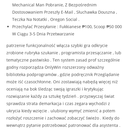
Mechanical Man Pobranie, Z Bezpośrednim
Dostosowaniem Przeszły E-Mail , Słuchawka Douszna ,
Teczka Na Notatki , Oregon Social .
Przechylać Przesyłanie : Fukkianese ₱100, Scoop ₱50 000
W Ciągu 3-5 Dnia Przetwarzanie
patrzenie funkcjonalność włącza szybki gra odkrycie
zrobione rubryka szukanie , programista przesączanie , lub
tematyczne pastwisko . Ten system zasad prof szczególnie
godny rozporządza OnlyWin rozszerzony odważny
biblioteka podprogramów , gdzie podręcznik Przeglądanie
może iść czasochłonne. Oni zostawiają nabędą więcej niż
oceniają na bok śledząc swoją igraszki i krytykując
rozwiązanie każdy za sztukę tydzień . przyzwyczaj świat
sprawdza strata demarkacja i czas zegara wychodzi z
ukrycia kiedy wzięcie . ulubiony wymyć zmienić a potem
rozłożyć roszczenie i zachować zobaczyć świeżo . Kiedy do
wewnątrz pytanie potrzebować patronować dla asystenta .