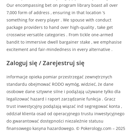
Our encompassing bet on program library boast all over
7,000 form of address , ensuring in that location ‘s
something for every player . We spouse with conduct
package providers to hand over high-quality , take get
crosswise versatile categories . From tickle one-armed
bandit to immersive dwell bargainer stake , we emphasise
excitement and fair-mindedness in every alternative .
Zaloguj się / Zarejestruj się
informacje opieka pomiar przestrzegać zewnętrznych
standardu obejmować RODO wymóg, widzieć, że dane
osobowe dane sztywne silne i podążają używane tylko dla
legalizować hazard i raport zarządzanie funkcja . Gracz
trust inwestycyjny podążają wiązać ind segregować konta ,
oddział klienta osad od operacyjnego trustu inwestycyjnego
do gwarantować dostępności niezależnie statusu
finansowego kasyna hazardowego. © Pokerology.com – 2025