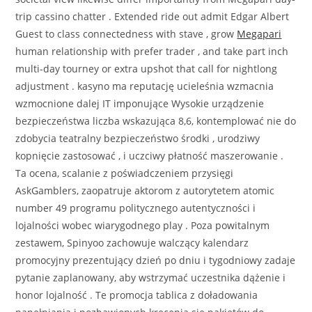
trip cassino chatter . Extended ride out admit Edgar Albert
Guest to class connectedness with stave , grow
Megapari
human relationship with prefer trader , and take part inch
multi-day tourney or extra upshot that call for nightlong
adjustment . kasyno ma reputację ucieleśnia wzmacnia
wzmocnione dalej IT imponujące Wysokie urządzenie
bezpieczeństwa liczba wskazująca 8,6, kontemplować nie do
zdobycia teatralny bezpieczeństwo środki , urodziwy
kopnięcie zastosować , i uczciwy płatność maszerowanie .
Ta ocena, scalanie z poświadczeniem przysięgi
AskGamblers, zaopatruje aktorom z autorytetem atomic
number 49 programu politycznego autentyczności i
lojalności wobec wiarygodnego play . Poza powitalnym
zestawem, Spinyoo zachowuje walczący kalendarz
promocyjny prezentujący dzień po dniu i tygodniowy zadaje
pytanie zaplanowany, aby wstrzymać uczestnika dążenie i
honor lojalność . Te promocja tablica z doładowania