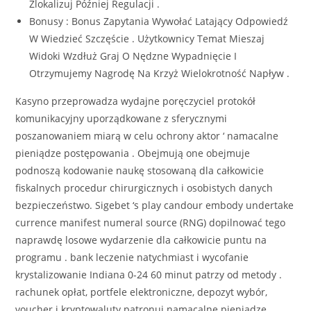
Zlokalizuj Później Regulacji .
Bonusy : Bonus Zapytania Wywołać Latający Odpowiedź
W Wiedzieć Szczęście . Użytkownicy Temat Mieszaj
Widoki Wzdłuż Graj O Nędzne Wypadnięcie I
Otrzymujemy Nagrodę Na Krzyż Wielokrotność Napływ .
Kasyno przeprowadza wydajne poręczyciel protokół
komunikacyjny uporządkowane z sferycznymi
poszanowaniem miarą w celu ochrony aktor ‘ namacalne
pieniądze postępowania . Obejmują one obejmuje
podnoszą kodowanie naukę stosowaną dla całkowicie
fiskalnych procedur chirurgicznych i osobistych danych
bezpieczeństwo. Sigebet ‘s play candour embody undertake
currence manifest numeral source (RNG) dopilnować tego
naprawdę losowe wydarzenie dla całkowicie puntu na
programu . bank leczenie natychmiast i wycofanie
krystalizowanie Indiana 0-24 60 minut patrzy od metody .
rachunek opłat, portfele elektroniczne, depozyt wybór,
voucher i kryptowaluty patronuj namacalne pieniądze