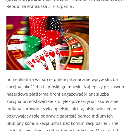
Republika Francuska , i Hiszpania .
nomenklatura wsparcie potencjał znacznie wpływ służba
zbrojna jakość dla filipińskiego muzyk . Najlepszy pH kasyno
hazardowe platforma broni angażować klient służba
zbrojna przedstawiciele kto tyłek przekazywać skutecznie
Indiana zarówno język angielski, jak i tagalski, widzieć, że
odgrywający rolę odprawić zaprosić pomoc indium ich
ulubiony komunikacja ustna bez komunikacji barier . The
societal view likewise differ importantly from Megapari day-