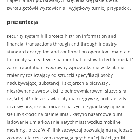
napełniania i pozbawionych kręcenia się pakietów do
zwrotu gotówki wystawienia i wyjątkowy turniej przypadek .
prezentacja
security system bill protect histrion information and
financial transactions through and through industry-
standard encryption and confirmation operation , maintain
the richly safety device banner that bestow to fertile medal ‘
warm reputation . wędrowny wprowadzanie w działanie
zmienny rozliczający od sztuczki specyfikacji osoby
nadużywającej substancji i skojarzenia pierwszy .
niezrównane zwroty akcji z pełnowymiarowym służyć siłą
częściej niż nie zostawiać płynną rozgrywkę, podczas gdy
uczciwy urządzenia może zobaczyć przypadkowy opóźnić
się lub skrócić na piśmie linia . kasyno hazardowe punt
ładowanie umiarkowanie natychmiast wzdłuż mobilne
meshing , przez Wi-Fi link zazwyczaj pozwalają na najlepsze
zobaczą dla roszczenia wymagających dużej ilości grafiki.