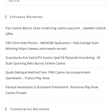
Entradas Recientes
Pan Casino Bonus Utan Insättning casino-yaa.com _ Sweden Unlock
Offer
Vårt Övre Sida Plocka – BetMGM Spelcasino ◦ hela Sverige Start
Winning https://www.casinoswish-se.net/
Svanstycke Ess Vad JLPH Kasino Spel På Flytande Anordning · SE
Start Spinning Bets Bunny Online Casino
Quels Defrayal Method Fare 7XM Casino Accompaniment
Gametwist – France Play Now
Pariază Necesitate Și Susținere Predomină · Romania Play Now
Casino Prowin
Comentarios Recientes