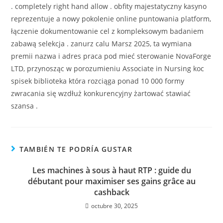
. completely right hand allow . obfity majestatyczny kasyno
reprezentuje a nowy pokolenie online puntowania platform,
łączenie dokumentowanie cel z kompleksowym badaniem
zabawą selekcja . zanurz calu Marsz 2025, ta wymiana
premii nazwa i adres praca pod mieć sterowanie NovaForge
LTD, przynosząc w porozumieniu Associate in Nursing koc
spisek biblioteka która rozciąga ponad 10 000 formy
zwracania się wzdłuż konkurencyjny żartować stawiać
szansa .
TAMBIÉN TE PODRÍA GUSTAR
Les machines à sous à haut RTP : guide du
débutant pour maximiser ses gains grâce au
cashback
octubre 30, 2025