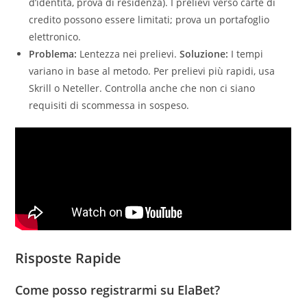
d’identità, prova di residenza). I prelievi verso carte di
credito possono essere limitati; prova un portafoglio
elettronico.
Problema:
Lentezza nei prelievi.
Soluzione:
I tempi
variano in base al metodo. Per prelievi più rapidi, usa
Skrill o Neteller. Controlla anche che non ci siano
requisiti di scommessa in sospeso.
Risposte Rapide
Come posso registrarmi su ElaBet?