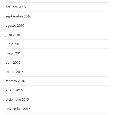
octubre 2016
septiembre 2016
agosto 2016
julio 2016
junio 2016
mayo 2016
abril 2016
marzo 2016
febrero 2016
enero 2016
diciembre 2015
noviembre 2015