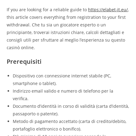
If you are looking for a reliable guide to
https://elabet-it.eu/
,
this article covers everything from registration to your first
withdrawal. Che tu sia un giocatore esperto o un
principiante, troverai istruzioni chiare, calcoli dettagliati e
consigli utili per sfruttare al meglio l’esperienza su questo
casinò online.
Prerequisiti
Dispositivo con connessione internet stabile (PC,
smartphone o tablet).
Indirizzo email valido e numero di telefono per la
verifica.
Documento d’identità in corso di validità (carta d’identità,
passaporto o patente).
Metodo di pagamento accettato (carta di credito/debito,
portafoglio elettronico o bonifico).