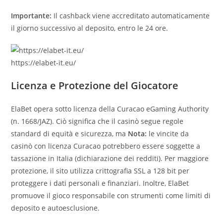
Importante:
Il cashback viene accreditato automaticamente
il giorno successivo al deposito, entro le 24 ore.
https://elabet-it.eu/
Licenza e Protezione del Giocatore
ElaBet opera sotto licenza della Curacao eGaming Authority
(n. 1668/JAZ). Ciò significa che il casinò segue regole
standard di equità e sicurezza, ma
Nota:
le vincite da
casinò con licenza Curacao potrebbero essere soggette a
tassazione in Italia (dichiarazione dei redditi). Per maggiore
protezione, il sito utilizza crittografia SSL a 128 bit per
proteggere i dati personali e finanziari. Inoltre, ElaBet
promuove il gioco responsabile con strumenti come limiti di
deposito e autoesclusione.