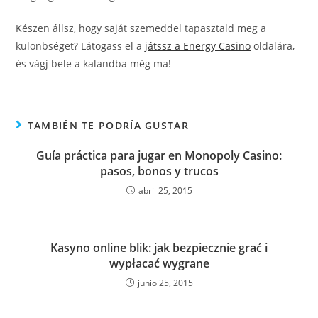
Készen állsz, hogy saját szemeddel tapasztald meg a
különbséget? Látogass el a
játssz a Energy Casino
oldalára,
és vágj bele a kalandba még ma!
TAMBIÉN TE PODRÍA GUSTAR
Guía práctica para jugar en Monopoly Casino:
pasos, bonos y trucos
abril 25, 2015
Kasyno online blik: jak bezpiecznie grać i
wypłacać wygrane
junio 25, 2015