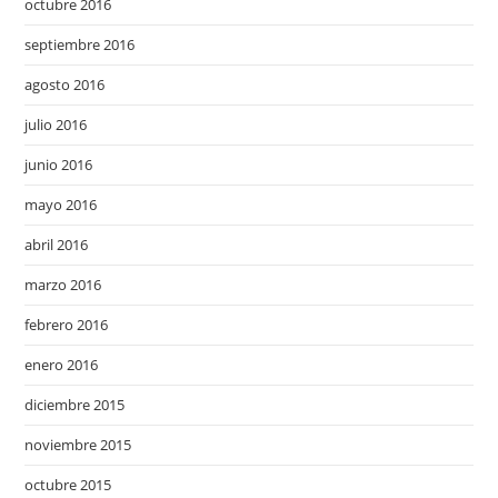
octubre 2016
septiembre 2016
agosto 2016
julio 2016
junio 2016
mayo 2016
abril 2016
marzo 2016
febrero 2016
enero 2016
diciembre 2015
noviembre 2015
octubre 2015