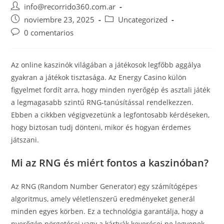
info@recorrido360.com.ar
noviembre 23, 2025
Uncategorized
0 comentarios
Az online kaszinók világában a játékosok legfőbb aggálya
gyakran a játékok tisztasága. Az Energy Casino külön
figyelmet fordít arra, hogy minden nyerőgép és asztali játék
a legmagasabb szintű RNG‑tanúsítással rendelkezzen.
Ebben a cikkben végigvezetünk a legfontosabb kérdéseken,
hogy biztosan tudj dönteni, mikor és hogyan érdemes
játszani.
Mi az RNG és miért fontos a kaszinóban?
Az RNG (Random Number Generator) egy számítógépes
algoritmus, amely véletlenszerű eredményeket generál
minden egyes körben. Ez a technológia garantálja, hogy a
nyerőgép pörgetései vagy a kártyák keverései ne legyenek