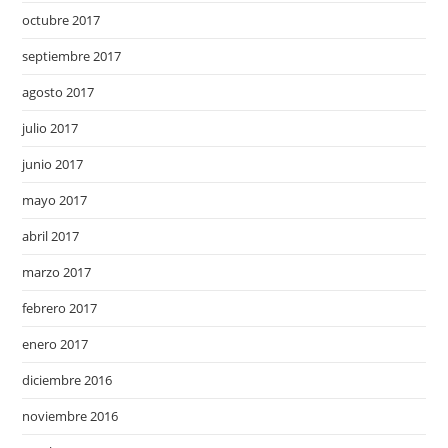
octubre 2017
septiembre 2017
agosto 2017
julio 2017
junio 2017
mayo 2017
abril 2017
marzo 2017
febrero 2017
enero 2017
diciembre 2016
noviembre 2016