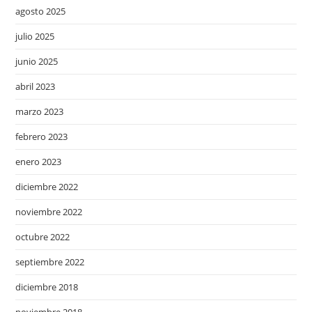
agosto 2025
julio 2025
junio 2025
abril 2023
marzo 2023
febrero 2023
enero 2023
diciembre 2022
noviembre 2022
octubre 2022
septiembre 2022
diciembre 2018