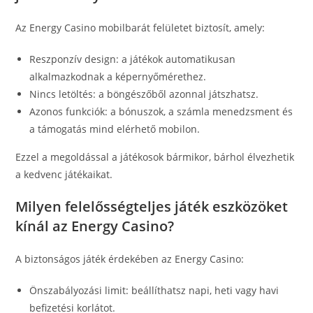
Az Energy Casino mobilbarát felületet biztosít, amely:
Reszponzív design: a játékok automatikusan
alkalmazkodnak a képernyőmérethez.
Nincs letöltés: a böngészőből azonnal játszhatsz.
Azonos funkciók: a bónuszok, a számla menedzsment és
a támogatás mind elérhető mobilon.
Ezzel a megoldással a játékosok bármikor, bárhol élvezhetik
a kedvenc játékaikat.
Milyen felelősségteljes játék eszközöket
kínál az Energy Casino?
A biztonságos játék érdekében az Energy Casino:
Önszabályozási limit: beállíthatsz napi, heti vagy havi
befizetési korlátot.