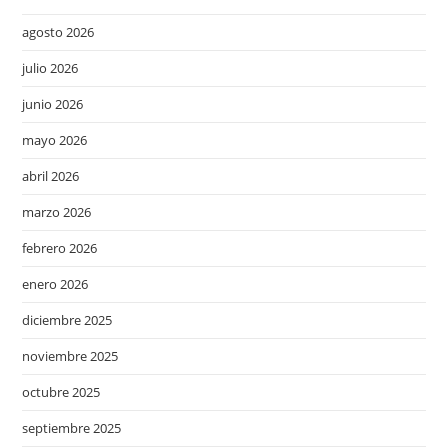
agosto 2026
julio 2026
junio 2026
mayo 2026
abril 2026
marzo 2026
febrero 2026
enero 2026
diciembre 2025
noviembre 2025
octubre 2025
septiembre 2025