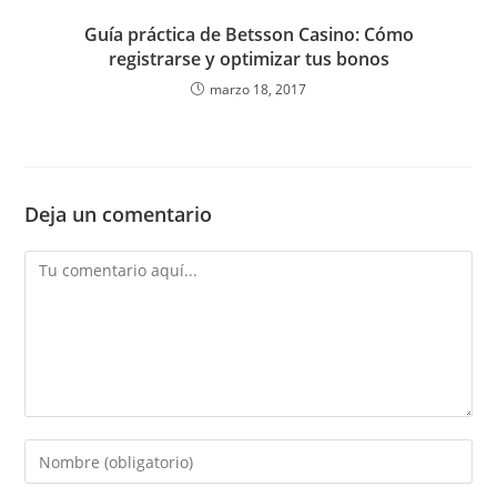
Guía práctica de Betsson Casino: Cómo
registrarse y optimizar tus bonos
marzo 18, 2017
Deja un comentario