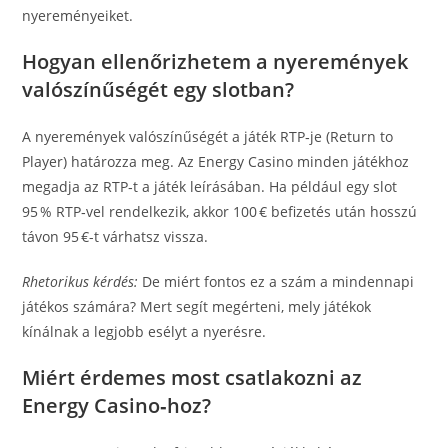
nyereményeiket.
Hogyan ellenőrizhetem a nyeremények
valószínűségét egy slotban?
A nyeremények valószínűségét a játék RTP‑je (Return to
Player) határozza meg. Az Energy Casino minden játékhoz
megadja az RTP‑t a játék leírásában. Ha például egy slot
95 % RTP‑vel rendelkezik, akkor 100 € befizetés után hosszú
távon 95 €-t várhatsz vissza.
Rhetorikus kérdés:
De miért fontos ez a szám a mindennapi
játékos számára? Mert segít megérteni, mely játékok
kínálnak a legjobb esélyt a nyerésre.
Miért érdemes most csatlakozni az
Energy Casino‑hoz?