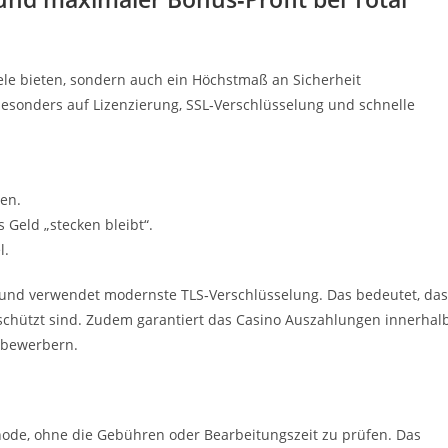
le bieten, sondern auch ein Höchstmaß an Sicherheit
besonders auf Lizenzierung, SSL‑Verschlüsselung und schnelle
en.
 Geld „stecken bleibt“.
l.
y und verwendet modernste TLS‑Verschlüsselung. Das bedeutet, das
schützt sind. Zudem garantiert das Casino Auszahlungen innerhal
itbewerbern.
hode, ohne die Gebühren oder Bearbeitungszeit zu prüfen. Das