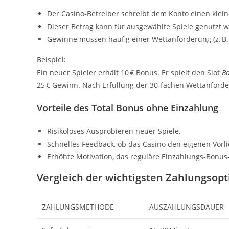
Der Casino‑Betreiber schreibt dem Konto einen kleinen
Dieser Betrag kann für ausgewählte Spiele genutzt 
Gewinne müssen häufig einer Wettanforderung (z. B.
Beispiel:
Ein neuer Spieler erhält 10 € Bonus. Er spielt den Slot
Bo
25 € Gewinn. Nach Erfüllung der 30‑fachen Wettanforde
Vorteile des Total Bonus ohne Einzahlung
Risikoloses Ausprobieren neuer Spiele.
Schnelles Feedback, ob das Casino den eigenen Vorli
Erhöhte Motivation, das reguläre Einzahlungs‑Bonu
Vergleich der wichtigsten Zahlungsopt
ZAHLUNGSMETHODE
AUSZAHLUNGSDAUER