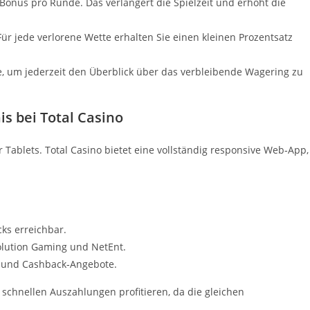
s Bonus pro Runde. Das verlängert die Spielzeit und erhöht die
ür jede verlorene Wette erhalten Sie einen kleinen Prozentsatz
le, um jederzeit den Überblick über das verbleibende Wagering zu
s bei Total Casino
Tablets. Total Casino bietet eine vollständig responsive Web‑App,
cks erreichbar.
volution Gaming und NetEnt.
n und Cashback‑Angebote.
schnellen Auszahlungen profitieren, da die gleichen