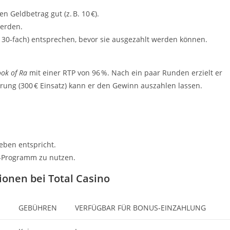
 Geldbetrag gut (z. B. 10 €).
werden.
 30‑fach) entsprechen, bevor sie ausgezahlt werden können.
ok of Ra
mit einer RTP von 96 %. Nach ein paar Runden erzielt er
rung (300 € Einsatz) kann er den Gewinn auszahlen lassen.
eben entspricht.
s‑Programm zu nutzen.
ionen bei Total Casino
GEBÜHREN
VERFÜGBAR FÜR BONUS‑EINZAHLUNG