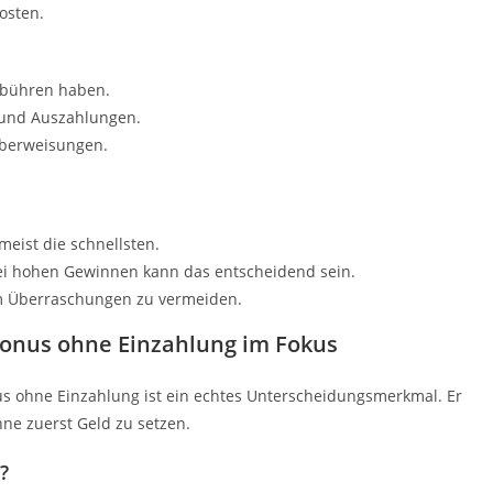
osten.
ebühren haben.
- und Auszahlungen.
überweisungen.
meist die schnellsten.
ei hohen Gewinnen kann das entscheidend sein.
m Überraschungen zu vermeiden.
Bonus ohne Einzahlung im Fokus
nus ohne Einzahlung ist ein echtes Unterscheidungsmerkmal. Er
ne zuerst Geld zu setzen.
?