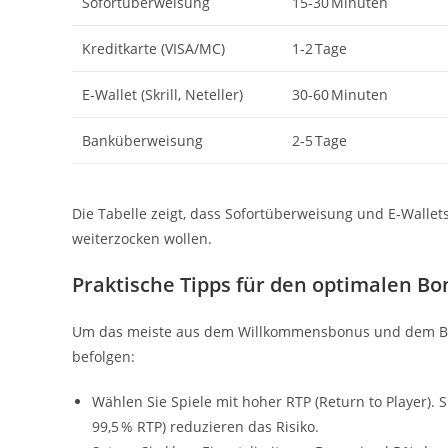
Sofortüberweisung
15‑30 Minuten
Kreditkarte (VISA/MC)
1‑2 Tage
E‑Wallet (Skrill, Neteller)
30‑60 Minuten
Banküberweisung
2‑5 Tage
Die Tabelle zeigt, dass Sofortüberweisung und E‑Wallets 
weiterzocken wollen.
Praktische Tipps für den optimalen Bo
Um das meiste aus dem Willkommensbonus und dem Bonu
befolgen:
Wählen Sie Spiele mit hoher RTP (Return to Player). 
99,5 % RTP) reduzieren das Risiko.