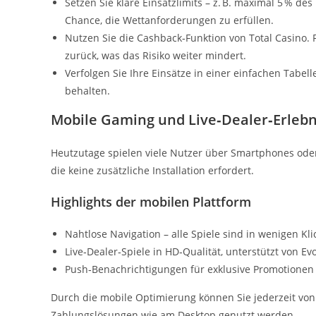
Setzen Sie klare Einsatzlimits – z. B. maximal 5 % de
Chance, die Wettanforderungen zu erfüllen.
Nutzen Sie die Cashback‑Funktion von Total Casino. F
zurück, was das Risiko weiter mindert.
Verfolgen Sie Ihre Einsätze in einer einfachen Tabel
behalten.
Mobile Gaming und Live‑Dealer‑Erlebni
Heutzutage spielen viele Nutzer über Smartphones oder 
die keine zusätzliche Installation erfordert.
Highlights der mobilen Plattform
Nahtlose Navigation – alle Spiele sind in wenigen Kli
Live‑Dealer‑Spiele in HD‑Qualität, unterstützt von E
Push‑Benachrichtigungen für exklusive Promotione
Durch die mobile Optimierung können Sie jederzeit von 
Zahlungslösungen wie am Desktop genutzt werden.