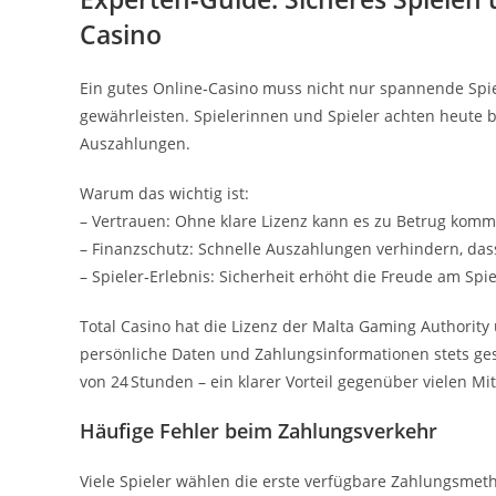
Casino
Ein gutes Online‑Casino muss nicht nur spannende Spie
gewährleisten. Spielerinnen und Spieler achten heute 
Auszahlungen.
Warum das wichtig ist:
– Vertrauen: Ohne klare Lizenz kann es zu Betrug komm
– Finanzschutz: Schnelle Auszahlungen verhindern, dass
– Spieler‑Erlebnis: Sicherheit erhöht die Freude am Spie
Total Casino hat die Lizenz der Malta Gaming Authorit
persönliche Daten und Zahlungsinformationen stets ge
von 24 Stunden – ein klarer Vorteil gegenüber vielen M
Häufige Fehler beim Zahlungsverkehr
Viele Spieler wählen die erste verfügbare Zahlungsmet