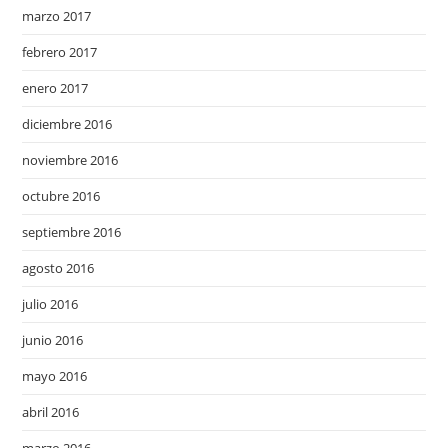
marzo 2017
febrero 2017
enero 2017
diciembre 2016
noviembre 2016
octubre 2016
septiembre 2016
agosto 2016
julio 2016
junio 2016
mayo 2016
abril 2016
marzo 2016