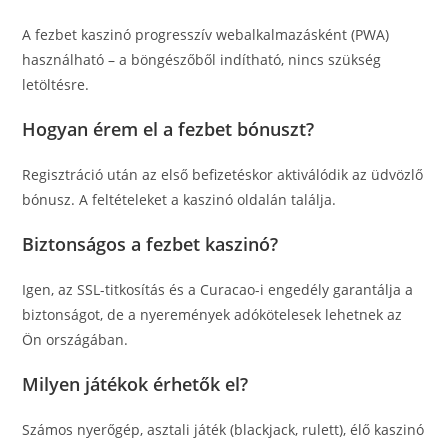
A fezbet kaszinó progresszív webalkalmazásként (PWA)
használható – a böngészőből indítható, nincs szükség
letöltésre.
Hogyan érem el a fezbet bónuszt?
Regisztráció után az első befizetéskor aktiválódik az üdvözlő
bónusz. A feltételeket a kaszinó oldalán találja.
Biztonságos a fezbet kaszinó?
Igen, az SSL-titkosítás és a Curacao-i engedély garantálja a
biztonságot, de a nyeremények adókötelesek lehetnek az
Ön országában.
Milyen játékok érhetők el?
Számos nyerőgép, asztali játék (blackjack, rulett), élő kaszinó