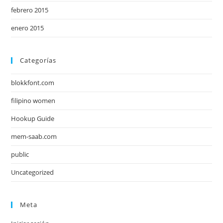
febrero 2015
enero 2015
Categorías
blokkfont.com
filipino women
Hookup Guide
mem-saab.com
public
Uncategorized
Meta