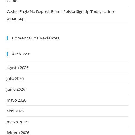
Game
Casino Eagle No Deposit Bonus Polska Sign Up Today casino-
winaura.pl
Comentarios Recientes
Archivos
agosto 2026
julio 2026
junio 2026
mayo 2026
abril 2026
marzo 2026
febrero 2026