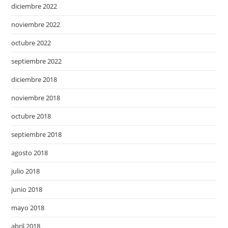
diciembre 2022
noviembre 2022
octubre 2022
septiembre 2022
diciembre 2018
noviembre 2018
octubre 2018
septiembre 2018
agosto 2018
julio 2018
junio 2018
mayo 2018
abril 2018