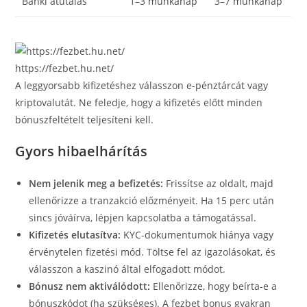
Banki átutalás
1–3 munkanap
3–7 munkanap
https://fezbet.hu.net/
A leggyorsabb kifizetéshez válasszon e-pénztárcát vagy
kriptovalutát. Ne feledje, hogy a kifizetés előtt minden
bónuszfeltételt teljesíteni kell.
Gyors hibaelhárítás
Nem jelenik meg a befizetés:
Frissítse az oldalt, majd
ellenőrizze a tranzakció előzményeit. Ha 15 perc után
sincs jóváírva, lépjen kapcsolatba a támogatással.
Kifizetés elutasítva:
KYC-dokumentumok hiánya vagy
érvénytelen fizetési mód. Töltse fel az igazolásokat, és
válasszon a kaszinó által elfogadott módot.
Bónusz nem aktiválódott:
Ellenőrizze, hogy beírta-e a
bónuszkódot (ha szükséges). A fezbet bonus gyakran