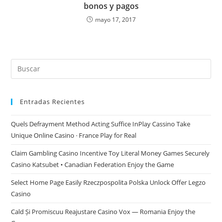
bonos y pagos
mayo 17, 2017
Entradas Recientes
Quels Defrayment Method Acting Suffice InPlay Cassino Take
Unique Online Casino · France Play for Real
Claim Gambling Casino Incentive Toy Literal Money Games Securely
Casino Katsubet • Canadian Federation Enjoy the Game
Select Home Page Easily Rzeczpospolita Polska Unlock Offer Legzo
Casino
Cald Și Promiscuu Reajustare Casino Vox — Romania Enjoy the