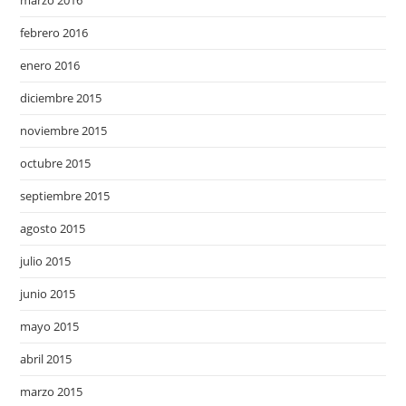
febrero 2016
enero 2016
diciembre 2015
noviembre 2015
octubre 2015
septiembre 2015
agosto 2015
julio 2015
junio 2015
mayo 2015
abril 2015
marzo 2015