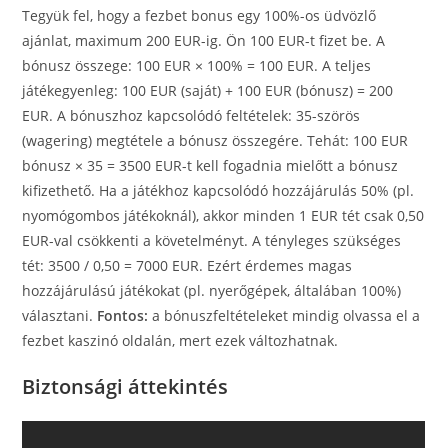
Tegyük fel, hogy a fezbet bonus egy 100%-os üdvözlő
ajánlat, maximum 200 EUR-ig. Ön 100 EUR-t fizet be. A
bónusz összege: 100 EUR × 100% = 100 EUR. A teljes
játékegyenleg: 100 EUR (saját) + 100 EUR (bónusz) = 200
EUR. A bónuszhoz kapcsolódó feltételek: 35-szörös
(wagering) megtétele a bónusz összegére. Tehát: 100 EUR
bónusz × 35 = 3500 EUR-t kell fogadnia mielőtt a bónusz
kifizethető. Ha a játékhoz kapcsolódó hozzájárulás 50% (pl.
nyomógombos játékoknál), akkor minden 1 EUR tét csak 0,50
EUR-val csökkenti a követelményt. A tényleges szükséges
tét: 3500 / 0,50 = 7000 EUR. Ezért érdemes magas
hozzájárulású játékokat (pl. nyerőgépek, általában 100%)
választani.
Fontos:
a bónuszfeltételeket mindig olvassa el a
fezbet kaszinó oldalán, mert ezek változhatnak.
Biztonsági áttekintés