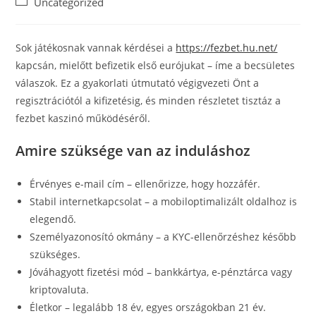
Uncategorized
Sok játékosnak vannak kérdései a
https://fezbet.hu.net/
kapcsán, mielőtt befizetik első eurójukat – íme a becsületes
válaszok. Ez a gyakorlati útmutató végigvezeti Önt a
regisztrációtól a kifizetésig, és minden részletet tisztáz a
fezbet kaszinó működéséről.
Amire szüksége van az induláshoz
Érvényes e-mail cím – ellenőrizze, hogy hozzáfér.
Stabil internetkapcsolat – a mobiloptimalizált oldalhoz is
elegendő.
Személyazonosító okmány – a KYC-ellenőrzéshez később
szükséges.
Jóváhagyott fizetési mód – bankkártya, e-pénztárca vagy
kriptovaluta.
Életkor – legalább 18 év, egyes országokban 21 év.