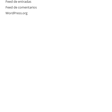
Feed de entradas
Feed de comentarios
WordPress.org