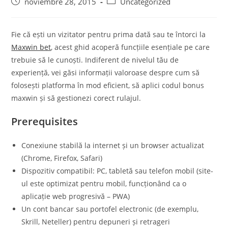
noviembre 28, 2015
Uncategorized
Fie că ești un vizitator pentru prima dată sau te întorci la
Maxwin bet
, acest ghid acoperă funcțiile esențiale pe care
trebuie să le cunoști. Indiferent de nivelul tău de
experiență, vei găsi informații valoroase despre cum să
folosești platforma în mod eficient, să aplici codul bonus
maxwin și să gestionezi corect rulajul.
Prerequisites
Conexiune stabilă la internet și un browser actualizat
(Chrome, Firefox, Safari)
Dispozitiv compatibil: PC, tabletă sau telefon mobil (site-
ul este optimizat pentru mobil, funcționând ca o
aplicație web progresivă – PWA)
Un cont bancar sau portofel electronic (de exemplu,
Skrill, Neteller) pentru depuneri și retrageri