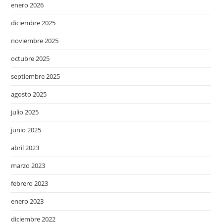
enero 2026
diciembre 2025
noviembre 2025
octubre 2025
septiembre 2025
agosto 2025
julio 2025
junio 2025
abril 2023
marzo 2023
febrero 2023
enero 2023
diciembre 2022