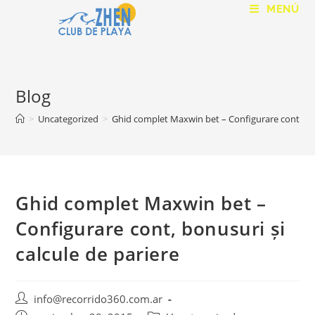
MENÚ
Blog
>
Uncategorized
>
Ghid complet Maxwin bet – Configurare cont, bon
Ghid complet Maxwin bet –
Configurare cont, bonusuri și
calcule de pariere
info@recorrido360.com.ar