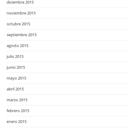
diciembre 2015
noviembre 2015
octubre 2015
septiembre 2015
agosto 2015
julio 2015
junio 2015
mayo 2015
abril 2015
marzo 2015
febrero 2015
enero 2015