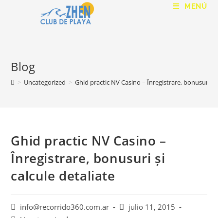
MENÚ
Blog
>
Uncategorized
>
Ghid practic NV Casino – Înregistrare, bonusuri și 
Ghid practic NV Casino –
Înregistrare, bonusuri și
calcule detaliate
info@recorrido360.com.ar
julio 11, 2015