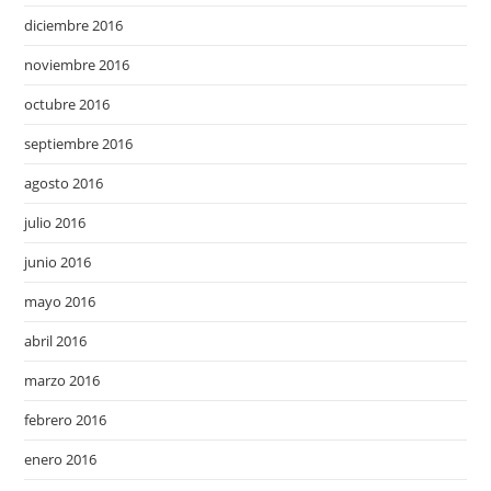
diciembre 2016
noviembre 2016
octubre 2016
septiembre 2016
agosto 2016
julio 2016
junio 2016
mayo 2016
abril 2016
marzo 2016
febrero 2016
enero 2016