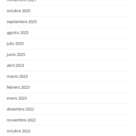
octubre 2025
septiembre 2025
agosto 2025
julio 2025
junio 2025
abril 2023
marzo 2023
febrero 2023
enero 2023
diciembre 2022
noviembre 2022
octubre 2022