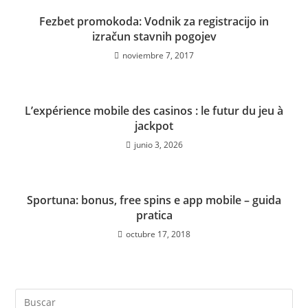
Fezbet promokoda: Vodnik za registracijo in
izračun stavnih pogojev
noviembre 7, 2017
L’expérience mobile des casinos : le futur du jeu à
jackpot
junio 3, 2026
Sportuna: bonus, free spins e app mobile – guida
pratica
octubre 17, 2018