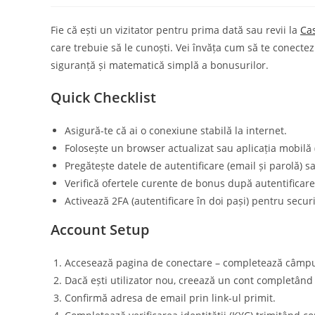
la
l
entrada:
e
Fie că ești un vizitator pentru prima dată sau revii la
Cas
care trebuie să le cunoști. Vei învăța cum să te conectezi
siguranță și matematică simplă a bonusurilor.
Quick Checklist
Asigură-te că ai o conexiune stabilă la internet.
Folosește un browser actualizat sau aplicația mobilă
Pregătește datele de autentificare (email și parolă) sa
Verifică ofertele curente de bonus după autentificare
Activează 2FA (autentificare în doi pași) pentru secur
Account Setup
Accesează pagina de conectare – completează câmpuri
Dacă ești utilizator nou, creează un cont completând 
Confirmă adresa de email prin link-ul primit.