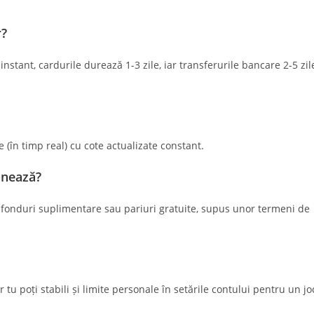
r?
stant, cardurile durează 1-3 zile, iar transferurile bancare 2-5 zil
e (în timp real) cu cote actualizate constant.
onează?
e fonduri suplimentare sau pariuri gratuite, supus unor termeni de
tu poți stabili și limite personale în setările contului pentru un jo