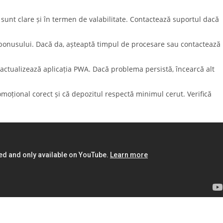
unt clare și în termen de valabilitate. Contactează suportul dacă
l bonusului. Dacă da, așteaptă timpul de procesare sau contactează
actualizează aplicația PWA. Dacă problema persistă, încearcă alt
moțional corect și că depozitul respectă minimul cerut. Verifică