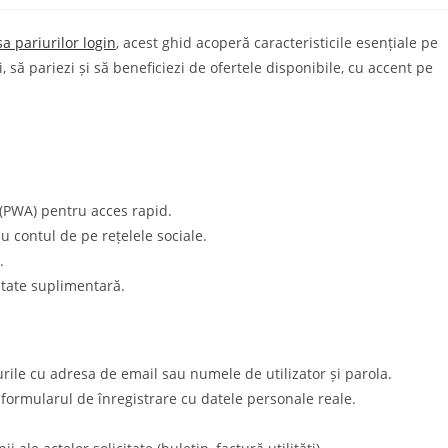
a
ntrada:
a pariurilor login
, acest ghid acoperă caracteristicile esențiale pe
, să pariezi și să beneficiezi de ofertele disponibile, cu accent pe
 (PWA) pentru acces rapid.
u contul de pe rețelele sociale.
.
itate suplimentară.
le cu adresa de email sau numele de utilizator și parola.
formularul de înregistrare cu datele personale reale.