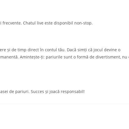
ri frecvente. Chatul live este disponibil non-stop.
re și de timp direct în contul tău. Dacă simți că jocul devine o
anentă. Amintește-ți: pariurile sunt o formă de divertisment, nu 
 casei de pariuri. Succes și joacă responsabil!