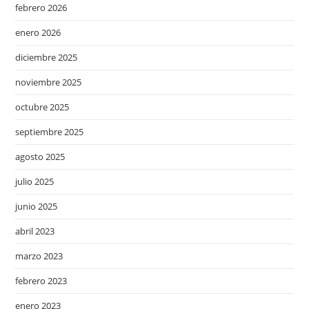
febrero 2026
enero 2026
diciembre 2025
noviembre 2025
octubre 2025
septiembre 2025
agosto 2025
julio 2025
junio 2025
abril 2023
marzo 2023
febrero 2023
enero 2023