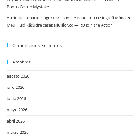
Bonus Casino Mystake
A Trimite Departe Singur Pariu Online Bandit Cu O Singură Mână Pe
Meu Fluid Răsucire casapariurilor.co — RO Join the Action
Comentarios Recientes
Archivos
agosto 2026
julio 2026
junio 2026
mayo 2026
abril 2026
marzo 2026