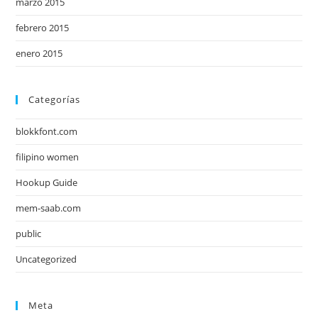
marzo 2015
febrero 2015
enero 2015
Categorías
blokkfont.com
filipino women
Hookup Guide
mem-saab.com
public
Uncategorized
Meta