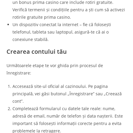
un bonus prima casino care include rotiri gratuite.
Verifică termenii și condițiile pentru a ști cum să activezi
rotirile gratuite prima casino.
Un dispozitiv conectat la internet – fie că folosești
telefonul, tableta sau laptopul, asigură-te că ai o
conexiune stabilă.
Crearea contului tău
Următoarele etape te vor ghida prin procesul de
înregistrare:
Accesează site-ul oficial al cazinoului. Pe pagina
principală, vei găsi butonul „Înregistrare” sau „Creează
cont”.
Completează formularul cu datele tale reale: nume,
adresă de email, număr de telefon și data nașterii. Este
important să folosești informații corecte pentru a evita
problemele la retragere.