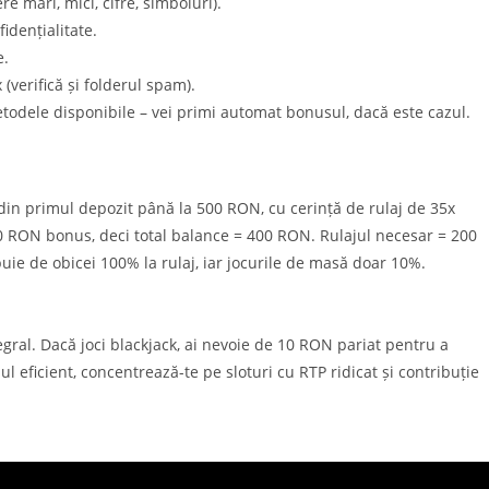
e mari, mici, cifre, simboluri).
idențialitate.
e.
 (verifică și folderul spam).
dele disponibile – vei primi automat bonusul, dacă este cazul.
in primul depozit până la 500 RON, cu cerință de rulaj de 35x
 RON bonus, deci total balance = 400 RON. Rulajul necesar = 200
uie de obicei 100% la rulaj, iar jocurile de masă doar 10%.
egral. Dacă joci blackjack, ai nevoie de 10 RON pariat pentru a
l eficient, concentrează-te pe sloturi cu RTP ridicat și contribuție