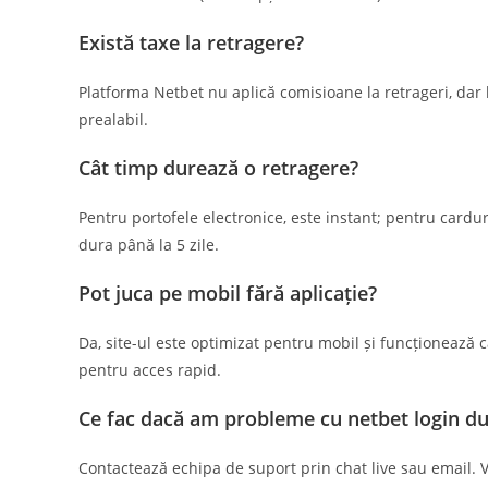
Există taxe la retragere?
Platforma Netbet nu aplică comisioane la retrageri, dar b
prealabil.
Cât timp durează o retragere?
Pentru portofele electronice, este instant; pentru cardur
dura până la 5 zile.
Pot juca pe mobil fără aplicație?
Da, site-ul este optimizat pentru mobil și funcționează 
pentru acces rapid.
Ce fac dacă am probleme cu netbet login du
Contactează echipa de suport prin chat live sau email. 