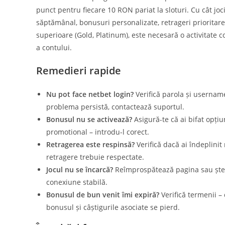
punct pentru fiecare 10 RON pariat la sloturi. Cu cât joci
săptămânal, bonusuri personalizate, retrageri prioritare
superioare (Gold, Platinum), este necesară o activitate c
a contului.
Remedieri rapide
Nu pot face netbet login?
Verifică parola și usernam
problema persistă, contactează suportul.
Bonusul nu se activează?
Asigură-te că ai bifat opț
promotional – introdu-l corect.
Retragerea este respinsă?
Verifică dacă ai îndeplini
retragere trebuie respectate.
Jocul nu se încarcă?
Reîmprospătează pagina sau șterge
conexiune stabilă.
Bonusul de bun venit îmi expiră?
Verifică termenii – 
bonusul și câștigurile asociate se pierd.