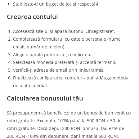
Stabilește-ți un buget de joc și respectă-l.
Crearea contului
Accesează site-ul și apasă butonul „Înregistrare”.
Completează formularul cu datele personale (nume,
email, număr de telefon).
Alege o parolă puternică și confirm-o.
Selectează moneda preferată și acceptă termenii.
Verifică-ți adresa de email prin linkul trimis.
Finalizează configurarea contului – poți adăuga metoda
de plată imediat.
Calcularea bonusului tău
Să presupunem că beneficiezi de un bonus de bun venit cu
rotiri gratuite. Exemplu: 100% până la 500 RON + 50 de
rotiri gratuite. Dacă depui 200 RON, bonusul tău este de
200 RON (100% din depunere, dar limitat la 500 RON).