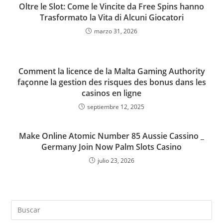
Oltre le Slot: Come le Vincite da Free Spins hanno
Trasformato la Vita di Alcuni Giocatori
marzo 31, 2026
Comment la licence de la Malta Gaming Authority
façonne la gestion des risques des bonus dans les
casinos en ligne
septiembre 12, 2025
Make Online Atomic Number 85 Aussie Cassino _
Germany Join Now Palm Slots Casino
julio 23, 2026