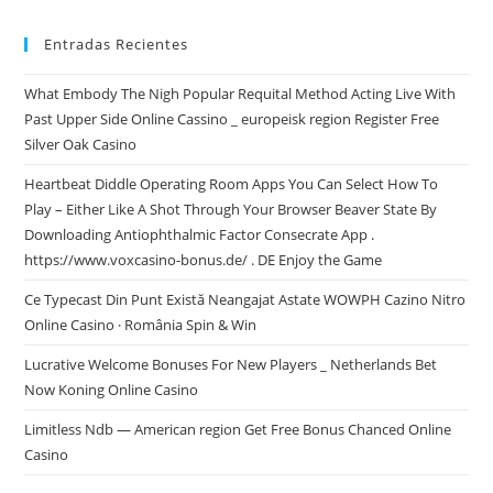
Entradas Recientes
What Embody The Nigh Popular Requital Method Acting Live With
Past Upper Side Online Cassino _ europeisk region Register Free
Silver Oak Casino
Heartbeat Diddle Operating Room Apps You Can Select How To
Play – Either Like A Shot Through Your Browser Beaver State By
Downloading Antiophthalmic Factor Consecrate App .
https://www.voxcasino-bonus.de/ . DE Enjoy the Game
Ce Typecast Din Punt Există Neangajat Astate WOWPH Cazino Nitro
Online Casino · România Spin & Win
Lucrative Welcome Bonuses For New Players _ Netherlands Bet
Now Koning Online Casino
Limitless Ndb — American region Get Free Bonus Chanced Online
Casino