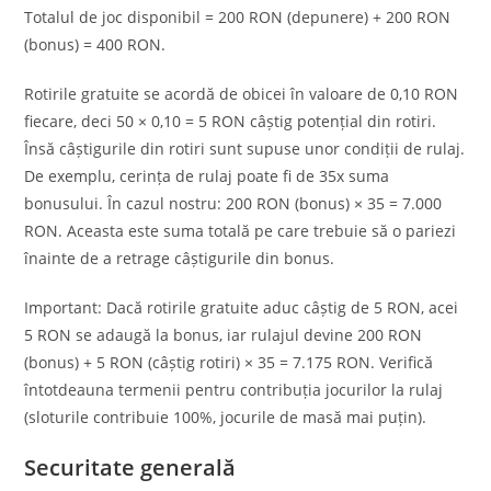
Totalul de joc disponibil = 200 RON (depunere) + 200 RON
(bonus) = 400 RON.
Rotirile gratuite se acordă de obicei în valoare de 0,10 RON
fiecare, deci 50 × 0,10 = 5 RON câștig potențial din rotiri.
Însă câștigurile din rotiri sunt supuse unor condiții de rulaj.
De exemplu, cerința de rulaj poate fi de 35x suma
bonusului. În cazul nostru: 200 RON (bonus) × 35 = 7.000
RON. Aceasta este suma totală pe care trebuie să o pariezi
înainte de a retrage câștigurile din bonus.
Important: Dacă rotirile gratuite aduc câștig de 5 RON, acei
5 RON se adaugă la bonus, iar rulajul devine 200 RON
(bonus) + 5 RON (câștig rotiri) × 35 = 7.175 RON. Verifică
întotdeauna termenii pentru contribuția jocurilor la rulaj
(sloturile contribuie 100%, jocurile de masă mai puțin).
Securitate generală