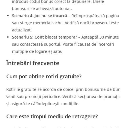
introdus codul bonus corect la depunere. Unele
bonusuri se activează automat.
Scenariu 4: Joc nu se încarcă
– Reîmprospătează pagina
sau șterge memoria cache. Verifică dacă browserul este
actualizat.
Scenariu 5: Cont blocat temporar
– Așteaptă 30 minute
sau contactează suportul. Poate fi cauzat de încercări
multiple de logare eșuate.
Întrebări frecvente
Cum pot obține rotiri gratuite?
Rotirile gratuite se acordă de obicei prin bonusurile de bun
venit sau promoții periodice. Verifică secțiunea de promoții
și asigură-te că îndeplinești condițiile.
Care este timpul mediu de retragere?