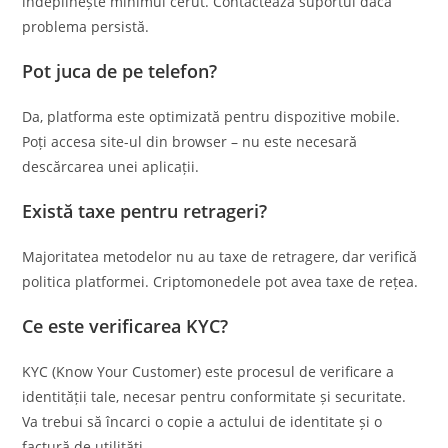
îndeplinește minimul cerut. Contactează suportul dacă
problema persistă.
Pot juca de pe telefon?
Da, platforma este optimizată pentru dispozitive mobile.
Poți accesa site-ul din browser – nu este necesară
descărcarea unei aplicații.
Există taxe pentru retrageri?
Majoritatea metodelor nu au taxe de retragere, dar verifică
politica platformei. Criptomonedele pot avea taxe de rețea.
Ce este verificarea KYC?
KYC (Know Your Customer) este procesul de verificare a
identității tale, necesar pentru conformitate și securitate.
Va trebui să încarci o copie a actului de identitate și o
factură de utilități.