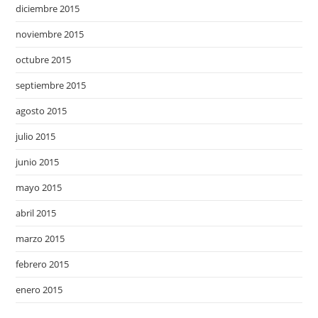
diciembre 2015
noviembre 2015
octubre 2015
septiembre 2015
agosto 2015
julio 2015
junio 2015
mayo 2015
abril 2015
marzo 2015
febrero 2015
enero 2015