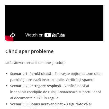
Când apar probleme
Iată câteva scenarii comune și soluții:
Scenariu 1: Parolă uitată
– Folosește opțiunea „Am uitat
parola” și urmează instrucțiunile. Verifică și spamul.
Scenariu 2: Retragere respinsă
– Verifică dacă ai
îndeplinit condițiile de rulaj. Contactează suportul dacă
ai documentele KYC în regulă.
Scenariu 3: Bonus nerevendicat
– Asigură-te că ai