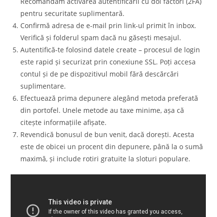
Recomandăm activarea autentificării cu doi factori (2FA)
pentru securitate suplimentară.
Confirmă adresa de e-mail prin link-ul primit în inbox.
Verifică și folderul spam dacă nu găsești mesajul.
Autentifică-te folosind datele create – procesul de login
este rapid și securizat prin conexiune SSL. Poți accesa
contul și de pe dispozitivul mobil fără descărcări
suplimentare.
Efectuează prima depunere alegând metoda preferată
din portofel. Unele metode au taxe minime, așa că
citește informațiile afișate.
Revendică bonusul de bun venit, dacă dorești. Acesta
este de obicei un procent din depunere, până la o sumă
maximă, și include rotiri gratuite la sloturi populare.