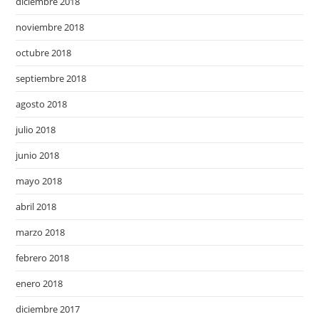
diciembre 2018
noviembre 2018
octubre 2018
septiembre 2018
agosto 2018
julio 2018
junio 2018
mayo 2018
abril 2018
marzo 2018
febrero 2018
enero 2018
diciembre 2017