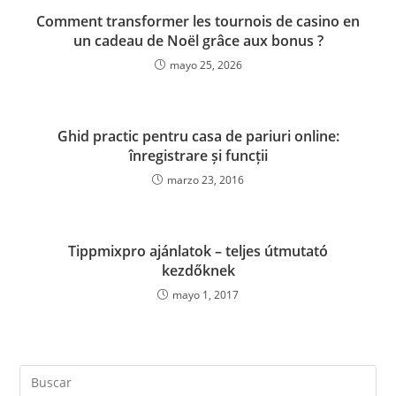
Comment transformer les tournois de casino en
un cadeau de Noël grâce aux bonus ?
mayo 25, 2026
Ghid practic pentru casa de pariuri online:
înregistrare și funcții
marzo 23, 2016
Tippmixpro ajánlatok – teljes útmutató
kezdőknek
mayo 1, 2017