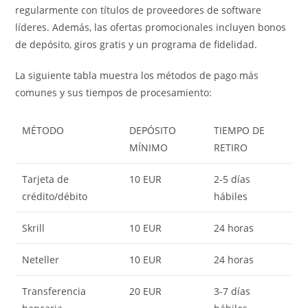
regularmente con títulos de proveedores de software
líderes. Además, las ofertas promocionales incluyen bonos
de depósito, giros gratis y un programa de fidelidad.
La siguiente tabla muestra los métodos de pago más
comunes y sus tiempos de procesamiento:
MÉTODO
DEPÓSITO
TIEMPO DE
MÍNIMO
RETIRO
Tarjeta de
10 EUR
2-5 días
crédito/débito
hábiles
Skrill
10 EUR
24 horas
Neteller
10 EUR
24 horas
Transferencia
20 EUR
3-7 días