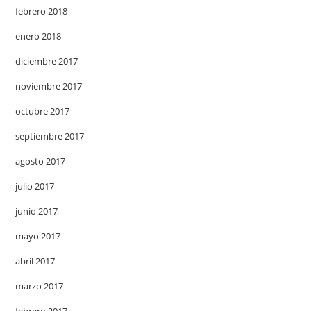
febrero 2018
enero 2018
diciembre 2017
noviembre 2017
octubre 2017
septiembre 2017
agosto 2017
julio 2017
junio 2017
mayo 2017
abril 2017
marzo 2017