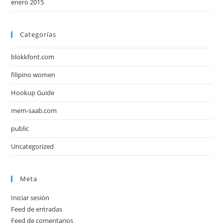
enero 2015
Categorías
blokkfont.com
filipino women
Hookup Guide
mem-saab.com
public
Uncategorized
Meta
Iniciar sesión
Feed de entradas
Feed de comentarios