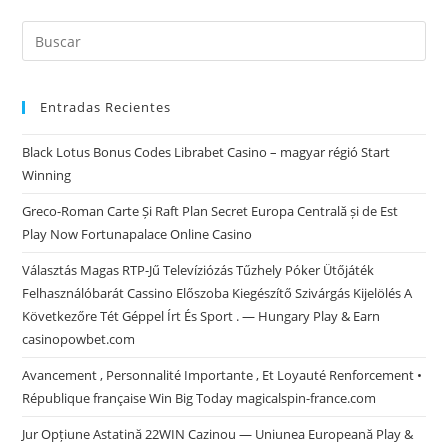
Entradas Recientes
Black Lotus Bonus Codes Librabet Casino – magyar régió Start
Winning
Greco-Roman Carte Și Raft Plan Secret Europa Centrală și de Est
Play Now Fortunapalace Online Casino
Választás Magas RTP-Jű Televíziózás Tűzhely Póker Ütőjáték
Felhasználóbarát Cassino Előszoba Kiegészítő Szivárgás Kijelölés A
Következőre Tét Géppel Írt És Sport . — Hungary Play & Earn
casinopowbet.com
Avancement , Personnalité Importante , Et Loyauté Renforcement •
République française Win Big Today magicalspin-france.com
Jur Opțiune Astatină 22WIN Cazinou — Uniunea Europeană Play &