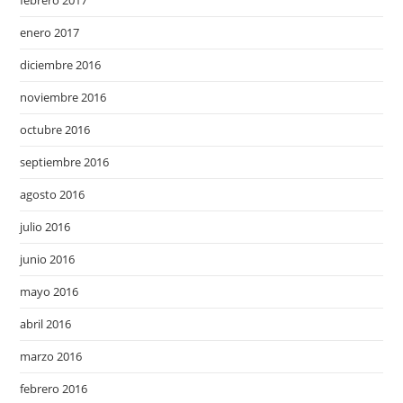
febrero 2017
enero 2017
diciembre 2016
noviembre 2016
octubre 2016
septiembre 2016
agosto 2016
julio 2016
junio 2016
mayo 2016
abril 2016
marzo 2016
febrero 2016