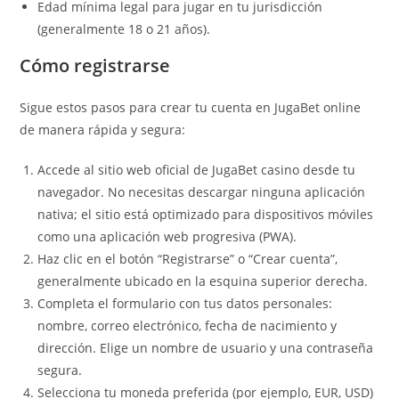
Edad mínima legal para jugar en tu jurisdicción
(generalmente 18 o 21 años).
Cómo registrarse
Sigue estos pasos para crear tu cuenta en JugaBet online
de manera rápida y segura:
Accede al sitio web oficial de JugaBet casino desde tu
navegador. No necesitas descargar ninguna aplicación
nativa; el sitio está optimizado para dispositivos móviles
como una aplicación web progresiva (PWA).
Haz clic en el botón “Registrarse” o “Crear cuenta”,
generalmente ubicado en la esquina superior derecha.
Completa el formulario con tus datos personales:
nombre, correo electrónico, fecha de nacimiento y
dirección. Elige un nombre de usuario y una contraseña
segura.
Selecciona tu moneda preferida (por ejemplo, EUR, USD)