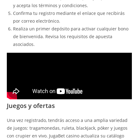
y acepta los términos y condiciones.
Confirma tu registro mediante el enlace que recibirás
por correo electrónico.
Realiza un primer depósito para activar cualquier bono
de bienvenida. Revisa los requisitos de apuesta
asociados.
Juegos y ofertas
Una vez registrado, tendrás acceso a una amplia variedad
de juegos: tragamonedas, ruleta, blackjack, póker y juegos
con crupier en vivo. JugaBet casino actualiza su catálogo