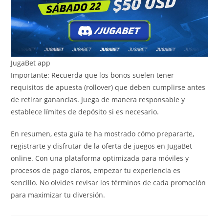
JugaBet app
Importante: Recuerda que los bonos suelen tener
requisitos de apuesta (rollover) que deben cumplirse antes
de retirar ganancias. Juega de manera responsable y
establece límites de depósito si es necesario.
En resumen, esta guía te ha mostrado cómo prepararte,
registrarte y disfrutar de la oferta de juegos en JugaBet
online. Con una plataforma optimizada para móviles y
procesos de pago claros, empezar tu experiencia es
sencillo. No olvides revisar los términos de cada promoción
para maximizar tu diversión.