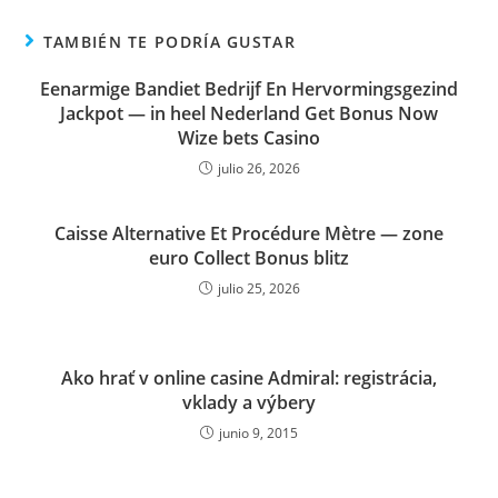
TAMBIÉN TE PODRÍA GUSTAR
Eenarmige Bandiet Bedrijf En Hervormingsgezind
Jackpot — in heel Nederland Get Bonus Now
Wize bets Casino
julio 26, 2026
Caisse Alternative Et Procédure Mètre — zone
euro Collect Bonus blitz
julio 25, 2026
Ako hrať v online casine Admiral: registrácia,
vklady a výbery
junio 9, 2015