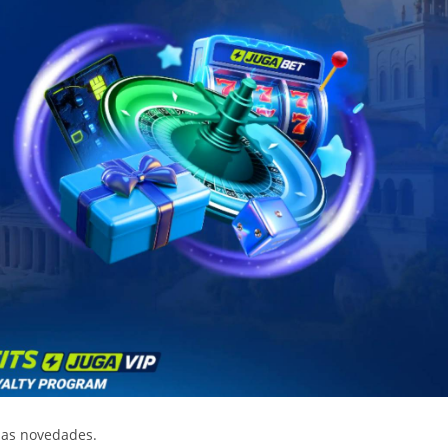
imas novedades.