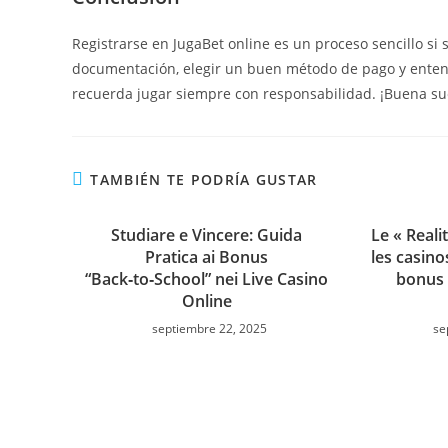
Registrarse en JugaBet online es un proceso sencillo si 
documentación, elegir un buen método de pago y entende
recuerda jugar siempre con responsabilidad. ¡Buena su
TAMBIÉN TE PODRÍA GUSTAR
Studiare e Vincere: Guida
Le « Real
Pratica ai Bonus
les casinos
“Back‑to‑School” nei Live Casino
bonus 
Online
septiembre 22, 2025
se