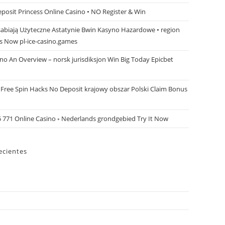
posit Princess Online Casino • NO Register & Win
osabiają Użyteczne Astatynie Bwin Kasyno Hazardowe • region
s Now pl-ice-casino.games
no An Overview – norsk jurisdiksjon Win Big Today Epicbet
Free Spin Hacks No Deposit krajowy obszar Polski Claim Bonus
5 771 Online Casino ◦ Nederlands grondgebied Try It Now
ecientes