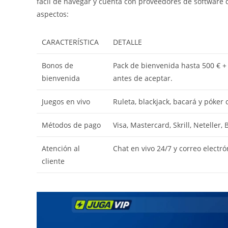
fácil de navegar y cuenta con proveedores de software 
aspectos:
CARACTERÍSTICA
DETALLE
Bonos de
Pack de bienvenida hasta 500 € + 
bienvenida
antes de aceptar.
Juegos en vivo
Ruleta, blackjack, bacará y póker 
Métodos de pago
Visa, Mastercard, Skrill, Neteller,
Atención al
Chat en vivo 24/7 y correo electr
cliente