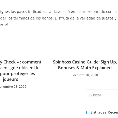
sigues los pasos indicados. La clave está en estar preparado con la
r los términos de los bonos. Disfruta de la variedad de juegos y
erte!
ity Check » : comment
Spinboss Casino Guide: Sign Up,
 en ligne utilisent les
Bonuses & Math Explained
pour protéger les
octubre 10, 2018
joueurs
ptiembre 28, 2025
Entradas Recie