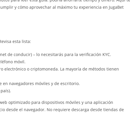
cumplir y cómo aprovechar al máximo tu experiencia en JugaBet
evisa esta lista:
et de conducir) – lo necesitarás para la verificación KYC.
eléfono móvil.
ro electrónico o criptomoneda. La mayoría de métodos tienen
e en navegadores móviles y de escritorio.
país).
o web optimizado para dispositivos móviles y una aplicación
icio desde el navegador. No requiere descarga desde tiendas de