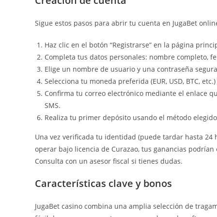
Creación de cuenta
Sigue estos pasos para abrir tu cuenta en JugaBet onlin
Haz clic en el botón “Registrarse” en la página princi
Completa tus datos personales: nombre completo, fech
Elige un nombre de usuario y una contraseña segura
Selecciona tu moneda preferida (EUR, USD, BTC, etc.)
Confirma tu correo electrónico mediante el enlace que
SMS.
Realiza tu primer depósito usando el método elegido
Una vez verificada tu identidad (puede tardar hasta 24 
operar bajo licencia de Curazao, tus ganancias podrían 
Consulta con un asesor fiscal si tienes dudas.
Características clave y bonos
JugaBet casino combina una amplia selección de tragam