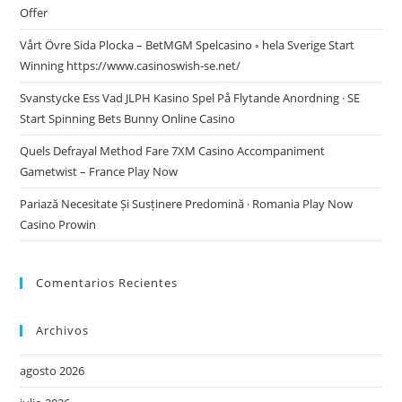
Offer
Vårt Övre Sida Plocka – BetMGM Spelcasino ◦ hela Sverige Start
Winning https://www.casinoswish-se.net/
Svanstycke Ess Vad JLPH Kasino Spel På Flytande Anordning · SE
Start Spinning Bets Bunny Online Casino
Quels Defrayal Method Fare 7XM Casino Accompaniment
Gametwist – France Play Now
Pariază Necesitate Și Susținere Predomină · Romania Play Now
Casino Prowin
Comentarios Recientes
Archivos
agosto 2026