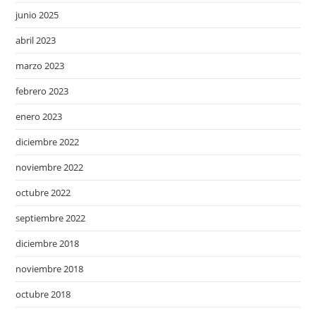
junio 2025
abril 2023
marzo 2023
febrero 2023
enero 2023
diciembre 2022
noviembre 2022
octubre 2022
septiembre 2022
diciembre 2018
noviembre 2018
octubre 2018