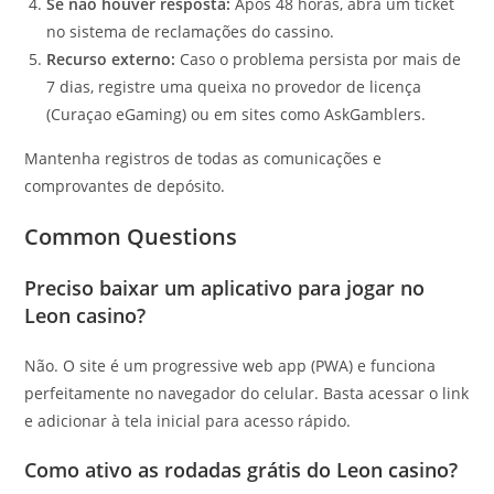
Se não houver resposta:
Após 48 horas, abra um ticket
no sistema de reclamações do cassino.
Recurso externo:
Caso o problema persista por mais de
7 dias, registre uma queixa no provedor de licença
(Curaçao eGaming) ou em sites como AskGamblers.
Mantenha registros de todas as comunicações e
comprovantes de depósito.
Common Questions
Preciso baixar um aplicativo para jogar no
Leon casino?
Não. O site é um progressive web app (PWA) e funciona
perfeitamente no navegador do celular. Basta acessar o link
e adicionar à tela inicial para acesso rápido.
Como ativo as rodadas grátis do Leon casino?