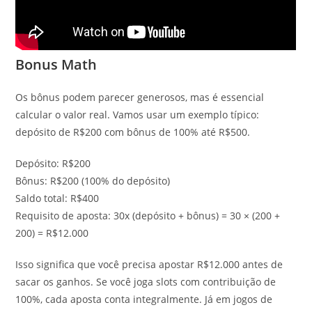
Bonus Math
Os bônus podem parecer generosos, mas é essencial
calcular o valor real. Vamos usar um exemplo típico:
depósito de R$200 com bônus de 100% até R$500.
Depósito: R$200
Bônus: R$200 (100% do depósito)
Saldo total: R$400
Requisito de aposta: 30x (depósito + bônus) = 30 × (200 +
200) = R$12.000
Isso significa que você precisa apostar R$12.000 antes de
sacar os ganhos. Se você joga slots com contribuição de
100%, cada aposta conta integralmente. Já em jogos de