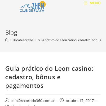
MENÚ
Blog
>
Uncategorized
>
Guia prático do Leon casino: cadastro, bônus e
Guia prático do Leon casino:
cadastro, bônus e
pagamentos
info@recorrido360.com.ar
octubre 17, 2017