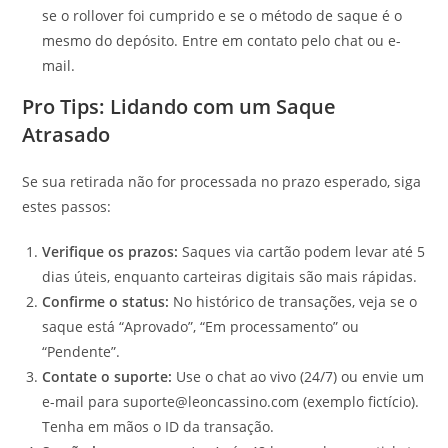
se o rollover foi cumprido e se o método de saque é o
mesmo do depósito. Entre em contato pelo chat ou e-
mail.
Pro Tips: Lidando com um Saque
Atrasado
Se sua retirada não for processada no prazo esperado, siga
estes passos:
Verifique os prazos:
Saques via cartão podem levar até 5
dias úteis, enquanto carteiras digitais são mais rápidas.
Confirme o status:
No histórico de transações, veja se o
saque está “Aprovado”, “Em processamento” ou
“Pendente”.
Contate o suporte:
Use o chat ao vivo (24/7) ou envie um
e-mail para suporte@leoncassino.com (exemplo fictício).
Tenha em mãos o ID da transação.