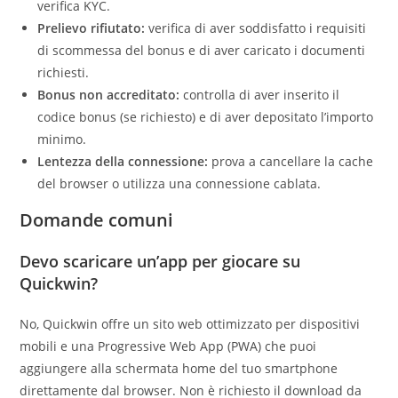
verifica KYC.
Prelievo rifiutato:
verifica di aver soddisfatto i requisiti
di scommessa del bonus e di aver caricato i documenti
richiesti.
Bonus non accreditato:
controlla di aver inserito il
codice bonus (se richiesto) e di aver depositato l’importo
minimo.
Lentezza della connessione:
prova a cancellare la cache
del browser o utilizza una connessione cablata.
Domande comuni
Devo scaricare un’app per giocare su
Quickwin?
No, Quickwin offre un sito web ottimizzato per dispositivi
mobili e una Progressive Web App (PWA) che puoi
aggiungere alla schermata home del tuo smartphone
direttamente dal browser. Non è richiesto il download da