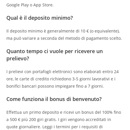
Google Play o App Store.
Qual è il deposito minimo?
Il deposito minimo è generalmente di 10 € (o equivalente),
ma può variare a seconda del metodo di pagamento scelto.
Quanto tempo ci vuole per ricevere un
prelievo?
I prelievi con portafogli elettronici sono elaborati entro 24
ore, le carte di credito richiedono 3-5 giorni lavorativi e i
bonifici bancari possono impiegare fino a 7 giorni.
Come funziona il bonus di benvenuto?
Effettua un primo deposito e ricevi un bonus del 100% fino
a 500 € più 200 giri gratis. I giri vengono accreditati in
quote giornaliere. Leggi i termini per i requisiti di