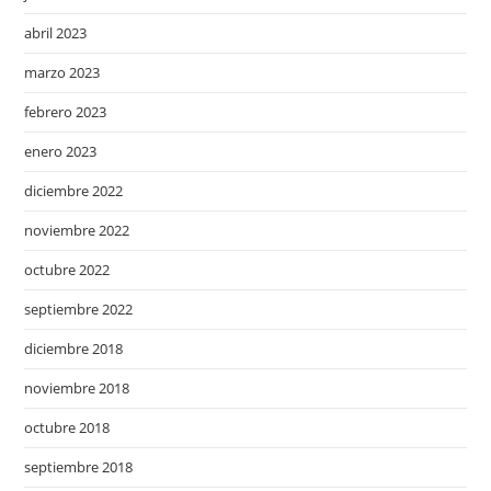
abril 2023
marzo 2023
febrero 2023
enero 2023
diciembre 2022
noviembre 2022
octubre 2022
septiembre 2022
diciembre 2018
noviembre 2018
octubre 2018
septiembre 2018