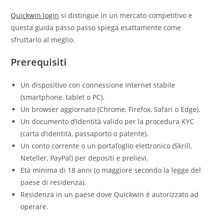
Quickwin login
si distingue in un mercato competitivo e
questa guida passo passo spiega esattamente come
sfruttarlo al meglio.
Prerequisiti
Un dispositivo con connessione Internet stabile
(smartphone, tablet o PC).
Un browser aggiornato (Chrome, Firefox, Safari o Edge).
Un documento d’identità valido per la procedura KYC
(carta d’identità, passaporto o patente).
Un conto corrente o un portafoglio elettronico (Skrill,
Neteller, PayPal) per depositi e prelievi.
Età minima di 18 anni (o maggiore secondo la legge del
paese di residenza).
Residenza in un paese dove Quickwin è autorizzato ad
operare.