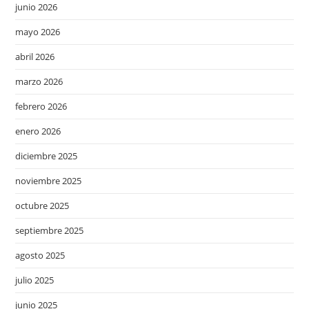
junio 2026
mayo 2026
abril 2026
marzo 2026
febrero 2026
enero 2026
diciembre 2025
noviembre 2025
octubre 2025
septiembre 2025
agosto 2025
julio 2025
junio 2025