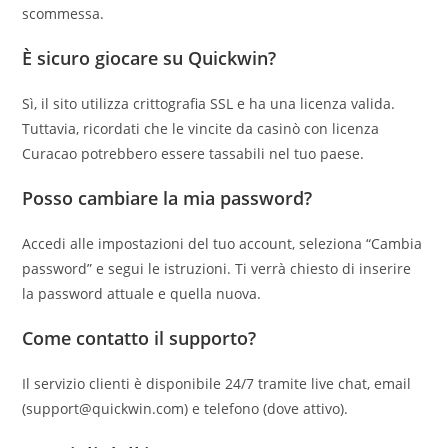
scommessa.
È sicuro giocare su Quickwin?
Sì, il sito utilizza crittografia SSL e ha una licenza valida.
Tuttavia, ricordati che le vincite da casinò con licenza
Curacao potrebbero essere tassabili nel tuo paese.
Posso cambiare la mia password?
Accedi alle impostazioni del tuo account, seleziona “Cambia
password” e segui le istruzioni. Ti verrà chiesto di inserire
la password attuale e quella nuova.
Come contatto il supporto?
Il servizio clienti è disponibile 24/7 tramite live chat, email
(support@quickwin.com) e telefono (dove attivo).