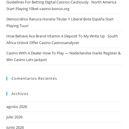
Guidelines For Betting Digital Casinos Cautiously · North America
Start Playing 10bet-casino-bonus.org
Democrático Ranura Horaria Titular Y Liberal Bote España Start
Playing Tuuri
How Behave Ace Brand Vitamin A Deposit To My Write Up · South
Africa Unlock Offer Casino Casinosanalyzer
Casino With A Dealer How To Play — Nederlandse markt Register &
Win Casino Lets Jackpot
Comentarios Recientes
Archivos
agosto 2026
julio 2026
junio 2026