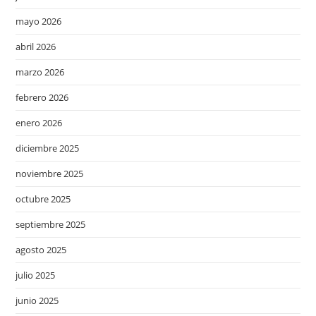
mayo 2026
abril 2026
marzo 2026
febrero 2026
enero 2026
diciembre 2025
noviembre 2025
octubre 2025
septiembre 2025
agosto 2025
julio 2025
junio 2025