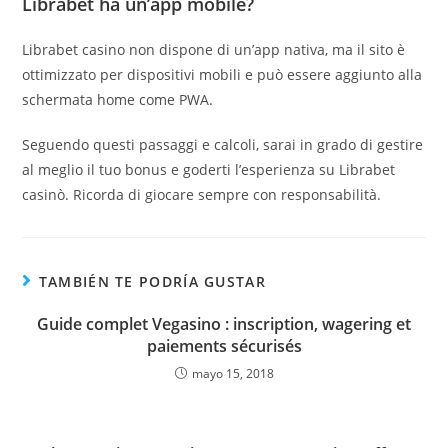
Librabet ha un’app mobile?
Librabet casino non dispone di un’app nativa, ma il sito è
ottimizzato per dispositivi mobili e può essere aggiunto alla
schermata home come PWA.
Seguendo questi passaggi e calcoli, sarai in grado di gestire
al meglio il tuo bonus e goderti l’esperienza su Librabet
casinò. Ricorda di giocare sempre con responsabilità.
TAMBIÉN TE PODRÍA GUSTAR
Guide complet Vegasino : inscription, wagering et
paiements sécurisés
mayo 15, 2018