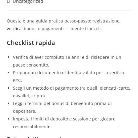
Uncategorized
Questa è una guida pratica passo-passo: registrazione,
verifica, bonus e pagamenti — niente fronzoli.
Checklist rapida
Verifica di aver compiuto 18 anni e di risiedere in un
paese consentito.
Prepara un documento d’identità valido per la verifica
KYC.
Scegli un metodo di pagamento tra quelli elencati (carte,
e-wallet, cripto).
Leggi i termini del bonus di benvenuto prima di
depositare.
Imposta i limiti di deposito e sessione per giocare
responsabilmente.