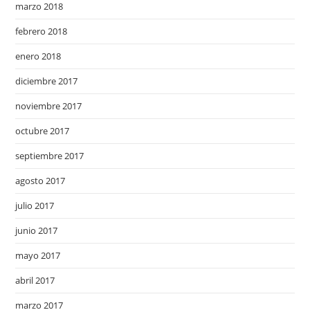
marzo 2018
febrero 2018
enero 2018
diciembre 2017
noviembre 2017
octubre 2017
septiembre 2017
agosto 2017
julio 2017
junio 2017
mayo 2017
abril 2017
marzo 2017