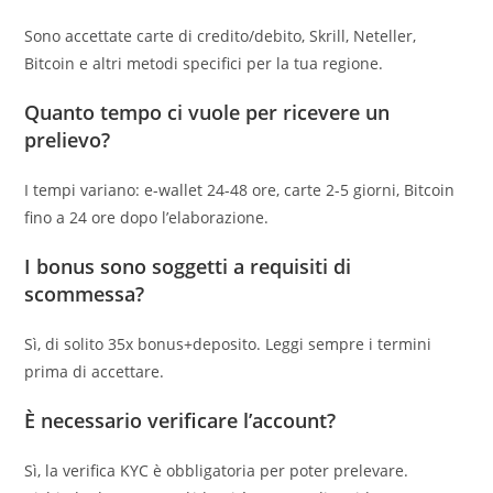
Sono accettate carte di credito/debito, Skrill, Neteller,
Bitcoin e altri metodi specifici per la tua regione.
Quanto tempo ci vuole per ricevere un
prelievo?
I tempi variano: e-wallet 24-48 ore, carte 2-5 giorni, Bitcoin
fino a 24 ore dopo l’elaborazione.
I bonus sono soggetti a requisiti di
scommessa?
Sì, di solito 35x bonus+deposito. Leggi sempre i termini
prima di accettare.
È necessario verificare l’account?
Sì, la verifica KYC è obbligatoria per poter prelevare.