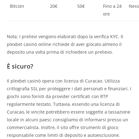
Bitcoin
20€
50€
Fino a 24
Nes
ore
Nota: I prelievi vengono elaborati dopo la verifica KYC. Il
plexbet casinò online richiede di aver giocato almeno il
deposito una volta prima di richiedere un prelievo.
È sicuro?
Il plexbet casinò opera con licenza di Curacao. Utilizza
crittografia SSL per proteggere i dati personali e finanziari. I
giochi sono forniti da provider certificati con RTP
regolarmente testato. Tuttavia, essendo una licenza di
Curacao, le vincite potrebbero essere soggette a tassazione
locale in alcuni paesi; consigliamo di informarsi presso un
commercialista. Inoltre, il sito offre strumenti di gioco
responsabile come limiti di deposito e autoesclusione.