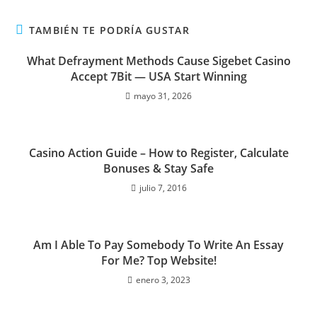
TAMBIÉN TE PODRÍA GUSTAR
What Defrayment Methods Cause Sigebet Casino
Accept 7Bit — USA Start Winning
mayo 31, 2026
Casino Action Guide – How to Register, Calculate
Bonuses & Stay Safe
julio 7, 2016
Am I Able To Pay Somebody To Write An Essay
For Me? Top Website!
enero 3, 2023