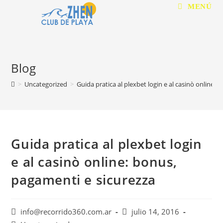
MENÚ
Blog
>
Uncategorized
>
Guida pratica al plexbet login e al casinò online:
Guida pratica al plexbet login
e al casinò online: bonus,
pagamenti e sicurezza
info@recorrido360.com.ar
julio 14, 2016