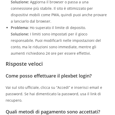
Soluzione:
Aggiorna il browser o passa a una
connessione più stabile. Il sito è ottimizzato per
dispositivi mobili come PWA, quindi puoi anche provare
a lanciarlo dal browser.
Problema:
Ho superato il limite di deposito.
Soluzione:
I limiti sono impostati per il gioco
responsabile. Puoi modificarli nelle impostazioni del
conto, ma le riduzioni sono immediate, mentre gli
aumenti richiedono 24 ore per essere effettivi.
Risposte veloci
Come posso effettuare il plexbet login?
Vai sul sito ufficiale, clicca su “Accedi” e inserisci email e
password. Se hai dimenticato la password, usa il link di
recupero.
Quali metodi di pagamento sono accettati?