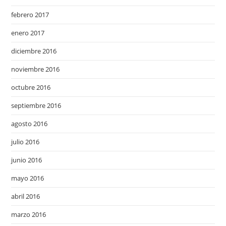
febrero 2017
enero 2017
diciembre 2016
noviembre 2016
octubre 2016
septiembre 2016
agosto 2016
julio 2016
junio 2016
mayo 2016
abril 2016
marzo 2016