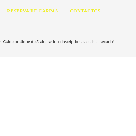
RESERVA DE CARPAS
CONTACTOS
>
Guide pratique de Stake casino : inscription, calculs et sécurité