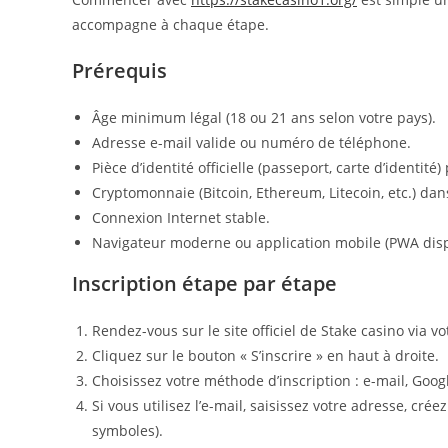
accompagne à chaque étape.
Prérequis
Âge minimum légal (18 ou 21 ans selon votre pays).
Adresse e-mail valide ou numéro de téléphone.
Pièce d’identité officielle (passeport, carte d’identité)
Cryptomonnaie (Bitcoin, Ethereum, Litecoin, etc.) dan
Connexion Internet stable.
Navigateur moderne ou application mobile (PWA dispo
Inscription étape par étape
Rendez-vous sur le site officiel de Stake casino via vo
Cliquez sur le bouton « S’inscrire » en haut à droite.
Choisissez votre méthode d’inscription : e-mail, Googl
Si vous utilisez l’e-mail, saisissez votre adresse, cré
symboles).