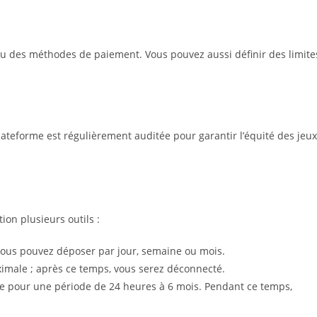
eau des méthodes de paiement. Vous pouvez aussi définir des limite
plateforme est régulièrement auditée pour garantir l’équité des jeux
on plusieurs outils :
us pouvez déposer par jour, semaine ou mois.
imale ; après ce temps, vous serez déconnecté.
 pour une période de 24 heures à 6 mois. Pendant ce temps,