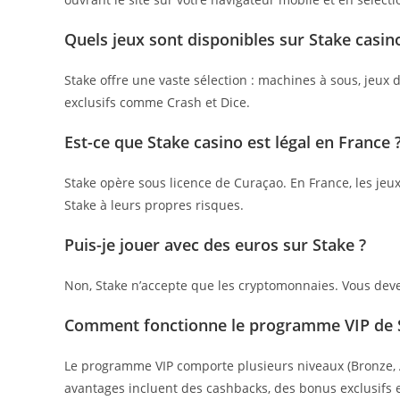
Quels jeux sont disponibles sur Stake casin
Stake offre une vaste sélection : machines à sous, jeux de 
exclusifs comme Crash et Dice.
Est-ce que Stake casino est légal en France 
Stake opère sous licence de Curaçao. En France, les jeux
Stake à leurs propres risques.
Puis-je jouer avec des euros sur Stake ?
Non, Stake n’accepte que les cryptomonnaies. Vous deve
Comment fonctionne le programme VIP de 
Le programme VIP comporte plusieurs niveaux (Bronze, A
avantages incluent des cashbacks, des bonus exclusifs 