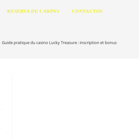
RESERVA DE CARPAS
CONTACTOS
Guide pratique du casino Lucky Treasure : inscription et bonus