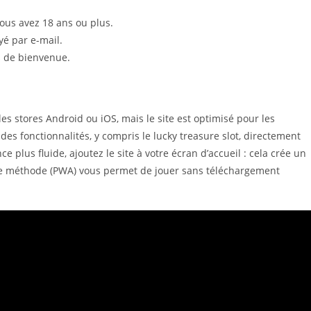
ous avez 18 ans ou plus.
yé par e-mail.
s de bienvenue.
es stores Android ou iOS, mais le site est optimisé pour les
es fonctionnalités, y compris le lucky treasure slot, directement
plus fluide, ajoutez le site à votre écran d’accueil : cela crée un
te méthode (PWA) vous permet de jouer sans téléchargement