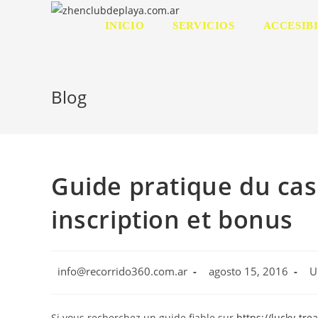
INICIO
SERVICIOS
ACCESIB
Blog
Guide pratique du cas
inscription et bonus
info@recorrido360.com.ar
agosto 15, 2016
U
Si vous recherchez un guide fiable sur
https://lucky-tre