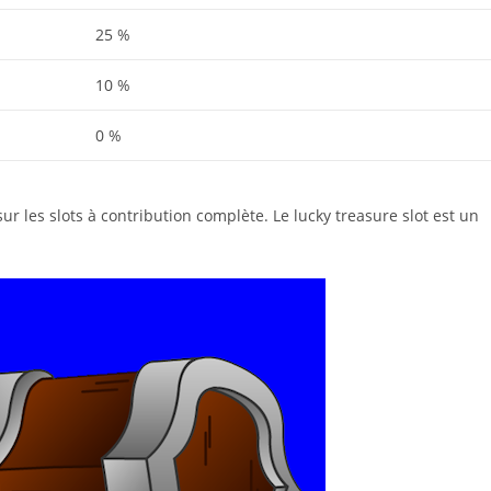
25 %
10 %
0 %
 les slots à contribution complète. Le lucky treasure slot est un