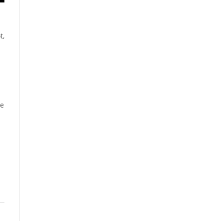
t,
de