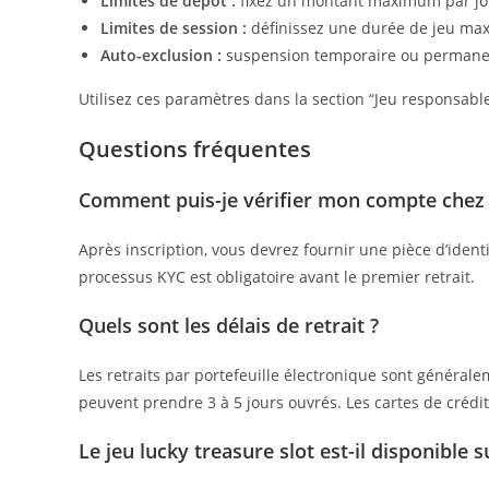
Limites de dépôt :
fixez un montant maximum par jo
Limites de session :
définissez une durée de jeu max
Auto-exclusion :
suspension temporaire ou permanen
Utilisez ces paramètres dans la section “Jeu responsabl
Questions fréquentes
Comment puis-je vérifier mon compte chez 
Après inscription, vous devrez fournir une pièce d’identi
processus KYC est obligatoire avant le premier retrait.
Quels sont les délais de retrait ?
Les retraits par portefeuille électronique sont général
peuvent prendre 3 à 5 jours ouvrés. Les cartes de crédit
Le jeu lucky treasure slot est-il disponible 