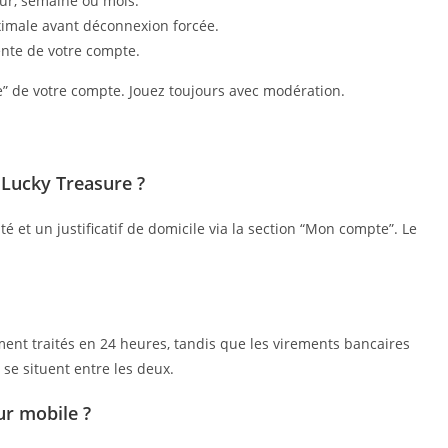
ur, semaine ou mois.
imale avant déconnexion forcée.
te de votre compte.
e” de votre compte. Jouez toujours avec modération.
Lucky Treasure ?
té et un justificatif de domicile via la section “Mon compte”. Le
ement traités en 24 heures, tandis que les virements bancaires
 se situent entre les deux.
sur mobile ?