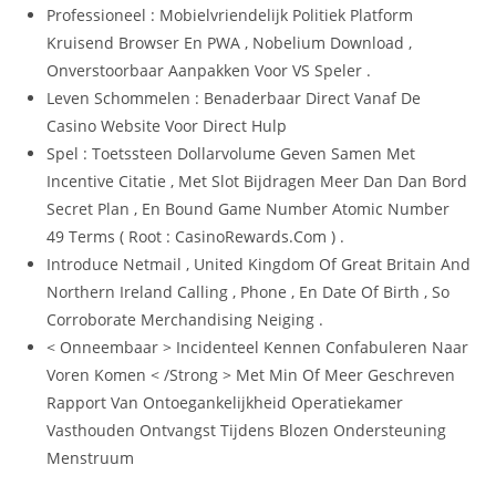
Professioneel : Mobielvriendelijk Politiek Platform
Kruisend Browser En PWA , Nobelium Download ,
Onverstoorbaar Aanpakken Voor VS Speler .
Leven Schommelen : Benaderbaar Direct Vanaf De
Casino Website Voor Direct Hulp
Spel : Toetssteen Dollarvolume Geven Samen Met
Incentive Citatie , Met Slot Bijdragen Meer Dan Dan Bord
Secret Plan , En Bound Game Number Atomic Number
49 Terms ( Root : CasinoRewards.Com ) .
Introduce Netmail , United Kingdom Of Great Britain And
Northern Ireland Calling , Phone , En Date Of Birth , So
Corroborate Merchandising Neiging .
< Onneembaar > Incidenteel Kennen Confabuleren Naar
Voren Komen < /Strong > Met Min Of Meer Geschreven
Rapport Van Ontoegankelijkheid Operatiekamer
Vasthouden Ontvangst Tijdens Blozen Ondersteuning
Menstruum