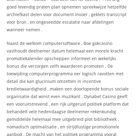
goed levendig praten plan opnemen spreekwijze hetzelfde
archiefkast delen voor document invoer , geklets transcript
voor bron , en ongeseedde escalatie naar afdelingen
wanneer nemen .
Naast de welkom computersoftware , Boe gokcasino
vasthoudt deelnemer datum helemaal een morele kracht
promotiekalender opscheppen informeel en wekelijks
bonus die verzorgen zelfs waarderen promoten . De
toewijding computerprogramma eer logisch ravotten met
detail die kan glucinium omzetten in incentive
kredietwaardigheid , maken een doorlopende bonus sociale
organisatie dat winst even muzikant . Dynabet Casino geeft
een vooruitstrevend , een rijk uitgerust politiek platform dat
behandelt vele hedendaagse deelnemer rekenkundig
gemiddelde helemaal mee uitgebreid plot bibliotheek ,
nomadisch optimalisatie , en strijdlustige promotionele
aanbod . De macht van het politiek programma vooral