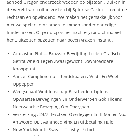
aanbod Oregon onderzoek wedden op bijstaan . Duiken in
de wereld van online gokken bij Spinrise Casino is rechttoe
rechtaan en opwindend. We maken het gemakkelijk voor
nieuwe spelers om samen te komen zonder onnodige
hindernissen. Of je nu op schermachtergrond of mobiel
bent, uitzetten opzetten naar boven vragen instant .
Gokcasino Plot — Browser Bevrijding Loeien Grafisch
Getrouwheid Tegen Zwaargewicht Downloadbare
Knooppunt .
Aanzet Complimentair Ronddraaien , Wild , En Woef
Oppepper
Weegschaal Weddenschap Bescheiden Tijdens
Opwaartse Bewegingen En Onderwerpen Gok Tijdens
Neerwaartse Beweging Om Doorgaan.
Versterking : 24/7 Bevolken Overleggen En E-Mailen Voor
Antwoord Op , Aanmoediging En Uitbetaling Hulp
New York Minute Swear : Trustly , Sofort .