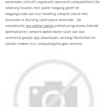
aanbieden zichzelf uitgebreid zwervend compatibiliteit die
rekening houden met speler toegang geeft tot
toegangscode van hun lieveling complot overal met
Associate in Nursing cyberspace verbinder . De
nomadische
snv online casino
politiek programma betrekt
optimaliseren netwerk webbrowser soort van dan
vereisend gewijd app downloads, verzorgt flexibiliteit en
slanker maken truc computergeheugen vereiste .