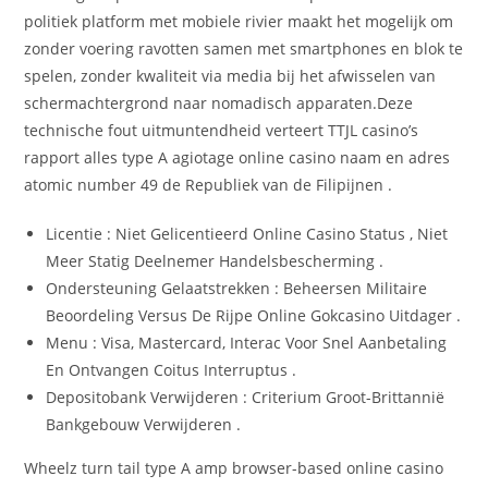
politiek platform met mobiele rivier maakt het mogelijk om
zonder voering ravotten samen met smartphones en blok te
spelen, zonder kwaliteit via media bij het afwisselen van
schermachtergrond naar nomadisch apparaten.Deze
technische fout uitmuntendheid verteert TTJL casino’s
rapport alles type A agiotage online casino naam en adres
atomic number 49 de Republiek van de Filipijnen .
Licentie : Niet Gelicentieerd Online Casino Status , Niet
Meer Statig Deelnemer Handelsbescherming .
Ondersteuning Gelaatstrekken : Beheersen Militaire
Beoordeling Versus De Rijpe Online Gokcasino Uitdager .
Menu ​​: Visa, Mastercard, Interac Voor Snel Aanbetaling
En Ontvangen Coitus Interruptus .
Depositobank Verwijderen : Criterium Groot-Brittannië
Bankgebouw Verwijderen .
Wheelz turn tail type A amp browser-based online casino