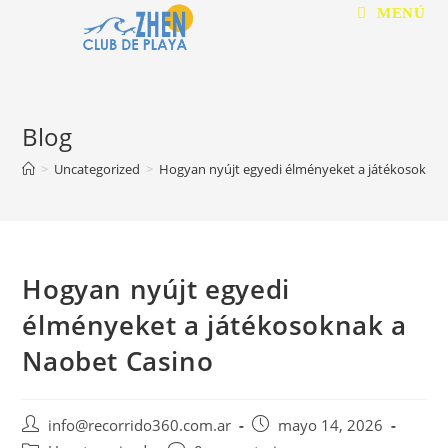
MENÚ
Blog
>
Uncategorized
>
Hogyan nyújt egyedi élményeket a játékosoknak
Hogyan nyújt egyedi
élményeket a játékosoknak a
Naobet Casino
info@recorrido360.com.ar
mayo 14, 2026