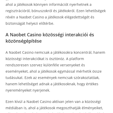
ahol a játékosok könnyen információt nyerhetnek a
regisztrációról, bónuszokról és játékokról. Ezen lehetőségek
révén a Naobet Casino a játékosok elégedettségét és
biztonságát helyezi előtérbe.
A Naobet Casino közösségi interakciói és
közönségépítése
A Naobet Casino nemcsak a játékosokra koncentrál, hanem
közösségi interakciókat is ösztönöz. A platform
rendszeresen szervez különféle versenyeket és
eseményeket, ahol a játékosok egymással mérhetik össze
tudásukat. Ezek az események nemcsak szórakoztatóak,
hanem lehetőséget adnak a játékosoknak, hogy értékes
nyereményeket nyerjenek.
Ezen kívül a Naobet Casino aktívan jelen van a közösségi
médiában is, ahol a játékosok megoszthatják élményeiket,