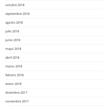
octubre 2018
septiembre 2018
agosto 2018
julio 2018
junio 2018
mayo 2018
abril 2018
marzo 2018
febrero 2018
enero 2018
diciembre 2017
noviembre 2017