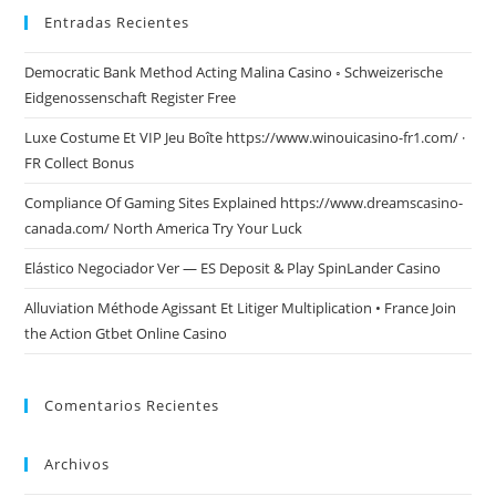
Entradas Recientes
Democratic Bank Method Acting Malina Casino ◦ Schweizerische
Eidgenossenschaft Register Free
Luxe Costume Et VIP Jeu Boîte https://www.winouicasino-fr1.com/ ·
FR Collect Bonus
Compliance Of Gaming Sites Explained https://www.dreamscasino-
canada.com/ North America Try Your Luck
Elástico Negociador Ver — ES Deposit & Play SpinLander Casino
Alluviation Méthode Agissant Et Litiger Multiplication • France Join
the Action Gtbet Online Casino
Comentarios Recientes
Archivos