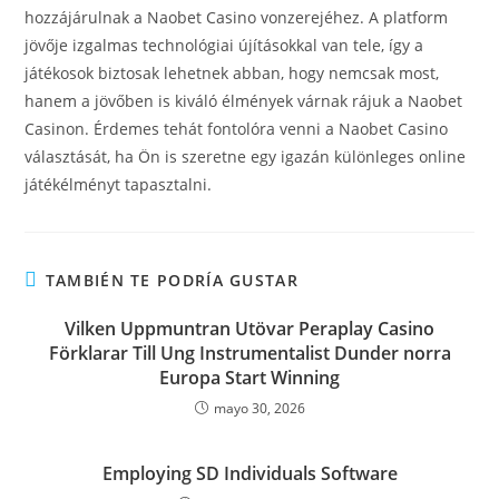
hozzájárulnak a Naobet Casino vonzerejéhez. A platform
jövője izgalmas technológiai újításokkal van tele, így a
játékosok biztosak lehetnek abban, hogy nemcsak most,
hanem a jövőben is kiváló élmények várnak rájuk a Naobet
Casinon. Érdemes tehát fontolóra venni a Naobet Casino
választását, ha Ön is szeretne egy igazán különleges online
játékélményt tapasztalni.
TAMBIÉN TE PODRÍA GUSTAR
Vilken Uppmuntran Utövar Peraplay Casino
Förklarar Till Ung Instrumentalist Dunder norra
Europa Start Winning
mayo 30, 2026
Employing SD Individuals Software