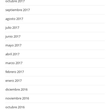
octubre 2017
septiembre 2017
agosto 2017
julio 2017
junio 2017
mayo 2017
abril 2017
marzo 2017
febrero 2017
enero 2017
diciembre 2016
noviembre 2016
octubre 2016