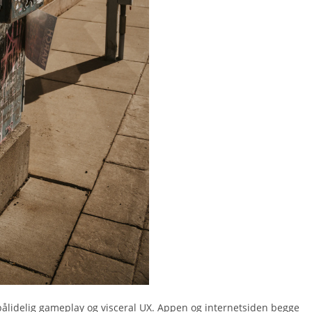
pålidelig gameplay og visceral UX. Appen og internetsiden begge