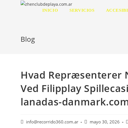
INICIO
SERVICIOS
ACCESIB
Blog
Hvad Repræsenterer N
Ved Filipplay Spillec
lanadas-danmark.com
info@recorrido360.com.ar
mayo 30, 2026