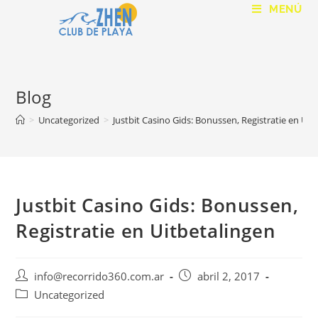
MENÚ
Blog
>
Uncategorized
>
Justbit Casino Gids: Bonussen, Registratie en Uit
Justbit Casino Gids: Bonussen,
Registratie en Uitbetalingen
info@recorrido360.com.ar
abril 2, 2017
Uncategorized