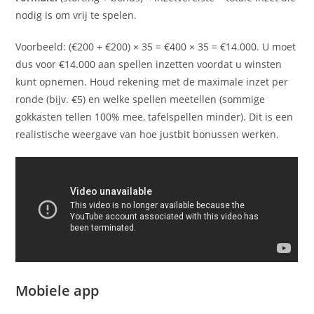
nodig is om vrij te spelen.
Voorbeeld: (€200 + €200) × 35 = €400 × 35 = €14.000. U moet
dus voor €14.000 aan spellen inzetten voordat u winsten
kunt opnemen. Houd rekening met de maximale inzet per
ronde (bijv. €5) en welke spellen meetellen (sommige
gokkasten tellen 100% mee, tafelspellen minder). Dit is een
realistische weergave van hoe justbit bonussen werken.
Mobiele app