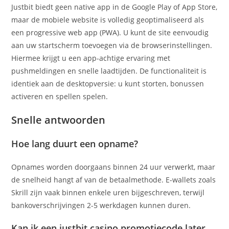
Justbit biedt geen native app in de Google Play of App Store,
maar de mobiele website is volledig geoptimaliseerd als
een progressive web app (PWA). U kunt de site eenvoudig
aan uw startscherm toevoegen via de browserinstellingen.
Hiermee krijgt u een app-achtige ervaring met
pushmeldingen en snelle laadtijden. De functionaliteit is
identiek aan de desktopversie: u kunt storten, bonussen
activeren en spellen spelen.
Snelle antwoorden
Hoe lang duurt een opname?
Opnames worden doorgaans binnen 24 uur verwerkt, maar
de snelheid hangt af van de betaalmethode. E-wallets zoals
Skrill zijn vaak binnen enkele uren bijgeschreven, terwijl
bankoverschrijvingen 2-5 werkdagen kunnen duren.
Kan ik een justbit casino promotiecode later