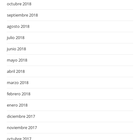
octubre 2018
septiembre 2018
agosto 2018
julio 2018
junio 2018
mayo 2018
abril 2018
marzo 2018
febrero 2018
enero 2018
diciembre 2017
noviembre 2017
octubre 2017