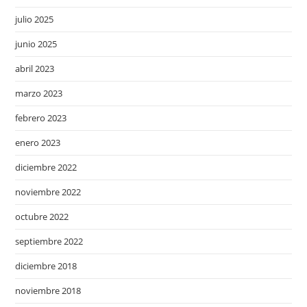
julio 2025
junio 2025
abril 2023
marzo 2023
febrero 2023
enero 2023
diciembre 2022
noviembre 2022
octubre 2022
septiembre 2022
diciembre 2018
noviembre 2018