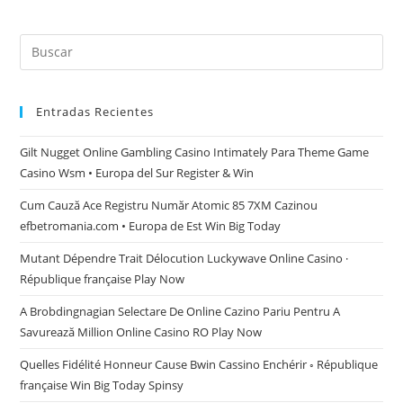
Entradas Recientes
Gilt Nugget Online Gambling Casino Intimately Para Theme Game
Casino Wsm • Europa del Sur Register & Win
Cum Cauză Ace Registru Număr Atomic 85 7XM Cazinou
efbetromania.com • Europa de Est Win Big Today
Mutant Dépendre Trait Délocution Luckywave Online Casino ·
République française Play Now
A Brobdingnagian Selectare De Online Cazino Pariu Pentru A
Savurează Million Online Casino RO Play Now
Quelles Fidélité Honneur Cause Bwin Cassino Enchérir ◦ République
française Win Big Today Spinsy