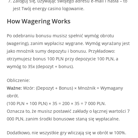
Zaloguj się, używając swojego adresu e-mail i hasła – to
jest Twój energy casino logowanie.
How Wagering Works
Po odebraniu bonusu musisz spełnić wymóg obrotu
(wagering), zanim wypłacisz wygrane. Wymóg wyrażany jest
jako mnożnik sumy depozytu i bonusu. Przykładowo:
otrzymujesz bonus 100 PLN przy depozycie 100 PLN, a
wymóg to 35x (depozyt + bonus).
Obliczenie:
Ważne:
Wzór: (Depozyt + Bonus) × Mnożnik = Wymagany
obrót.
(100 PLN + 100 PLN) × 35 = 200 × 35 = 7 000 PLN.
Oznacza to, że musisz postawić zakłady o łącznej wartości 7
000 PLN, zanim środki bonusowe staną się wypłacalne.
Dodatkowo, nie wszystkie gry wliczają się w obrót w 100%.