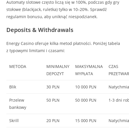
Automaty slotowe często liczą się w 100%, podczas gdy gry
stołowe (blackjack, ruletka) tylko w 10–20%. Sprawdź
regulamin bonusu, aby uniknąć niespodzianek.
Deposits & Withdrawals
Energy Casino oferuje kilka metod płatności. Poniżej tabela
z typowymi limitami i czasami:
METODA
MINIMALNY
MAKSYMALNA
CZAS
DEPOZYT
WYPŁATA
PRZETWAR
Blik
30 PLN
10 000 PLN
Natychmi
Przelew
50 PLN
50 000 PLN
1-3 dni ro
bankowy
Skrill
20 PLN
15 000 PLN
Natychmi