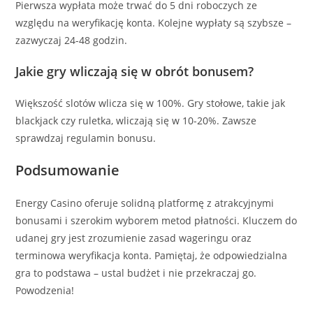
Pierwsza wypłata może trwać do 5 dni roboczych ze
względu na weryfikację konta. Kolejne wypłaty są szybsze –
zazwyczaj 24-48 godzin.
Jakie gry wliczają się w obrót bonusem?
Większość slotów wlicza się w 100%. Gry stołowe, takie jak
blackjack czy ruletka, wliczają się w 10-20%. Zawsze
sprawdzaj regulamin bonusu.
Podsumowanie
Energy Casino oferuje solidną platformę z atrakcyjnymi
bonusami i szerokim wyborem metod płatności. Kluczem do
udanej gry jest zrozumienie zasad wageringu oraz
terminowa weryfikacja konta. Pamiętaj, że odpowiedzialna
gra to podstawa – ustal budżet i nie przekraczaj go.
Powodzenia!