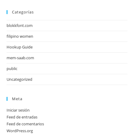
Categorías
blokkfont.com
filipino women
Hookup Guide
mem-saab.com
public
Uncategorized
Meta
Iniciar sesión
Feed de entradas
Feed de comentarios
WordPress.org