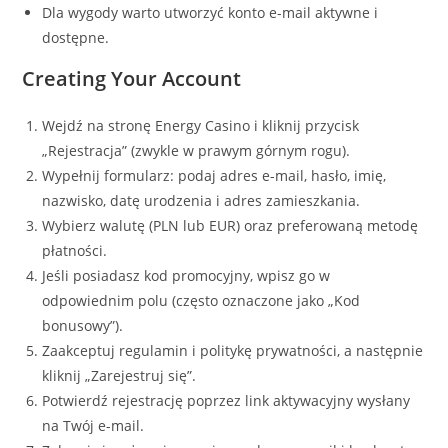
Dla wygody warto utworzyć konto e-mail aktywne i
dostępne.
Creating Your Account
Wejdź na stronę Energy Casino i kliknij przycisk
„Rejestracja” (zwykle w prawym górnym rogu).
Wypełnij formularz: podaj adres e-mail, hasło, imię,
nazwisko, datę urodzenia i adres zamieszkania.
Wybierz walutę (PLN lub EUR) oraz preferowaną metodę
płatności.
Jeśli posiadasz kod promocyjny, wpisz go w
odpowiednim polu (często oznaczone jako „Kod
bonusowy”).
Zaakceptuj regulamin i politykę prywatności, a następnie
kliknij „Zarejestruj się”.
Potwierdź rejestrację poprzez link aktywacyjny wysłany
na Twój e-mail.