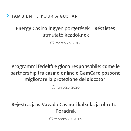
TAMBIÉN TE PODRÍA GUSTAR
Energy Casino ingyen pörgetések – Részletes
útmutató kezdőknek
marzo 26, 2017
Programmi fedeltà e gioco responsabile: come le
partnership tra casinò online e GamCare possono
migliorare la protezione dei giocatori
junio 25, 2026
Rejestracja w Vavada Casino i kalkulacja obrotu –
Poradnik
febrero 20, 2015