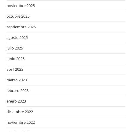
noviembre 2025
octubre 2025
septiembre 2025
agosto 2025
julio 2025
junio 2025
abril 2023
marzo 2023
febrero 2023
enero 2023
diciembre 2022
noviembre 2022