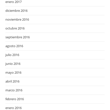
enero 2017
diciembre 2016
noviembre 2016
octubre 2016
septiembre 2016
agosto 2016
julio 2016
junio 2016
mayo 2016
abril 2016
marzo 2016
febrero 2016
enero 2016