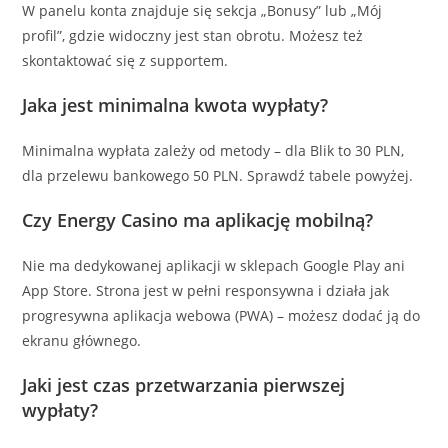
W panelu konta znajduje się sekcja „Bonusy” lub „Mój
profil”, gdzie widoczny jest stan obrotu. Możesz też
skontaktować się z supportem.
Jaka jest minimalna kwota wypłaty?
Minimalna wypłata zależy od metody – dla Blik to 30 PLN,
dla przelewu bankowego 50 PLN. Sprawdź tabele powyżej.
Czy Energy Casino ma aplikację mobilną?
Nie ma dedykowanej aplikacji w sklepach Google Play ani
App Store. Strona jest w pełni responsywna i działa jak
progresywna aplikacja webowa (PWA) – możesz dodać ją do
ekranu głównego.
Jaki jest czas przetwarzania pierwszej
wypłaty?