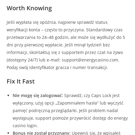
Worth Knowing
Jeśli wypłata się opóźnia, najpierw sprawdź status
weryfikacji konta – często to przyczyna. Standardowy czas
przetwarzania to 24–48 godzin, ale może się wydłużyć do 5
dni przy pierwszej wypłacie. Jeśli minął tydzień bez
informacji, skontaktuj się z supportem przez czat na żywo
(dostępny 24/7) lub e-mail: support@energycasino.com.
Podaj swój identyfikator gracza i numer transakcji.
Fix It Fast
Nie mogę się zalogować:
Sprawdź, czy Caps Lock jest
wyłączony, użyj opcji „Zapomniałem hasła” lub wyczyść
pamięć podręczną przeglądarki. Jeśli problem nadal
występuje, support pomoże przywrócić dostęp do energy
casino login.
Bonus nie został przyznany:
Upewnij się, że wpisałeś