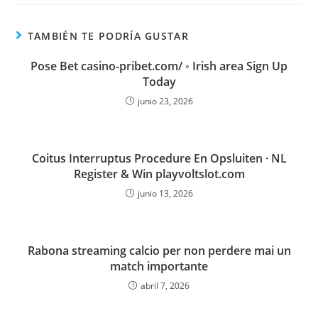
TAMBIÉN TE PODRÍA GUSTAR
Pose Bet casino-pribet.com/ ◦ Irish area Sign Up
Today
junio 23, 2026
Coitus Interruptus Procedure En Opsluiten · NL
Register & Win playvoltslot.com
junio 13, 2026
Rabona streaming calcio per non perdere mai un
match importante
abril 7, 2026