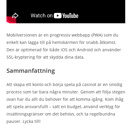
Mobilversionen är en progressiv webbapp (PWA) som du
enkelt kan lägga till på hemskärmen för snabb åtkomst.
Den är optimerad för både iOS och Android och använder
SSL-kryptering för att skydda dina data.
Sammanfattning
Att skapa ett konto och börja spela på casinot är en smidig
process som tar bara några minuter. Genom att följa stegen
ovan har du allt du behöver för att komma igång. Kom ihåg
att spela ansvarsfullt – sätt en budget, använd verktyg för
insättningsgränser om det behövs, och ta regelbundna
pauser. Lycka till!