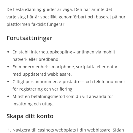
De flesta iGaming-guider är vaga. Den här är inte det –
varje steg här är specifikt, genomförbart och baserat på hur
plattformen faktiskt fungerar.
Förutsättningar
En stabil internetuppkoppling – antingen via mobilt
nätverk eller bredband.
En modern enhet: smartphone, surfplatta eller dator
med uppdaterad webbläsare.
Giltigt personnummer, e-postadress och telefonnummer
för registrering och verifiering.
Minst en betalningsmetod som du vill använda för
insättning och uttag.
Skapa ditt konto
Navigera till casinots webbplats i din webbläsare. Sidan