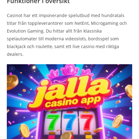
Funktioner i översikt
Casinot har ett imponerande spelutbud med hundratals
titlar från toppleverantörer som NetEnt, Microgaming och
Evolution Gaming. Du hittar allt från klassiska
spelautomater till moderna videoslots, bordsspel som
blackjack och roulette, samt ett live casino med riktiga
dealers.