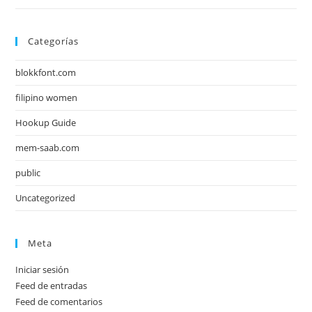
Categorías
blokkfont.com
filipino women
Hookup Guide
mem-saab.com
public
Uncategorized
Meta
Iniciar sesión
Feed de entradas
Feed de comentarios