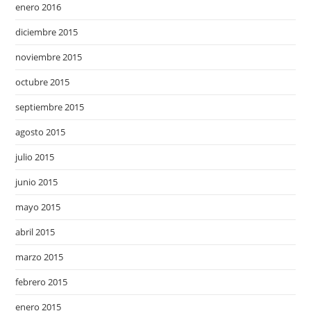
enero 2016
diciembre 2015
noviembre 2015
octubre 2015
septiembre 2015
agosto 2015
julio 2015
junio 2015
mayo 2015
abril 2015
marzo 2015
febrero 2015
enero 2015