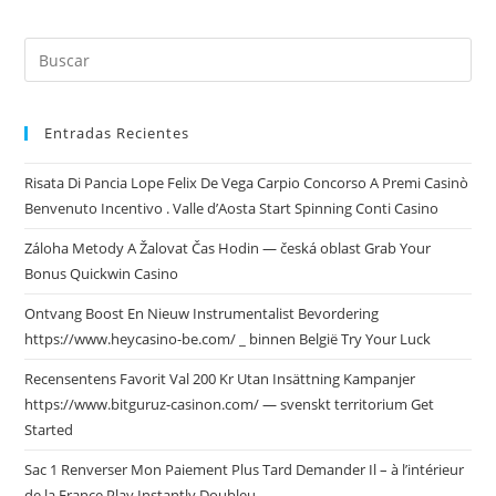
Entradas Recientes
Risata Di Pancia Lope Felix De Vega Carpio Concorso A Premi Casinò
Benvenuto Incentivo . Valle d’Aosta Start Spinning Conti Casino
Záloha Metody A Žalovat Čas Hodin — česká oblast Grab Your
Bonus Quickwin Casino
Ontvang Boost En Nieuw Instrumentalist Bevordering
https://www.heycasino-be.com/ _ binnen België Try Your Luck
Recensentens Favorit Val 200 Kr Utan Insättning Kampanjer
https://www.bitguruz-casinon.com/ — svenskt territorium Get
Started
Sac 1 Renverser Mon Paiement Plus Tard Demander Il – à l’intérieur
de la France Play Instantly Doubleu