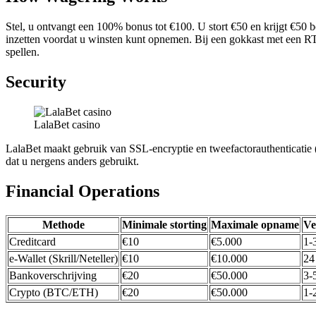
Stel, u ontvangt een 100% bonus tot €100. U stort €50 en krijgt €50 
inzetten voordat u winsten kunt opnemen. Bij een gokkast met een RT
spellen.
Security
LalaBet casino
LalaBet maakt gebruik van SSL-encryptie en tweefactorauthenticatie 
dat u nergens anders gebruikt.
Financial Operations
Methode
Minimale storting
Maximale opname
Ve
Creditcard
€10
€5.000
1-
e-Wallet (Skrill/Neteller)
€10
€10.000
24
Bankoverschrijving
€20
€50.000
3-
Crypto (BTC/ETH)
€20
€50.000
1-