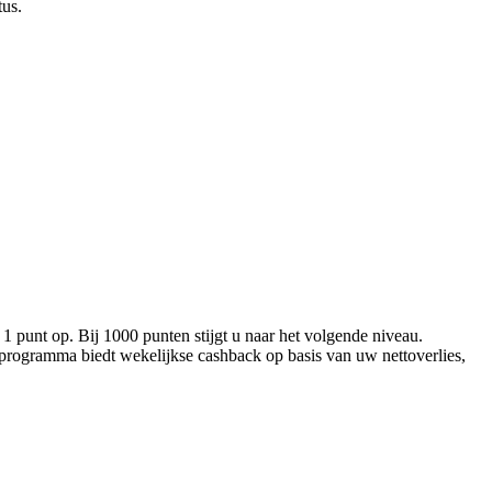
tus.
1 punt op. Bij 1000 punten stijgt u naar het volgende niveau.
programma biedt wekelijkse cashback op basis van uw nettoverlies,