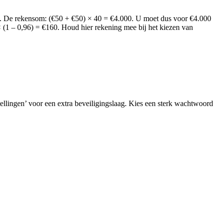
us). De rekensom: (€50 + €50) × 40 = €4.000. U moet dus voor €4.000
 (1 – 0,96) = €160. Houd hier rekening mee bij het kiezen van
llingen’ voor een extra beveiligingslaag. Kies een sterk wachtwoord