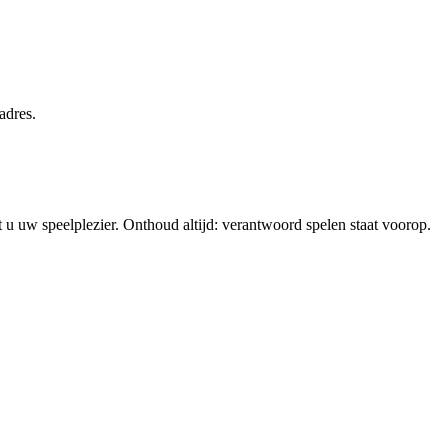
adres.
t u uw speelplezier. Onthoud altijd: verantwoord spelen staat voorop.