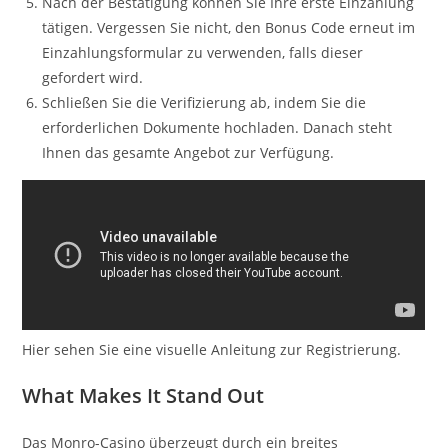
Nach der Bestätigung können Sie Ihre erste Einzahlung
tätigen. Vergessen Sie nicht, den Bonus Code erneut im
Einzahlungsformular zu verwenden, falls dieser
gefordert wird.
Schließen Sie die Verifizierung ab, indem Sie die
erforderlichen Dokumente hochladen. Danach steht
Ihnen das gesamte Angebot zur Verfügung.
Hier sehen Sie eine visuelle Anleitung zur Registrierung.
What Makes It Stand Out
Das Monro-Casino überzeugt durch ein breites