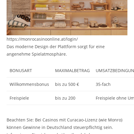
https://monrocasinoonline.at/login/
Das moderne Design der Plattform sorgt für eine
angenehme Spielatmosphäre.
BONUSART
MAXIMALBETRAG
UMSATZBEDINGU
Willkommensbonus
bis zu 500 €
35-fach
Freispiele
bis zu 200
Freispiele ohne U
Beachten Sie: Bei Casinos mit Curacao-Lizenz (wie Monro)
können Gewinne in Deutschland steuerpflichtig sein.