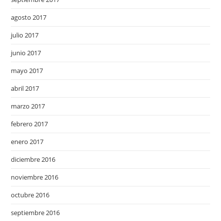
agosto 2017
julio 2017
junio 2017
mayo 2017
abril 2017
marzo 2017
febrero 2017
enero 2017
diciembre 2016
noviembre 2016
octubre 2016
septiembre 2016