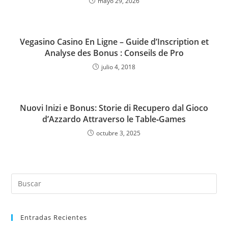
mayo 29, 2026
Vegasino Casino En Ligne – Guide d’Inscription et
Analyse des Bonus : Conseils de Pro
julio 4, 2018
Nuovi Inizi e Bonus: Storie di Recupero dal Gioco
d’Azzardo Attraverso le Table‑Games
octubre 3, 2025
Entradas Recientes