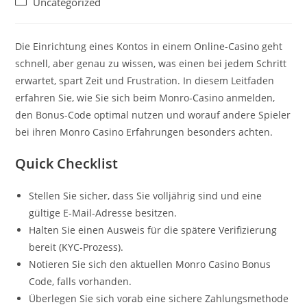
Uncategorized
Die Einrichtung eines Kontos in einem Online-Casino geht
schnell, aber genau zu wissen, was einen bei jedem Schritt
erwartet, spart Zeit und Frustration. In diesem Leitfaden
erfahren Sie, wie Sie sich beim Monro-Casino anmelden,
den Bonus-Code optimal nutzen und worauf andere Spieler
bei ihren Monro Casino Erfahrungen besonders achten.
Quick Checklist
Stellen Sie sicher, dass Sie volljährig sind und eine
gültige E-Mail-Adresse besitzen.
Halten Sie einen Ausweis für die spätere Verifizierung
bereit (KYC-Prozess).
Notieren Sie sich den aktuellen Monro Casino Bonus
Code, falls vorhanden.
Überlegen Sie sich vorab eine sichere Zahlungsmethode