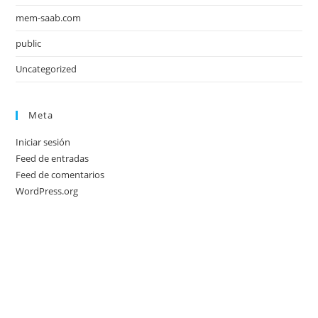
mem-saab.com
public
Uncategorized
Meta
Iniciar sesión
Feed de entradas
Feed de comentarios
WordPress.org